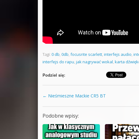
Tagi:
0 db
,
0db
,
focusrite scarlett
,
interfejs audio
,
in
interfejs do rapu
,
jak nagrywać wokal
,
karta dźwię
Podziel się:
←
Nieśmieszne Mackie CR5 BT
Zobacz wpisy
Podobne wpisy: