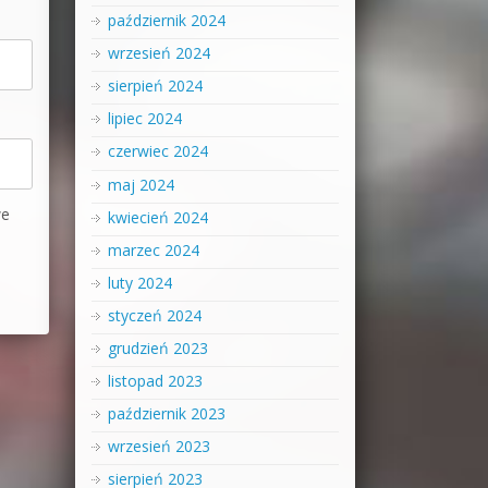
październik 2024
wrzesień 2024
sierpień 2024
lipiec 2024
czerwiec 2024
maj 2024
we
kwiecień 2024
marzec 2024
luty 2024
styczeń 2024
grudzień 2023
listopad 2023
październik 2023
wrzesień 2023
sierpień 2023