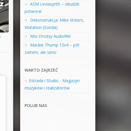
ASM Leviasynth – obudzili
potwora!
Dekonstrukcja: Mike Vickers,
Visitation (Sonda)
Moi Drodzy Audiofile!
a
Mackie Thump 12v4 – pół
żartem, ale serio
WARTO ZAJRZEĆ
Estrada i Studio - Magazyn
muzyków i realizatorów
POLUB NAS