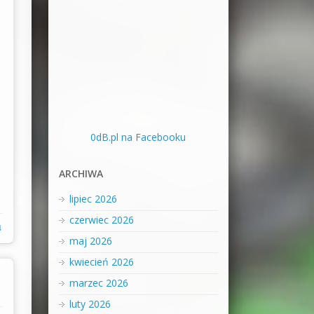
0dB.pl na Facebooku
ARCHIWA
lipiec 2026
czerwiec 2026
↓
maj 2026
kwiecień 2026
marzec 2026
luty 2026