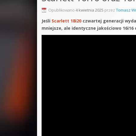
Sound F
Opublikowano
4 kwietnia 2025
przez
Tomasz Wr
Dubstep
Jeśli
Scarlett 18i20
czwartej generacji wydaje
mniejsze, ale identyczne jakościowo 16i16 o
Kontakt
Pakiety