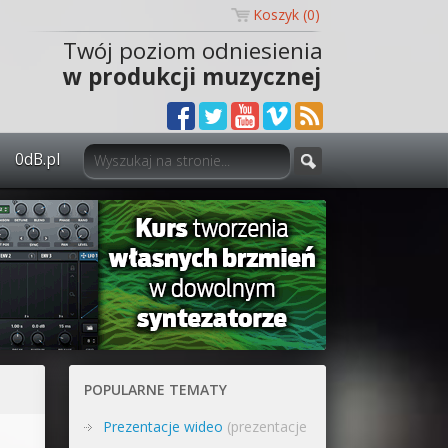
Koszyk (
0
)
Twój poziom odniesienia
w produkcji muzycznej
0dB.pl
0dB.pl - informacje
Newsletter
Materiały dla mediów
Archiwum aktualności
Polityka prywatności
POPULARNE TEMATY
Regulamin
Prezentacje wideo
(prezentacje