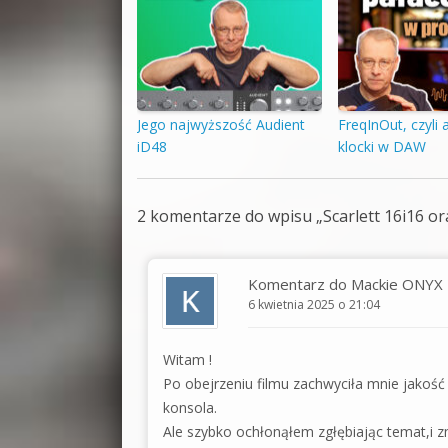
Jego najwyższość Audient
FreqInOut, czyli
iD48
klocki w DAW
2 komentarze do wpisu „
Scarlett 16i16 or
Komentarz do Mackie ONYX
6 kwietnia 2025 o 21:04
Witam !
Po obejrzeniu filmu zachwyciła mnie jakość
konsola.
Ale szybko ochłonąłem zgłębiając temat,i z