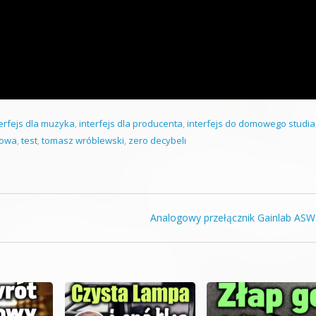
terfejs dla muzyka
,
interfejs dla producenta
,
interfejs do domowego studia
kowa
,
test
,
tomasz wróblewski
,
zero decybeli
Analogowy przełącznik Gainlab AS