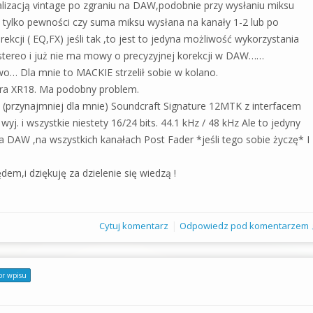
alizacją vintage po zgraniu na DAW,podobnie przy wysłaniu miksu
 tylko pewności czy suma miksu wysłana na kanały 1-2 lub po
ekcji ( EQ,FX) jeśli tak ,to jest to jedyna możliwość wykorzystania
e stereo i już nie ma mowy o precyzyjnej korekcji w DAW……
ywo… Dla mnie to MACKIE strzelił sobie w kolano.
ra XR18. Ma podobny problem.
 (przynajmniej dla mnie) Soundcraft Signature 12MTK z interfacem
j. i wszystkie niestety 16/24 bits. 44.1 kHz / 48 kHz Ale to jedyny
DAW ,na wszystkich kanałach Post Fader *jeśli tego sobie życzę* I
em,i dziękuję za dzielenie się wiedzą !
|
Cytuj komentarz
Odpowiedz pod komentarzem 
or wpisu