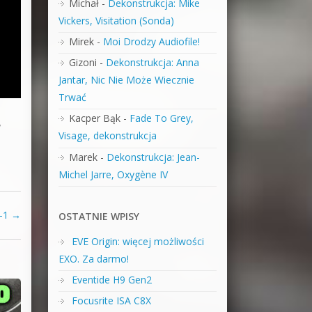
Michał
-
Dekonstrukcja: Mike
Vickers, Visitation (Sonda)
Mirek
-
Moi Drodzy Audiofile!
Gizoni
-
Dekonstrukcja: Anna
Jantar, Nic Nie Może Wiecznie
Trwać
Kacper Bąk
-
Fade To Grey,
,
Visage, dekonstrukcja
Marek
-
Dekonstrukcja: Jean-
Michel Jarre, Oxygène IV
W-1
→
OSTATNIE WPISY
EVE Origin: więcej możliwości
EXO. Za darmo!
Eventide H9 Gen2
Focusrite ISA C8X