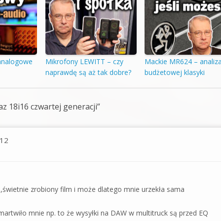
 analogowe
Mikrofony LEWITT – czy
Mackie MR624 – analiz
naprawdę są aż tak dobre?
budżetowej klasyki
az 18i16 czwartej generacji
”
 12
 ,świetnie zrobiony film i może dlatego mnie urzekła sama
martwiło mnie np. to że wysyłki na DAW w multitruck są przed EQ