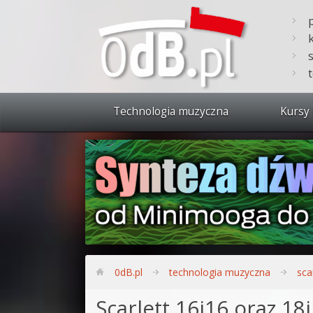
Technologia muzyczna
Kursy 
Zobacz 
Synteza
Produkc
Bitwig S
Produkc
0dB.pl
technologia muzyczna
sca
Sylenth
Scarlett 16i16 oraz 18