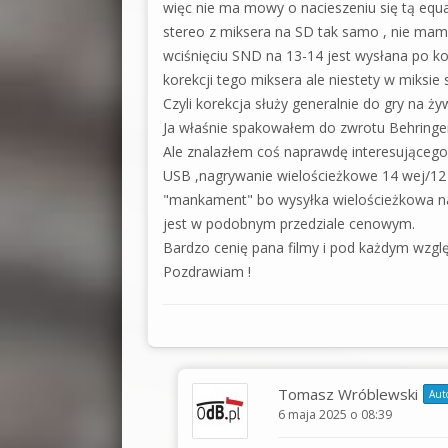
więc nie ma mowy o nacieszeniu się tą equ
stereo z miksera na SD tak samo , nie mam
wciśnięciu SND na 13-14 jest wysłana po kor
korekcji tego miksera ale niestety w miksi
Czyli korekcja służy generalnie do gry na ż
Ja właśnie spakowałem do zwrotu Behringe
Ale znalazłem coś naprawdę interesującego
USB ,nagrywanie wielościeżkowe 14 wej/12 wy
"mankament" bo wysyłka wielościeżkowa na 
jest w podobnym przedziale cenowym.
Bardzo cenię pana filmy i pod każdym względ
Pozdrawiam !
Tomasz Wróblewski
Aut
6 maja 2025 o 08:39