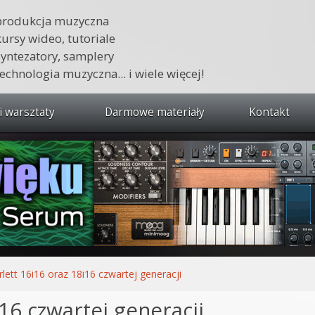
produkcja muzyczna
kursy wideo, tutoriale
syntezatory, samplery
technologia muzyczna... i wiele więcej!
i warsztaty
Darmowe materiały
Kontakt
wszystkie kursy i warsztaty
 dźwięku 🔥
ja muzyczna w praktyce
tudio od podstaw
ja muzyczna od podstaw
rlett 16i16 oraz 18i16 czwartej generacji
1 od podstaw
i16 czwartej generacji