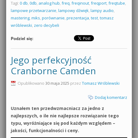
Tagi:
0 db
,
0db
,
analog hub
,
freq
,
freqinout
,
freqport
,
freqtube
,
lampowe przetwarzanie
,
lampowy dźwięk
,
lampy audio
,
mastering
,
miks
,
porównanie
,
prezentacja
,
test
,
tomasz
wróblewski
,
zero decybeli
Podziel się:
Jego perfekcyjność
Cranborne Camden
Opublikowano
30 maja 2025
przez
Tomasz Wróblewski
Dodaj komentarz
Uznałem ten przedwzmacniacz za jedno z
najlepszych, o ile nie najlepsze rozwiązanie tego
typu, wyróżniające się pod każdym względem –
jakości, funkcjonalności i ceny.