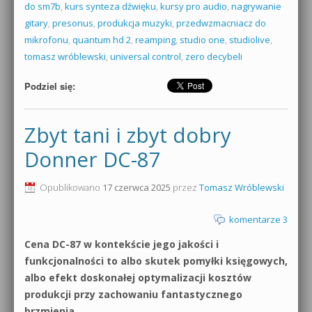
do sm7b
,
kurs synteza dźwięku
,
kursy pro audio
,
nagrywanie
gitary
,
presonus
,
produkcja muzyki
,
przedwzmacniacz do
mikrofonu
,
quantum hd 2
,
reamping
,
studio one
,
studiolive
,
tomasz wróblewski
,
universal control
,
zero decybeli
Podziel się:
Zbyt tani i zbyt dobry
Donner DC-87
Opublikowano
17 czerwca 2025
przez
Tomasz Wróblewski
komentarze 3
Cena DC-87 w kontekście jego jakości i
funkcjonalności to albo skutek pomyłki księgowych,
albo efekt doskonałej optymalizacji kosztów
produkcji przy zachowaniu fantastycznego
brzmienia.