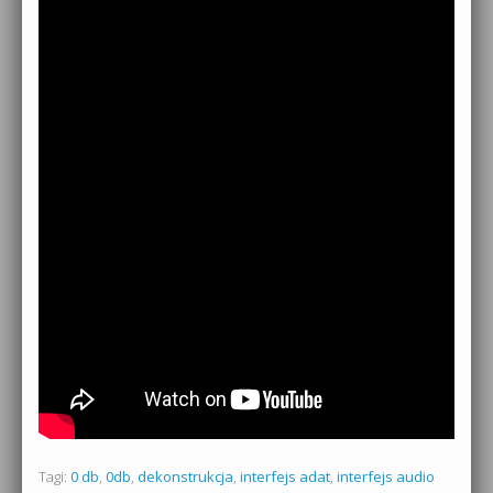
Tagi:
0 db
,
0db
,
dekonstrukcja
,
interfejs adat
,
interfejs audio