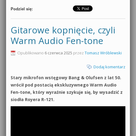
Podziel się:
Gitarowe kopnięcie, czyli
Warm Audio Fen-tone
Opublikowano
6 czerwca 2025
przez
Tomasz Wróblewski
Dodaj komentarz
Stary mikrofon wstęgowy Bang & Olufsen z lat 50.
wrócił pod postacią ekskluzywnego Warm Audio
Fen-tone, który wyraźnie szykuje się, by wysadzić z
siodła Royera R-121.