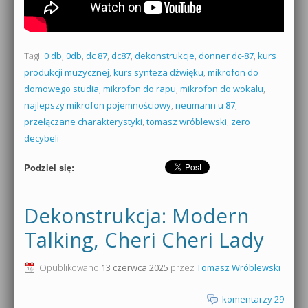
Tagi:
0 db
,
0db
,
dc 87
,
dc87
,
dekonstrukcje
,
donner dc-87
,
kurs
produkcji muzycznej
,
kurs synteza dźwięku
,
mikrofon do
domowego studia
,
mikrofon do rapu
,
mikrofon do wokalu
,
najlepszy mikrofon pojemnościowy
,
neumann u 87
,
przełączane charakterystyki
,
tomasz wróblewski
,
zero
decybeli
Podziel się:
Dekonstrukcja: Modern
Talking, Cheri Cheri Lady
Opublikowano
13 czerwca 2025
przez
Tomasz Wróblewski
komentarzy 29