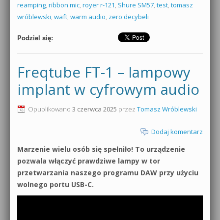
reamping
,
ribbon mic
,
royer r-121
,
Shure SM57
,
test
,
tomasz
wróblewski
,
waft
,
warm audio
,
zero decybeli
Podziel się:
Freqtube FT-1 – lampowy
implant w cyfrowym audio
Opublikowano
3 czerwca 2025
przez
Tomasz Wróblewski
Dodaj komentarz
Marzenie wielu osób się spełniło! To urządzenie
pozwala włączyć prawdziwe lampy w tor
przetwarzania naszego programu DAW przy użyciu
wolnego portu USB-C.