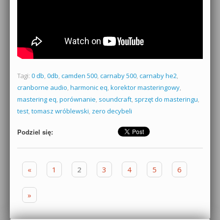
Tagi:
0 db
,
0db
,
camden 500
,
carnaby 500
,
carnaby he2
,
cranborne audio
,
harmonic eq
,
korektor masteringowy
,
mastering eq
,
porównanie
,
soundcraft
,
sprzęt do masteringu
,
test
,
tomasz wróblewski
,
zero decybeli
Podziel się:
Zobacz wpisy
«
1
2
3
4
5
6
»