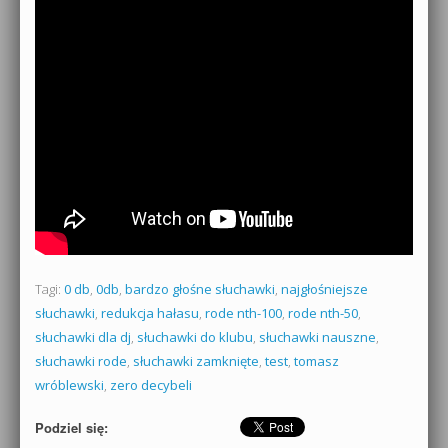
Tagi:
0 db
,
0db
,
bardzo głośne słuchawki
,
najgłośniejsze
słuchawki
,
redukcja hałasu
,
rode nth-100
,
rode nth-50
,
słuchawki dla dj
,
słuchawki do klubu
,
słuchawki nauszne
,
słuchawki rode
,
słuchawki zamknięte
,
test
,
tomasz
wróblewski
,
zero decybeli
Podziel się: