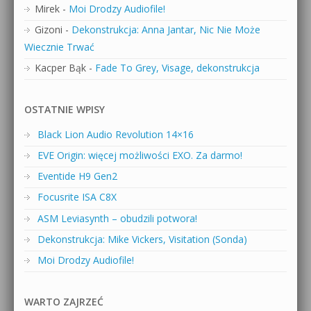
Mirek
-
Moi Drodzy Audiofile!
Gizoni
-
Dekonstrukcja: Anna Jantar, Nic Nie Może
Wiecznie Trwać
Kacper Bąk
-
Fade To Grey, Visage, dekonstrukcja
OSTATNIE WPISY
Black Lion Audio Revolution 14×16
EVE Origin: więcej możliwości EXO. Za darmo!
Eventide H9 Gen2
Focusrite ISA C8X
ASM Leviasynth – obudzili potwora!
Dekonstrukcja: Mike Vickers, Visitation (Sonda)
Moi Drodzy Audiofile!
WARTO ZAJRZEĆ