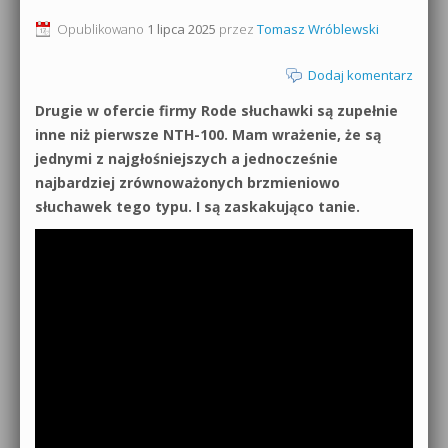
0dB.pl - informacje
Opublikowano
1 lipca 2025
przez
Tomasz Wróblewski
Produkcja muzyczna od podstaw
Newsletter
Dodaj komentarz
Sylenth1 od podstaw
Drugie w ofercie firmy Rode słuchawki są zupełnie
Materiały dla mediów
Sound Forge od podstaw
inne niż pierwsze NTH-100. Mam wrażenie, że są
jednymi z najgłośniejszych a jednocześnie
Archiwum aktualności
Dubstep z syntezatorem Massive
najbardziej zrównoważonych brzmieniowo
słuchawek tego typu. I są zaskakująco tanie.
Polityka prywatności
Kontakt 5 Kompendium
Regulamin
Pakiety
Działanie sklepu internetowego
Wyszukiwanie