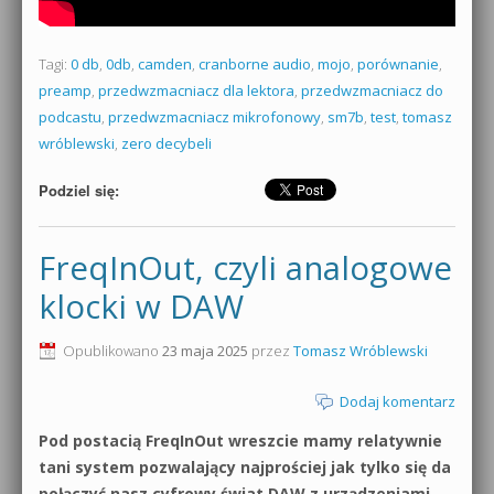
Tagi:
0 db
,
0db
,
camden
,
cranborne audio
,
mojo
,
porównanie
,
preamp
,
przedwzmacniacz dla lektora
,
przedwzmacniacz do
podcastu
,
przedwzmacniacz mikrofonowy
,
sm7b
,
test
,
tomasz
wróblewski
,
zero decybeli
Podziel się:
FreqInOut, czyli analogowe
klocki w DAW
Opublikowano
23 maja 2025
przez
Tomasz Wróblewski
Dodaj komentarz
Pod postacią FreqInOut wreszcie mamy relatywnie
tani system pozwalający najprościej jak tylko się da
połączyć nasz cyfrowy świat DAW z urządzeniami