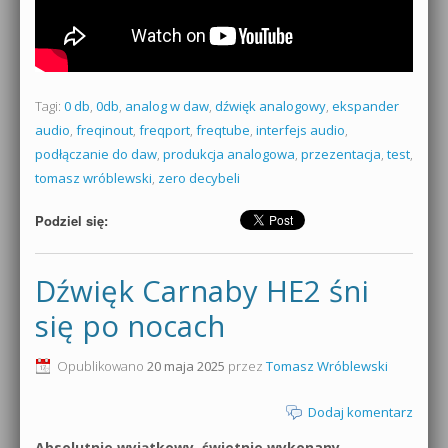
Tagi:
0 db
,
0db
,
analog w daw
,
dźwięk analogowy
,
ekspander
audio
,
freqinout
,
freqport
,
freqtube
,
interfejs audio
,
podłączanie do daw
,
produkcja analogowa
,
przezentacja
,
test
,
tomasz wróblewski
,
zero decybeli
Podziel się:
Dźwięk Carnaby HE2 śni
się po nocach
Opublikowano
20 maja 2025
przez
Tomasz Wróblewski
Dodaj komentarz
Absolutnie wyjątkowy, świetnie wykonany,