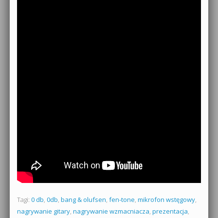
Tagi:
0 db
,
0db
,
bang & olufsen
,
fen-tone
,
mikrofon wstęgowy
,
nagrywanie gitary
,
nagrywanie wzmacniacza
,
prezentacja
,