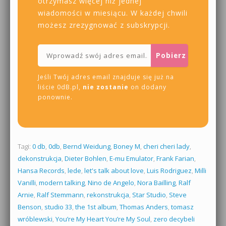
otrzymasz więcej niż jednej
wiadomości w miesiącu. W każdej chwili
możesz zrezygnować z subskrypcji.
Jeśli Twój adres email znajduje się już na
liście 0dB.pl,
nie zostanie
on dodany
ponownie.
Tagi:
0 db
,
0db
,
Bernd Weidung
,
Boney M
,
cheri cheri lady
,
dekonstrukcja
,
Dieter Bohlen
,
E-mu Emulator
,
Frank Farian
,
Hansa Records
,
lede
,
let's talk about love
,
Luis Rodriguez
,
Milli
Vanilli
,
modern talking
,
Nino de Angelo
,
Nora Bailling
,
Ralf
Arnie
,
Ralf Stemmann
,
rekonstrukcja
,
Star Studio
,
Steve
Benson
,
studio 33
,
the 1st album
,
Thomas Anders
,
tomasz
wróblewski
,
You’re My Heart You’re My Soul
,
zero decybeli