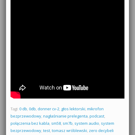
Tagi:
0 db
,
0db
,
donner cv-2
,
głos lektorski
,
mikrofon
bezprzewodowy
,
nagłaśnianie prelegenta
,
podcast
,
połączenia bez kabla
,
sm58
,
sm7b
,
system audio
,
system
bezprzewodowy
,
test
,
tomasz wróblewski
,
zero decybeli