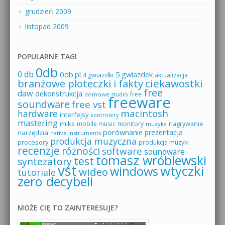
grudzień 2009
listopad 2009
POPULARNE TAGI
0db
0 db
0db.pl
5 gwiazdek
4 gwiazdki
aktualizacja
branżowe ploteczki i fakty
ciekawostki
free
daw
dekonstrukcja
free
domowe studio
freeware
soundware
free vst
macintosh
hardware
interfejsy
kontrolery
mastering
miks
mobile music
monitory
nagrywanie
muzyka
porównanie
prezentacja
narzędzia
native instruments
produkcja muzyczna
procesory
produkcja muzyki
recenzje
różności
software
soundware
tomasz wróblewski
test
syntezatory
vst
wtyczki
windows
wideo
tutoriale
zero decybeli
MOŻE CIĘ TO ZAINTERESUJE?