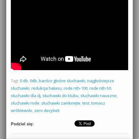
Tagi:
0 db
,
0db
,
bardzo głośne słuchawki
,
najgłośniejsze
słuchawki
,
redukcja hałasu
,
rode nth-100
,
rode nth-50
,
słuchawki dla dj
,
słuchawki do klubu
,
słuchawki nauszne
,
słuchawki rode
,
słuchawki zamknięte
,
test
,
tomasz
wróblewski
,
zero decybeli
Podziel się: