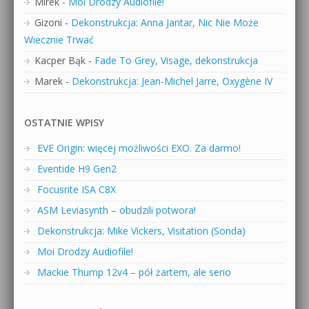
Mirek
-
Moi Drodzy Audiofile!
Gizoni
-
Dekonstrukcja: Anna Jantar, Nic Nie Może
Wiecznie Trwać
Kacper Bąk
-
Fade To Grey, Visage, dekonstrukcja
Marek
-
Dekonstrukcja: Jean-Michel Jarre, Oxygène IV
OSTATNIE WPISY
EVE Origin: więcej możliwości EXO. Za darmo!
Eventide H9 Gen2
Focusrite ISA C8X
ASM Leviasynth – obudzili potwora!
Dekonstrukcja: Mike Vickers, Visitation (Sonda)
Moi Drodzy Audiofile!
Mackie Thump 12v4 – pół żartem, ale serio