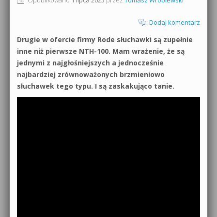
0dB.pl - informacje
Produkcja muzyczna od podstaw
Dodaj komentarz
Newsletter
Drugie w ofercie firmy Rode słuchawki są zupełnie
Sylenth1 od podstaw
inne niż pierwsze NTH-100. Mam wrażenie, że są
Materiały dla mediów
jednymi z najgłośniejszych a jednocześnie
Sound Forge od podstaw
najbardziej zrównoważonych brzmieniowo
Archiwum aktualności
słuchawek tego typu. I są zaskakująco tanie.
Dubstep z syntezatorem Massive
Polityka prywatności
Kontakt 5 Kompendium
Regulamin
Pakiety
Działanie sklepu internetowego
Wyszukiwanie