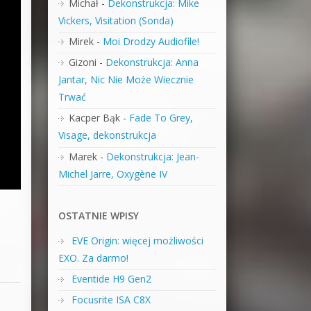
Michał
-
Dekonstrukcja: Mike
Vickers, Visitation (Sonda)
Mirek
-
Moi Drodzy Audiofile!
Gizoni
-
Dekonstrukcja: Anna
Jantar, Nic Nie Może Wiecznie
Trwać
Kacper Bąk
-
Fade To Grey,
Visage, dekonstrukcja
Marek
-
Dekonstrukcja: Jean-
Michel Jarre, Oxygène IV
OSTATNIE WPISY
EVE Origin: więcej możliwości
EXO. Za darmo!
Eventide H9 Gen2
Focusrite ISA C8X