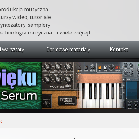
produkcja muzyczna
kursy wideo, tutoriale
syntezatory, samplery
technologia muzyczna... i wiele więcej!
i warsztaty
Darmowe materiały
Kontakt
wszystkie kursy i warsztaty
 dźwięku 🔥
ja muzyczna w praktyce
tudio od podstaw
ja muzyczna od podstaw
ec
1 od podstaw