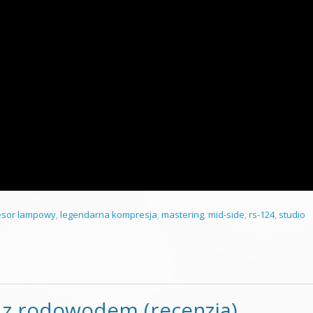
sor lampowy
,
legendarna kompresja
,
mastering
,
mid-side
,
rs-124
,
studio
 z rodowodem (recenzja)