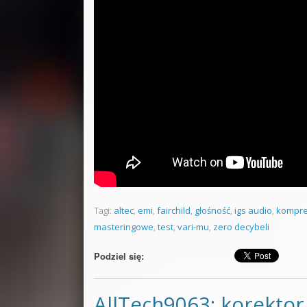
Tagi:
altec
,
emi
,
fairchild
,
głośność
,
igs audio
,
kompre
masteringowe
,
test
,
vari-mu
,
zero decybeli
Podziel się:
AllTech9063: korektor