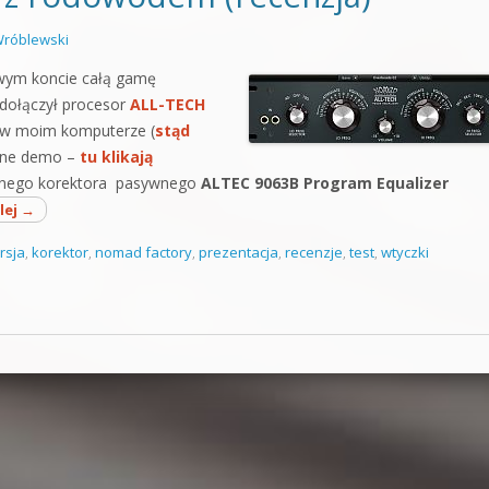
róblewski
wym koncie całą gamę
i dołączył procesor
ALL-TECH
ię w moim komputerze (
stąd
alne demo –
tu klikają
darnego korektora pasywnego
ALTEC 9063B Program Equalizer
lej
→
rsja
,
korektor
,
nomad factory
,
prezentacja
,
recenzje
,
test
,
wtyczki