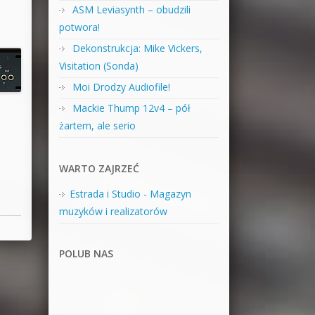
ASM Leviasynth – obudzili
potwora!
Dekonstrukcja: Mike Vickers,
Visitation (Sonda)
Moi Drodzy Audiofile!
Mackie Thump 12v4 – pół
żartem, ale serio
WARTO ZAJRZEĆ
Estrada i Studio - Magazyn
muzyków i realizatorów
POLUB NAS