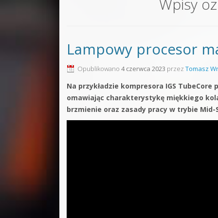
Wpisy o
Sound F
Dubstep
Lampowy procesor ma
Kontakt
Pakiety
Opublikowano
4 czerwca 2023
przez
Tomasz Wr
Na przykładzie kompresora IGS TubeCore p
omawiając charakterystykę miękkiego kolan
brzmienie oraz zasady pracy w trybie Mid-S