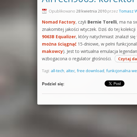
Opublikowano
28 kwietnia 2010
przez
Tomasz W
Nomad Factory
, czyli
Bernie Torelli
, ma na s
znakomitej jakości wtyczek. Dziś do tej kolekcj
9063B Equalizer
, który natychmiast znalazł s
można ściągnąć
15-dniowe, w pełni funkcjon
makowcy
). Jest to wirtualna emulacja legen
wzbogacona o regulator głośności.
Czytaj da
Tagi:
all-tech
,
altec
,
free download
,
funkcjonalna we
Podziel się: