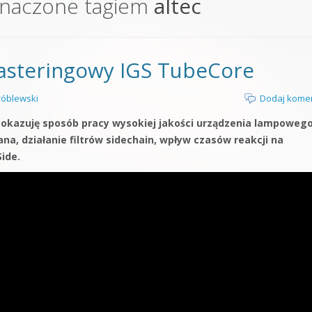
znaczone tagiem
altec
orge od podstaw
 z syntezatorem Massive
steringowy IGS TubeCore
 5 Kompendium
óblewski
Dodaj kome
okazuję sposób pracy wysokiej jakości urządzenia lampowego
a, działanie filtrów sidechain, wpływ czasów reakcji na
ide.