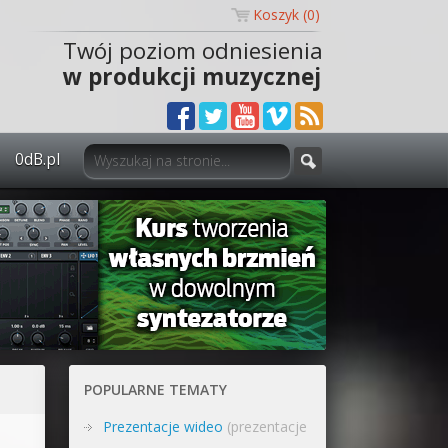
Koszyk (
0
)
Twój poziom odniesienia
w produkcji muzycznej
0dB.pl
0dB.pl - informacje
Newsletter
Materiały dla mediów
Archiwum aktualności
Polityka prywatności
POPULARNE TEMATY
Regulamin
Prezentacje wideo
(prezentacje