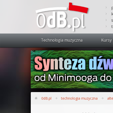
Technologia muzyczna
Kursy 
Zobacz 
Synteza
Produkc
Bitwig S
Produkc
0dB.pl
technologia muzyczna
alt
Sylenth