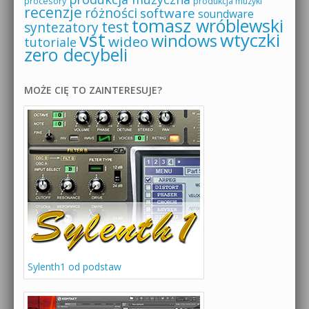
procesory
produkcja muzyki
recenzje
różności
software
soundware
tomasz wróblewski
test
syntezatory
vst
wtyczki
windows
wideo
tutoriale
zero decybeli
MOŻE CIĘ TO ZAINTERESUJE?
Sylenth1 od podstaw