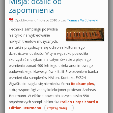
Misja: ocalić od
0dB.pl - informacje
zapomnienia
Produkcja muzyczna od podstaw
Newsletter
Opublikowano
1 lutego 2010
przez
Tomasz Wróblewski
Sylenth1 od podstaw
Technika samplingu pozwoliła
Materiały dla mediów
Sound Forge od podstaw
nie tylko na wykreowanie
nowych trendów muzycznych,
Archiwum aktualności
Dubstep z syntezatorem Massive
ale także przysłużyła się ochronie kulturalnego
Polityka prywatności
dziedzictwa ludzkości. W tym wypadku pozwoliła
Kontakt 5 Kompendium
skorzystać muzykom na całym świecie z pięknego
Regulamin
brzmienia ponad 400-letniego dzieła anonimowego
Pakiety
budowniczego klawesynów z Italii. Stworzeniem banku
Działanie sklepu internetowego
brzmień dla samplerów HAlion, Kontakt, EXS24 i
GigaStudio zajęła się niemiecka firma
Realsamples
,
Wyszukiwanie
którą wspomógł znany kolekcjoner profesor Andreas
Beurmann. W efekcie powstała licząca blisko 550
pojedynczych sampli biblioteka
Italian Harpsichord II
Edition Beurmann
.
Czytaj dalej
→