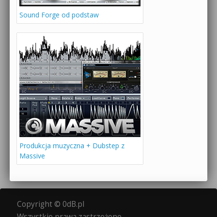
Sound Forge od podstaw
Produkcja muzyczna + Dubstep z
Massive
Copyright © 0dB.pl
Wszystkie prawa zastrzeżone.