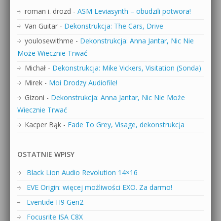
roman i. drozd
-
ASM Leviasynth – obudzili potwora!
Van Guitar
-
Dekonstrukcja: The Cars, Drive
youlosewithme
-
Dekonstrukcja: Anna Jantar, Nic Nie
Może Wiecznie Trwać
Michał
-
Dekonstrukcja: Mike Vickers, Visitation (Sonda)
Mirek
-
Moi Drodzy Audiofile!
Gizoni
-
Dekonstrukcja: Anna Jantar, Nic Nie Może
Wiecznie Trwać
Kacper Bąk
-
Fade To Grey, Visage, dekonstrukcja
OSTATNIE WPISY
Black Lion Audio Revolution 14×16
EVE Origin: więcej możliwości EXO. Za darmo!
Eventide H9 Gen2
Focusrite ISA C8X