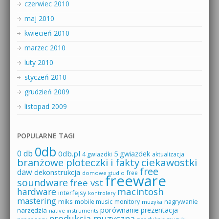
czerwiec 2010
maj 2010
kwiecień 2010
marzec 2010
luty 2010
styczeń 2010
grudzień 2009
listopad 2009
POPULARNE TAGI
0db
0 db
0db.pl
5 gwiazdek
4 gwiazdki
aktualizacja
branżowe ploteczki i fakty
ciekawostki
free
daw
dekonstrukcja
free
domowe studio
freeware
soundware
free vst
macintosh
hardware
interfejsy
kontrolery
mastering
miks
mobile music
monitory
nagrywanie
muzyka
porównanie
prezentacja
narzędzia
native instruments
produkcja muzyczna