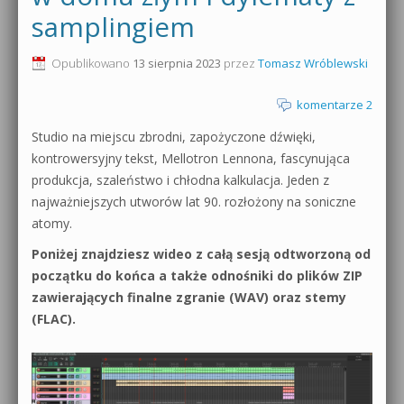
samplingiem
0dB.pl - informacje
Produkcja muzyczna od podstaw
Opublikowano
13 sierpnia 2023
przez
Tomasz Wróblewski
Newsletter
Sylenth1 od podstaw
komentarze 2
Materiały dla mediów
Sound Forge od podstaw
Studio na miejscu zbrodni, zapożyczone dźwięki,
Archiwum aktualności
kontrowersyjny tekst, Mellotron Lennona, fascynująca
Dubstep z syntezatorem Massive
produkcja, szaleństwo i chłodna kalkulacja. Jeden z
Polityka prywatności
najważniejszych utworów lat 90. rozłożony na soniczne
Kontakt 5 Kompendium
atomy.
Regulamin
Pakiety
Poniżej znajdziesz wideo z całą sesją odtworzoną od
Działanie sklepu internetowego
początku do końca a także odnośniki do plików ZIP
zawierających finalne zgranie (WAV) oraz stemy
Wyszukiwanie
(FLAC).