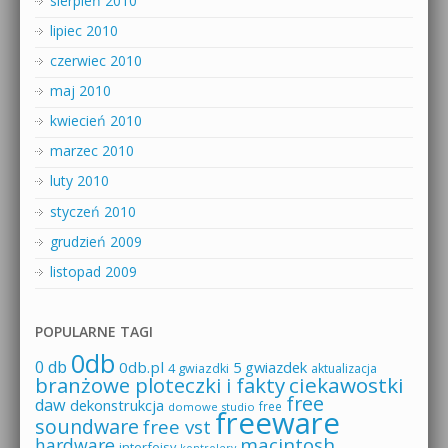
sierpień 2010
lipiec 2010
czerwiec 2010
maj 2010
kwiecień 2010
marzec 2010
luty 2010
styczeń 2010
grudzień 2009
listopad 2009
POPULARNE TAGI
0db
0 db
0db.pl
5 gwiazdek
4 gwiazdki
aktualizacja
branżowe ploteczki i fakty
ciekawostki
free
daw
dekonstrukcja
free
domowe studio
freeware
soundware
free vst
macintosh
hardware
interfejsy