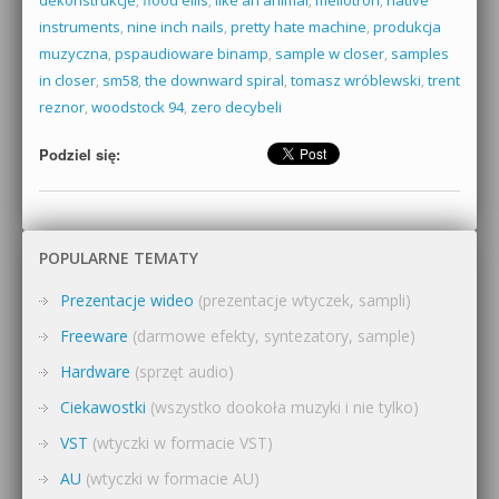
dekonstrukcje
,
flood ellis
,
like an animal
,
mellotron
,
native
instruments
,
nine inch nails
,
pretty hate machine
,
produkcja
muzyczna
,
pspaudioware binamp
,
sample w closer
,
samples
in closer
,
sm58
,
the downward spiral
,
tomasz wróblewski
,
trent
reznor
,
woodstock 94
,
zero decybeli
Podziel się:
POPULARNE TEMATY
Prezentacje wideo
(prezentacje wtyczek, sampli)
Freeware
(darmowe efekty, syntezatory, sample)
Hardware
(sprzęt audio)
Ciekawostki
(wszystko dookoła muzyki i nie tylko)
VST
(wtyczki w formacie VST)
AU
(wtyczki w formacie AU)