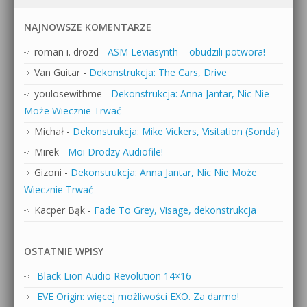
NAJNOWSZE KOMENTARZE
roman i. drozd
-
ASM Leviasynth – obudzili potwora!
Van Guitar
-
Dekonstrukcja: The Cars, Drive
youlosewithme
-
Dekonstrukcja: Anna Jantar, Nic Nie
Może Wiecznie Trwać
Michał
-
Dekonstrukcja: Mike Vickers, Visitation (Sonda)
Mirek
-
Moi Drodzy Audiofile!
Gizoni
-
Dekonstrukcja: Anna Jantar, Nic Nie Może
Wiecznie Trwać
Kacper Bąk
-
Fade To Grey, Visage, dekonstrukcja
OSTATNIE WPISY
Black Lion Audio Revolution 14×16
EVE Origin: więcej możliwości EXO. Za darmo!