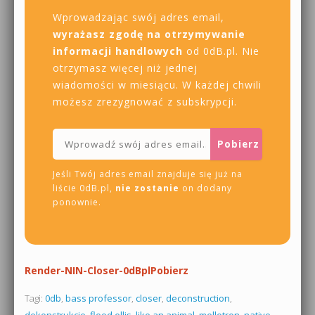
Wprowadzając swój adres email,
wyrażasz zgodę na otrzymywanie
informacji handlowych
od 0dB.pl. Nie
otrzymasz więcej niż jednej
wiadomości w miesiącu. W każdej chwili
możesz zrezygnować z subskrypcji.
Jeśli Twój adres email znajduje się już na
liście 0dB.pl,
nie zostanie
on dodany
ponownie.
Render-NIN-Closer-0dBpl
Pobierz
Tagi:
0db
,
bass professor
,
closer
,
deconstruction
,