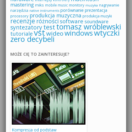
kontrolery
mastering
miks
mobile music
monitory
nagrywanie
muzyka
porównanie
prezentacja
narzędzia
native instruments
produkcja muzyczna
procesory
produkcja muzyki
recenzje
różności
software
soundware
tomasz wróblewski
test
syntezatory
vst
wtyczki
windows
wideo
tutoriale
zero decybeli
MOŻE CIĘ TO ZAINTERESUJE?
Kompresja od podstaw