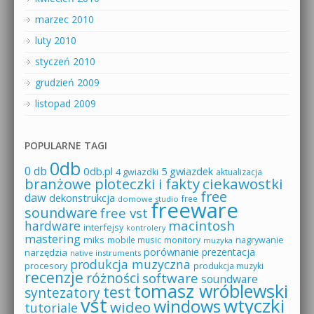
marzec 2010
luty 2010
styczeń 2010
grudzień 2009
listopad 2009
POPULARNE TAGI
0db
0 db
0db.pl
5 gwiazdek
4 gwiazdki
aktualizacja
branżowe ploteczki i fakty
ciekawostki
free
daw
dekonstrukcja
free
domowe studio
freeware
soundware
free vst
macintosh
hardware
interfejsy
kontrolery
mastering
miks
mobile music
monitory
nagrywanie
muzyka
porównanie
prezentacja
narzędzia
native instruments
produkcja muzyczna
procesory
produkcja muzyki
recenzje
różności
software
soundware
tomasz wróblewski
test
syntezatory
vst
wtyczki
windows
wideo
tutoriale