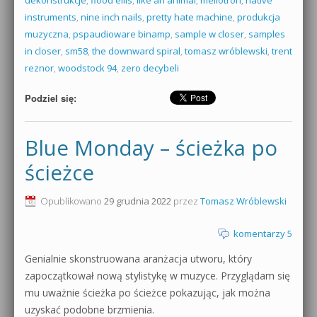
dekonstrukcje
,
flood ellis
,
like an animal
,
mellotron
,
native
instruments
,
nine inch nails
,
pretty hate machine
,
produkcja
muzyczna
,
pspaudioware binamp
,
sample w closer
,
samples
in closer
,
sm58
,
the downward spiral
,
tomasz wróblewski
,
trent
reznor
,
woodstock 94
,
zero decybeli
Podziel się:
Blue Monday – ścieżka po
ścieżce
Opublikowano
29 grudnia 2022
przez
Tomasz Wróblewski
komentarzy 5
Genialnie skonstruowana aranżacja utworu, który
zapoczątkował nową stylistykę w muzyce. Przyglądam się
mu uważnie ścieżka po ścieżce pokazując, jak można
uzyskać podobne brzmienia.