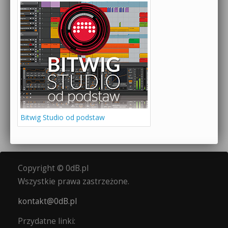
Bitwig Studio od podstaw
Copyright © 0dB.pl
Wszystkie prawa zastrzeżone.
kontakt@0dB.pl
Przydatne linki: