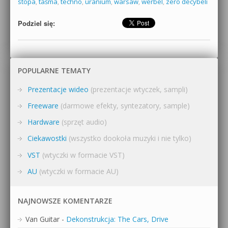
stopa
,
taśma
,
techno
,
uranium
,
warsaw
,
werbel
,
zero decybeli
Podziel się:
POPULARNE TEMATY
Prezentacje wideo
(prezentacje wtyczek, sampli)
Freeware
(darmowe efekty, syntezatory, sample)
Hardware
(sprzęt audio)
Ciekawostki
(wszystko dookoła muzyki i nie tylko)
VST
(wtyczki w formacie VST)
AU
(wtyczki w formacie AU)
NAJNOWSZE KOMENTARZE
Van Guitar
-
Dekonstrukcja: The Cars, Drive