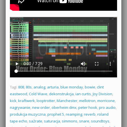
Tagi:
808
,
80s
,
analog
,
arturia
,
blue monday
,
bowie
,
clint
eastwood
,
Cold Wave
,
dekonstrukcja
,
ian curtis
,
Joy Division
,
kick
,
kraftwerk
,
looptrotter
,
Manchester
,
mellotron
,
morricone
,
nagrywanie
,
new order
,
oberheim dmx
,
peter hook
,
pro audio
,
produkcja muzyczna
,
prophet 5
,
reamping
,
reverb
,
roland
tape echo
,
sa2rate
,
saturacja
,
simmons
,
snare
,
soundtoys
,