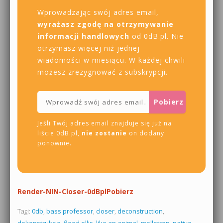
Wprowadzając swój adres email,
wyrażasz zgodę na otrzymywanie
informacji handlowych
od 0dB.pl. Nie
otrzymasz więcej niż jednej
wiadomości w miesiącu. W każdej chwili
możesz zrezygnować z subskrypcji.
Jeśli Twój adres email znajduje się już na
liście 0dB.pl,
nie zostanie
on dodany
ponownie.
Render-NIN-Closer-0dBpl
Pobierz
Tagi:
0db
,
bass professor
,
closer
,
deconstruction
,