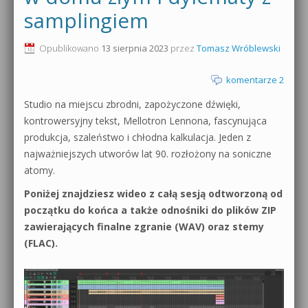
samplingiem
0dB.pl - informacje
Produkcja muzyczna od podstaw
Opublikowano
13 sierpnia 2023
przez
Tomasz Wróblewski
Newsletter
Sylenth1 od podstaw
komentarze 2
Materiały dla mediów
Sound Forge od podstaw
Studio na miejscu zbrodni, zapożyczone dźwięki,
Archiwum aktualności
kontrowersyjny tekst, Mellotron Lennona, fascynująca
Dubstep z syntezatorem Massive
produkcja, szaleństwo i chłodna kalkulacja. Jeden z
Polityka prywatności
najważniejszych utworów lat 90. rozłożony na soniczne
Kontakt 5 Kompendium
atomy.
Regulamin
Pakiety
Poniżej znajdziesz wideo z całą sesją odtworzoną od
Działanie sklepu internetowego
początku do końca a także odnośniki do plików ZIP
zawierających finalne zgranie (WAV) oraz stemy
Wyszukiwanie
(FLAC).