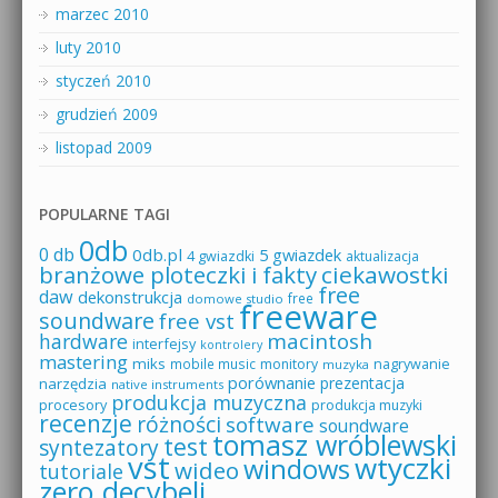
marzec 2010
luty 2010
styczeń 2010
grudzień 2009
listopad 2009
POPULARNE TAGI
0db
0 db
0db.pl
5 gwiazdek
4 gwiazdki
aktualizacja
branżowe ploteczki i fakty
ciekawostki
free
daw
dekonstrukcja
free
domowe studio
freeware
soundware
free vst
macintosh
hardware
interfejsy
kontrolery
mastering
miks
mobile music
monitory
nagrywanie
muzyka
porównanie
prezentacja
narzędzia
native instruments
produkcja muzyczna
procesory
produkcja muzyki
recenzje
różności
software
soundware
tomasz wróblewski
test
syntezatory
vst
wtyczki
windows
wideo
tutoriale
zero decybeli