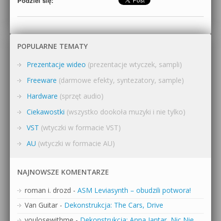
Podziel się:
POPULARNE TEMATY
Prezentacje wideo
(prezentacje wtyczek, sampli)
Freeware
(darmowe efekty, syntezatory, sample)
Hardware
(sprzęt audio)
Ciekawostki
(wszystko dookoła muzyki i nie tylko)
VST
(wtyczki w formacie VST)
AU
(wtyczki w formacie AU)
NAJNOWSZE KOMENTARZE
roman i. drozd
-
ASM Leviasynth – obudzili potwora!
Van Guitar
-
Dekonstrukcja: The Cars, Drive
youlosewithme
-
Dekonstrukcja: Anna Jantar, Nic Nie