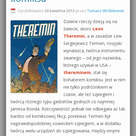
0dB.pl - informacje
Opublikowano
26 kwietnia 2013
przez
Tomasz Wróblewski
Produkcja muzyczna od podstaw
Dziwne rzeczy dzieją się na
Newsletter
Sylenth1 od podstaw
świecie, skoro
Leon
Theremin
, a w zasadzie Lew
Materiały dla mediów
Sound Forge od podstaw
Sergiejewicz Termen, rosyjski
Archiwum aktualności
wynalazca, twórca instrumentu
Dubstep z syntezatorem Massive
zwanego – od jego nazwiska,
Polityka prywatności
którego używał w USA –
Kontakt 5 Kompendium
thereminem
, stał się
Regulamin
bohaterem komiksu. Jest w nim
Pakiety
nie tylko podróżnikiem w
Działanie sklepu internetowego
czasie, ale też szpiegiem i
twórcą różnego typu gadżetów godnych co najmniej
Wyszukiwanie
Jamesa Bonda. Rzeczywistość jednak nie odbiegała aż tak
bardzo od komiksowej fikcji, ponieważ Termen był
najprawdopodobniej sowieckim szpiegiem, a w dodatku
twórcą wielu urządzeń do szpiegowania, między innymi