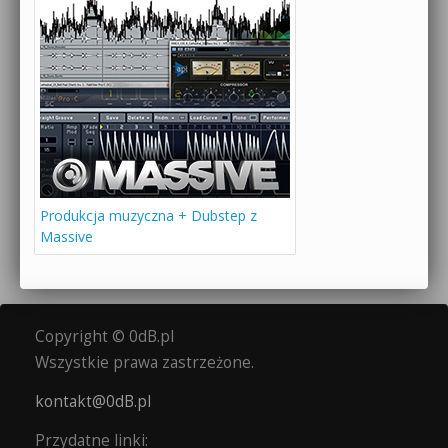
Produkcja muzyczna + Dubstep z
Massive
Copyright © 0dB.pl
Wszystkie prawa zastrzeżone.
kontakt@0dB.pl
Przydatne linki: