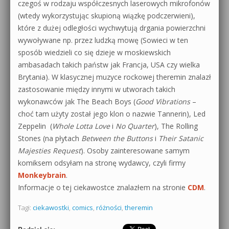
czegoś w rodzaju współczesnych laserowych mikrofonów
(wtedy wykorzystując skupioną wiązkę podczerwieni),
które z dużej odległości wychwytują drgania powierzchni
wywoływane np. przez ludzką mowę (Sowieci w ten
sposób wiedzieli co się dzieje w moskiewskich
ambasadach takich państw jak Francja, USA czy wielka
Brytania). W klasycznej muzyce rockowej theremin znalazł
zastosowanie między innymi w utworach takich
wykonawców jak The Beach Boys (
Good Vibrations
–
choć tam użyty został jego klon o nazwie Tannerin), Led
Zeppelin (
Whole Lotta Love
i
No Quarter
), The Rolling
Stones (na płytach
Between the Buttons
i
Their Satanic
Majesties Request
). Osoby zainteresowane samym
komiksem odsyłam na stronę wydawcy, czyli firmy
Monkeybrain
.
Informacje o tej ciekawostce znalazłem na stronie
CDM
.
Tagi:
ciekawostki
,
comics
,
różności
,
theremin