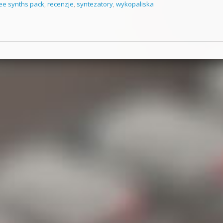
ee synths pack
,
recenzje
,
syntezatory
,
wykopaliska