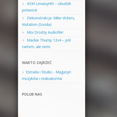
ASM Leviasynth – obudzili
potwora!
Dekonstrukcja: Mike Vickers,
Visitation (Sonda)
Moi Drodzy Audiofile!
Mackie Thump 12v4 – pół
żartem, ale serio
WARTO ZAJRZEĆ
Estrada i Studio - Magazyn
muzyków i realizatorów
POLUB NAS