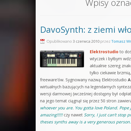
Wpisy ozna
Sound F
Dubstep
DavoSynth: z ziemi włos
Kontakt
Pakiety
Opublikowano
3 czerwca 2010
przez
Tomasz Wr
Elektrostudio
to do
wtyczek i byłbym wdzi
aktualnie szereg znak
tylko ciekawie brzmią
freeware’ów. Sygnowany nazwą Elektrostudio
A
wirtualnych bazujących na legendarnych synteza
wersji darmowej (wcześniej dostępny był odpła
na jego temat ciągnął się przez 50 stron zawie
whoever you are. You gotta love Poland. Pope Jo
amazing!!!!!
czy nawet
Sorry, I just can’t stop p
theses synths away is a very generous person