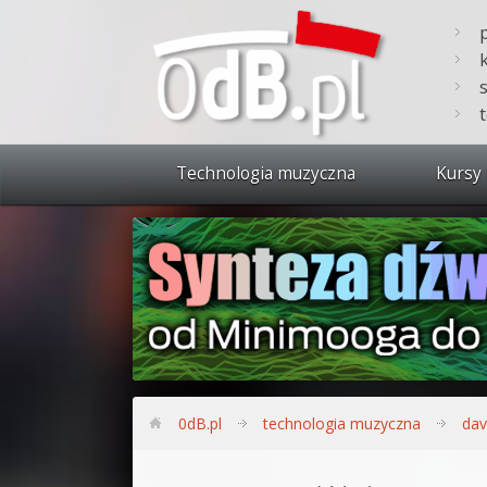
Technologia muzyczna
Kursy 
Zobacz 
Synteza
Produkc
Bitwig S
Produkc
0dB.pl
technologia muzyczna
dav
Sylenth