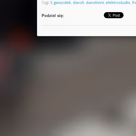
Tagi:
5 gwiazdek
,
davoli
,
davolisint
,
elektrostudio
,
fr
Podziel się: