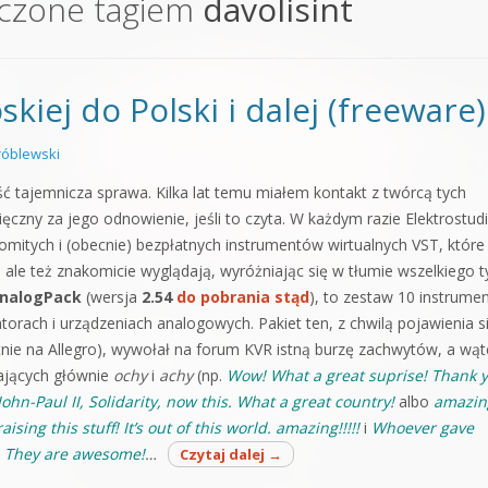
czone tagiem
davolisint
orge od podstaw
 z syntezatorem Massive
kiej do Polski i dalej (freeware)
 5 Kompendium
óblewski
ść tajemnicza sprawa.
Kilka lat temu miałem kontakt z twórcą tych
ęczny za jego odnowienie, jeśli to czyta. W każdym razie Elektrostud
omitych i (obecnie) bezpłatnych instrumentów wirtualnych VST, które
, ale też znakomicie wyglądają, wyróżniając się w tłumie wszelkiego 
nalogPack
(wersja
2.54
do pobrania stąd
), to zestaw 10 instrume
torach i urządzeniach analogowych. Pakiet ten, z chwilą pojawienia s
tnie na Allegro), wywołał na forum KVR istną burzę zachwytów, a wąt
rających głównie
ochy
i
achy
(np.
Wow! What a great suprise! Thank y
hn-Paul II, Solidarity, now this. What a great country!
albo
amazing
raising this stuff! It’s out of this world. amazing!!!!!
i
Whoever gave
. They are awesome!
…
Czytaj dalej
→