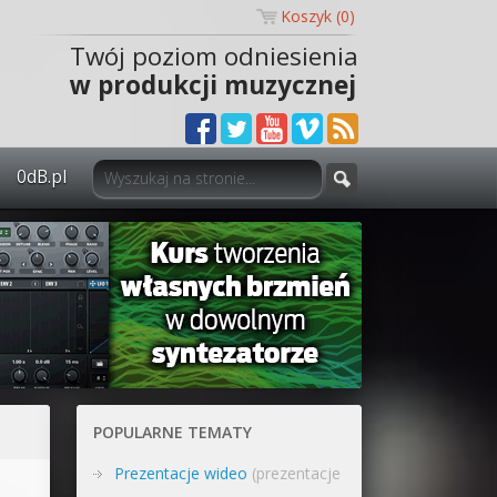
Koszyk (
0
)
Twój poziom odniesienia
w produkcji muzycznej
0dB.pl
0dB.pl - informacje
Newsletter
Materiały dla mediów
Archiwum aktualności
Polityka prywatności
POPULARNE TEMATY
Regulamin
Prezentacje wideo
(prezentacje