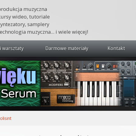
produkcja muzyczna
kursy wideo, tutoriale
syntezatory, samplery
technologia muzyczna... i wiele więcej!
i warsztaty
Darmowe materiały
Kontakt
wszystkie kursy i warsztaty
 dźwięku 🔥
ja muzyczna w praktyce
tudio od podstaw
ja muzyczna od podstaw
olisint
1 od podstaw