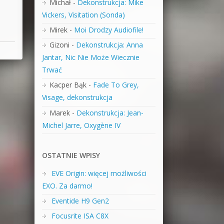
Michał
-
Dekonstrukcja: Mike
Vickers, Visitation (Sonda)
Mirek
-
Moi Drodzy Audiofile!
Gizoni
-
Dekonstrukcja: Anna
Jantar, Nic Nie Może Wiecznie
Trwać
Kacper Bąk
-
Fade To Grey,
Visage, dekonstrukcja
Marek
-
Dekonstrukcja: Jean-
Michel Jarre, Oxygène IV
OSTATNIE WPISY
EVE Origin: więcej możliwości
EXO. Za darmo!
Eventide H9 Gen2
Focusrite ISA C8X