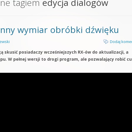
one tagiem
edycja dialogów
orge od podstaw
 z syntezatorem Massive
 inny wymiar obróbki dźwięku
 5 Kompendium
ewski
Dodaj kome
ą skusić posiadaczy wcześniejszych RX-ów do aktualizacji, a
 W pełnej wersji to drogi program, ale pozwalający robić cu