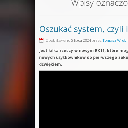
Wpisy oznacz
Sound F
Dubstep
Oszukać system, czyli
Kontakt
Pakiety
Opublikowano
5 lipca 2024
przez
Tomasz Wróbl
Jest kilka rzeczy w nowym RX11, które mog
nowych użytkowników do pierwszego zakupu.
dźwiękiem.