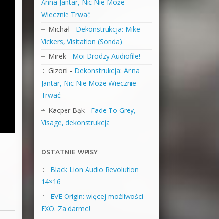
Anna Jantar, Nic Nie Może
Wiecznie Trwać
Michał
-
Dekonstrukcja: Mike
Vickers, Visitation (Sonda)
Mirek
-
Moi Drodzy Audiofile!
Gizoni
-
Dekonstrukcja: Anna
Jantar, Nic Nie Może Wiecznie
Trwać
Kacper Bąk
-
Fade To Grey,
Visage, dekonstrukcja
,
OSTATNIE WPISY
Black Lion Audio Revolution
14×16
EVE Origin: więcej możliwości
EXO. Za darmo!