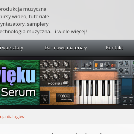
produkcja muzyczna
kursy wideo, tutoriale
syntezatory, samplery
technologia muzyczna... i wiele więcej!
i warsztaty
Darmowe materiały
Kontakt
wszystkie kursy i warsztaty
 dźwięku 🔥
ja muzyczna w praktyce
tudio od podstaw
ja muzyczna od podstaw
cja dialogów
1 od podstaw