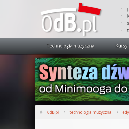
Technologia muzyczna
Kursy 
Zobacz 
Synteza
Produkc
Bitwig S
Produkc
0dB.pl
technologia muzyczna
edy
Sylenth