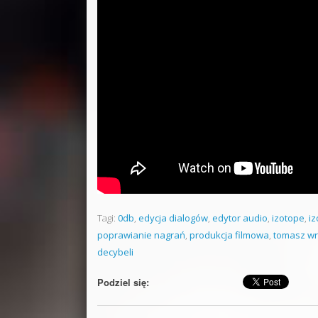
Tagi:
0db
,
edycja dialogów
,
edytor audio
,
izotope
,
iz
poprawianie nagrań
,
produkcja filmowa
,
tomasz wr
decybeli
Podziel się: