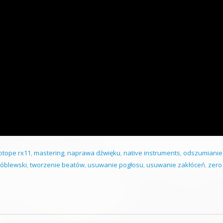
otope rx11
,
mastering
,
naprawa dźwięku
,
native instruments
,
odszumianie
óblewski
,
tworzenie beatów
,
usuwanie pogłosu
,
usuwanie zakłóceń
,
zero