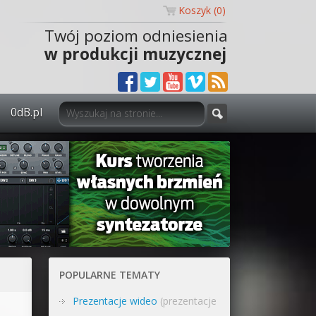
Koszyk (
0
)
Twój poziom odniesienia
w produkcji muzycznej
0dB.pl
0dB.pl - informacje
Newsletter
Materiały dla mediów
Archiwum aktualności
Polityka prywatności
POPULARNE TEMATY
Regulamin
Prezentacje wideo
(prezentacje