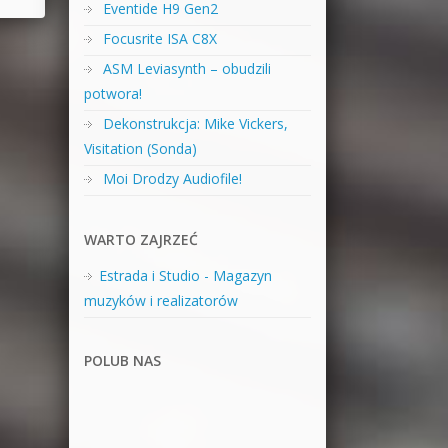
Eventide H9 Gen2
Focusrite ISA C8X
ASM Leviasynth – obudzili
potwora!
Dekonstrukcja: Mike Vickers,
Visitation (Sonda)
Moi Drodzy Audiofile!
WARTO ZAJRZEĆ
Estrada i Studio - Magazyn
muzyków i realizatorów
POLUB NAS