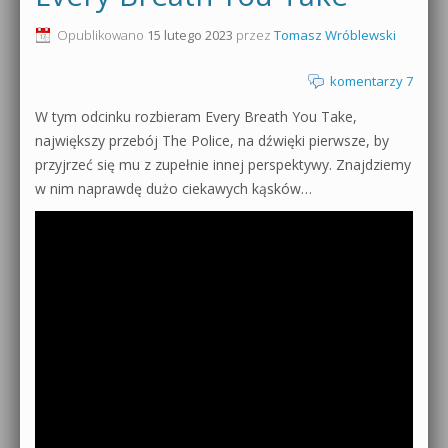
0dB.pl - informacje
Opublikowano
15 lutego 2023
przez
Tomasz Wróblewski
Produkcja muzyczna od podstaw
Newsletter
komentarzy 7
Sylenth1 od podstaw
W tym odcinku rozbieram Every Breath You Take,
Materiały dla mediów
Sound Forge od podstaw
największy przebój The Police, na dźwięki pierwsze, by
Archiwum aktualności
przyjrzeć się mu z zupełnie innej perspektywy. Znajdziemy
Dubstep z syntezatorem Massive
w nim naprawdę dużo ciekawych kąsków…
Polityka prywatności
Kontakt 5 Kompendium
Regulamin
Pakiety
Działanie sklepu internetowego
Wyszukiwanie