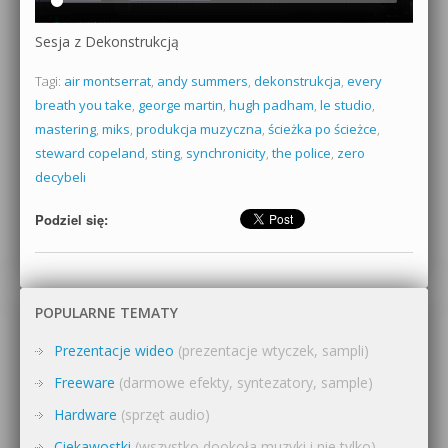
Sesja z Dekonstrukcją
Tagi:
air montserrat
,
andy summers
,
dekonstrukcja
,
every
breath you take
,
george martin
,
hugh padham
,
le studio
,
mastering
,
miks
,
produkcja muzyczna
,
ścieżka po ścieżce
,
steward copeland
,
sting
,
synchronicity
,
the police
,
zero
decybeli
Podziel się:
POPULARNE TEMATY
Prezentacje wideo
(prezentacje wtyczek, sampli)
Freeware
(darmowe efekty, syntezatory, sample)
Hardware
(sprzęt audio)
Ciekawostki
(wszystko dookoła muzyki i nie tylko)