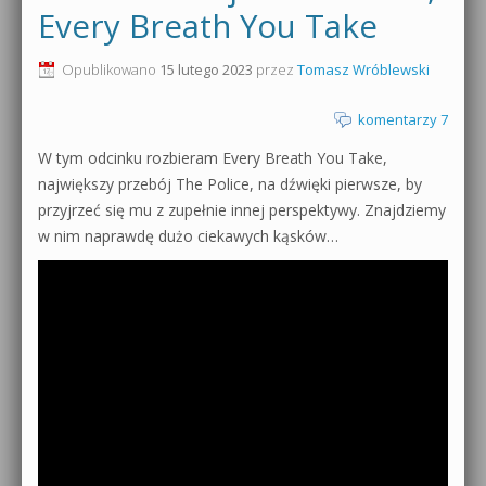
Every Breath You Take
0dB.pl - informacje
Produkcja muzyczna od podstaw
Opublikowano
15 lutego 2023
przez
Tomasz Wróblewski
Newsletter
Sylenth1 od podstaw
komentarzy 7
Materiały dla mediów
Sound Forge od podstaw
W tym odcinku rozbieram Every Breath You Take,
Archiwum aktualności
największy przebój The Police, na dźwięki pierwsze, by
Dubstep z syntezatorem Massive
przyjrzeć się mu z zupełnie innej perspektywy. Znajdziemy
Polityka prywatności
w nim naprawdę dużo ciekawych kąsków…
Kontakt 5 Kompendium
Regulamin
Pakiety
Działanie sklepu internetowego
Wyszukiwanie