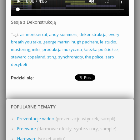
Sesja z Dekonstrukcją
Tagi:
air montserrat
,
andy summers
,
dekonstrukcja
,
every
breath you take
,
george martin
,
hugh padham
,
le studio
,
mastering
,
miks
,
produkcja muzyczna
,
ścieżka po ścieżce
,
steward copeland
,
sting
,
synchronicity
,
the police
,
zero
decybeli
Podziel się:
POPULARNE TEMATY
Prezentacje wideo
(prezentacje wtyczek, sampli)
Freeware
(darmowe efekty, syntezatory, sample)
Hardware
(sprzęt audio)