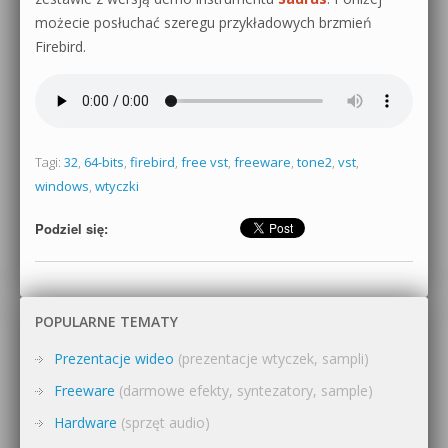
możecie posłuchać szeregu przykładowych brzmień
Firebird.
Tagi:
32
,
64-bits
,
firebird
,
free vst
,
freeware
,
tone2
,
vst
,
windows
,
wtyczki
Podziel się:
POPULARNE TEMATY
Prezentacje wideo
(prezentacje wtyczek, sampli)
Freeware
(darmowe efekty, syntezatory, sample)
Hardware
(sprzęt audio)