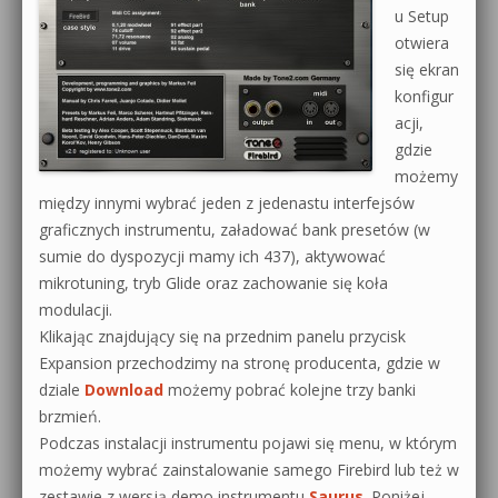
u Setup
otwiera
się ekran
konfigur
acji,
gdzie
możemy
między innymi wybrać jeden z jedenastu interfejsów
graficznych instrumentu, załadować bank presetów (w
sumie do dyspozycji mamy ich 437), aktywować
mikrotuning, tryb Glide oraz zachowanie się koła
modulacji.
Klikając znajdujący się na przednim panelu przycisk
Expansion przechodzimy na stronę producenta, gdzie w
dziale
Download
możemy pobrać kolejne trzy banki
brzmień.
Podczas instalacji instrumentu pojawi się menu, w którym
możemy wybrać zainstalowanie samego Firebird lub też w
zestawie z wersją demo instrumentu
Saurus
. Poniżej