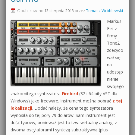
0dB.pl - informacje
Opublikowano
13 sierpnia 2013
przez
Tomasz Wróblewski
Produkcja muzyczna od podstaw
Markus
Newsletter
Sylenth1 od podstaw
Feil z
firmy
Materiały dla mediów
Sound Forge od podstaw
Tone2
Archiwum aktualności
zdecydo
Dubstep z syntezatorem Massive
wał się
Polityka prywatności
na
Kontakt 5 Kompendium
udostęp
Regulamin
nienie
Pakiety
swojego
Działanie sklepu internetowego
znakomitego syntezatora
Firebird
(32 i 64 bity VST dla
Windows) jako freeware. Instrument można pobrać
z tej
Wyszukiwanie
lokalizacji
. Dodać należy, że cena tego syntezatora
wynosiła do tej pory 79 dolarów. Sam instrument jest
dość typowy, ponieważ jest to tzw. wirtualny analog, z
dwoma oscylatorami i syntezą subtraktywną (plus