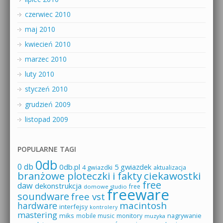
czerwiec 2010
maj 2010
kwiecień 2010
marzec 2010
luty 2010
styczeń 2010
grudzień 2009
listopad 2009
POPULARNE TAGI
0db
0 db
0db.pl
5 gwiazdek
4 gwiazdki
aktualizacja
branżowe ploteczki i fakty
ciekawostki
free
daw
dekonstrukcja
free
domowe studio
freeware
soundware
free vst
macintosh
hardware
interfejsy
kontrolery
mastering
miks
mobile music
monitory
nagrywanie
muzyka