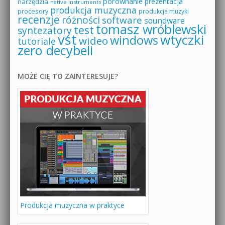
porównanie
prezentacja
narzędzia
native instruments
produkcja muzyczna
procesory
produkcja muzyki
recenzje
różności
software
soundware
tomasz wróblewski
test
syntezatory
vst
wtyczki
windows
wideo
tutoriale
zero decybeli
MOŻE CIĘ TO ZAINTERESUJE?
Produkcja muzyczna w praktyce