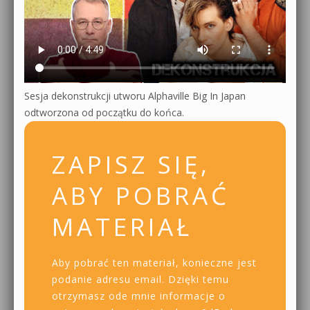
Sesja dekonstrukcji utworu Alphaville Big In Japan
odtworzona od początku do końca.
ZAPISZ SIĘ,
ABY POBRAĆ
MATERIAŁ
Aby pobrać ten materiał, konieczne jest
podanie adresu email. Dzięki temu
otrzymasz ode mnie informacje o