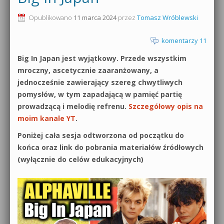
0dB.pl - informacje
Opublikowano
11 marca 2024
przez
Tomasz Wróblewski
Produkcja muzyczna od podstaw
Newsletter
komentarzy 11
Sylenth1 od podstaw
Big In Japan jest wyjątkowy. Przede wszystkim
Materiały dla mediów
Sound Forge od podstaw
mroczny, ascetycznie zaaranżowany, a
Archiwum aktualności
jednocześnie zawierający szereg chwytliwych
Dubstep z syntezatorem Massive
pomysłów, w tym zapadającą w pamięć partię
Polityka prywatności
prowadzącą i melodię refrenu.
Szczegółowy opis na
Kontakt 5 Kompendium
moim kanale YT
.
Regulamin
Pakiety
Poniżej cała sesja odtworzona od początku do
końca oraz link do pobrania materiałów źródłowych
Działanie sklepu internetowego
(wyłącznie do celów edukacyjnych)
Wyszukiwanie