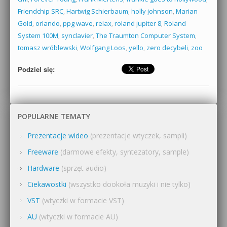
Friendchip SRC
,
Hartwig Schierbaum
,
holly johnson
,
Marian
Gold
,
orlando
,
ppg wave
,
relax
,
roland jupiter 8
,
Roland
System 100M
,
synclavier
,
The Traumton Computer System
,
tomasz wróblewski
,
Wolfgang Loos
,
yello
,
zero decybeli
,
zoo
Podziel się:
POPULARNE TEMATY
Prezentacje wideo
(prezentacje wtyczek, sampli)
Freeware
(darmowe efekty, syntezatory, sample)
Hardware
(sprzęt audio)
Ciekawostki
(wszystko dookoła muzyki i nie tylko)
VST
(wtyczki w formacie VST)
AU
(wtyczki w formacie AU)