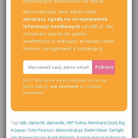
najnowszych materiałach na 0dB.pl.
Wprowadzając swój adres email,
wyrażasz zgodę na otrzymywanie
informacji handlowych
od 0dB.pl. Nie
otrzymasz więcej niż jednej
wiadomości w miesiącu. W każdej chwili
możesz zrezygnować z subskrypcji.
Jeśli Twój adres email znajduje się już na
liście 0dB.pl,
nie zostanie
on dodany
ponownie.
Tagi:
0db
,
Alpha 60
,
alphaville
,
ARP Solina
,
Bernhard Lloyd
,
Big
In Japan
,
Colin Pearson
,
dekonstrukcja
,
Dieter Meier
,
fairlight
cmi
,
Forever Young
,
Frank Mertens
,
frankie goes to hollywood
,