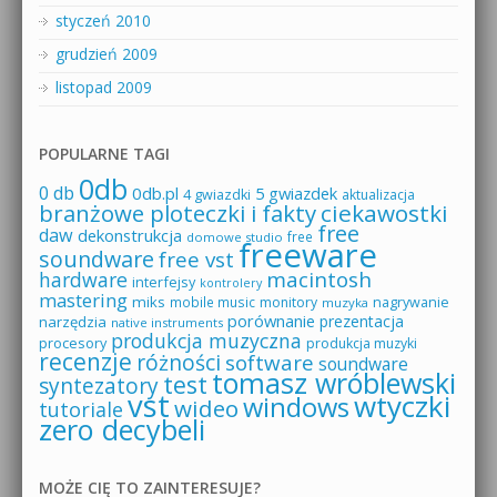
styczeń 2010
grudzień 2009
listopad 2009
POPULARNE TAGI
0db
0 db
0db.pl
5 gwiazdek
4 gwiazdki
aktualizacja
branżowe ploteczki i fakty
ciekawostki
free
daw
dekonstrukcja
free
domowe studio
freeware
soundware
free vst
macintosh
hardware
interfejsy
kontrolery
mastering
miks
mobile music
monitory
nagrywanie
muzyka
porównanie
prezentacja
narzędzia
native instruments
produkcja muzyczna
procesory
produkcja muzyki
recenzje
różności
software
soundware
tomasz wróblewski
test
syntezatory
vst
wtyczki
windows
wideo
tutoriale
zero decybeli
MOŻE CIĘ TO ZAINTERESUJE?