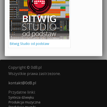
Bitwig Studio od podstaw
Copyright © 0dB.pl
Wszystkie prawa zastrzeżone.
kontakt@0dB.pl
Przydatne linki:
Synteza dźwięku
Produkcja muzyczna
Produkcja muzyki