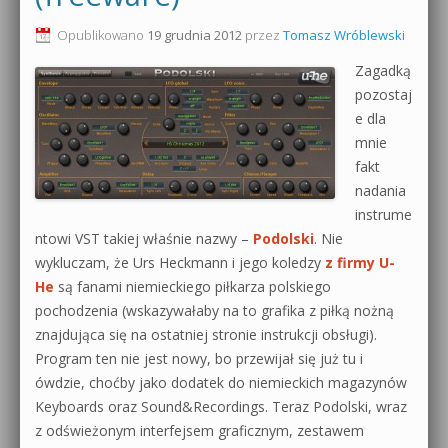
0dB.pl - informacje
Opublikowano
19 grudnia 2012
przez
Tomasz Wróblewski
Produkcja muzyczna od podstaw
Zagadką
Newsletter
Sylenth1 od podstaw
pozostaj
e dla
Materiały dla mediów
Sound Forge od podstaw
mnie
Archiwum aktualności
fakt
Dubstep z syntezatorem Massive
nadania
Polityka prywatności
instrume
Kontakt 5 Kompendium
ntowi VST takiej właśnie nazwy –
Podolski
. Nie
Regulamin
wykluczam, że Urs Heckmann i jego koledzy
z firmy U-
Pakiety
He
są fanami niemieckiego piłkarza polskiego
Działanie sklepu internetowego
pochodzenia (wskazywałaby na to grafika z piłką nożną
znajdująca się na ostatniej stronie instrukcji obsługi).
Wyszukiwanie
Program ten nie jest nowy, bo przewijał się już tu i
ówdzie, choćby jako dodatek do niemieckich magazynów
Keyboards oraz Sound&Recordings. Teraz Podolski, wraz
z odświeżonym interfejsem graficznym, zestawem