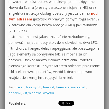
nowych presetów autorstwa należącego do ekipy u-he
Howarda Scarra (presety oznaczone inicjałami HS) oraz
angielską instrukcją obsługi dostępny jest za darmo
pod
tym adresem
(przyciski w prawym górnym rogu ekranu)
– zarówno dla komputerów Mac (VST/AU) jak i Windows
(VST 32/64).
Instrument nie jest jakoś szczególnie rozbudowany,
ponieważ ma jeden oscylator, dwie obwiednie, dwa LFO,
filtr, chorus, flanger, delay i arpeggiator, ale poszczególne
jego elementy są pomyślane tak, że można za ich
pomocą uzyskać bardzo ciekawe brzmienia. Podczas
pierwszego kontaktu z syntezatorem polecam przejrzenie
biblioteki nowych presetów, wśród których na pewno
znajdziecie szereg inspirujących brzmień.
Tagi:
fre au
,
free synth
,
free vst
,
freeware
,
macintosh
,
podolski
,
vst
,
windows
,
wtyczki
Podziel się: