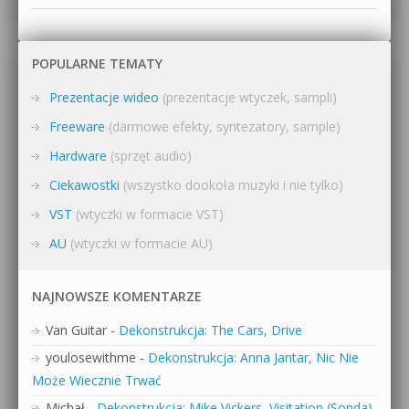
POPULARNE TEMATY
Prezentacje wideo
(prezentacje wtyczek, sampli)
Freeware
(darmowe efekty, syntezatory, sample)
Hardware
(sprzęt audio)
Ciekawostki
(wszystko dookoła muzyki i nie tylko)
VST
(wtyczki w formacie VST)
AU
(wtyczki w formacie AU)
NAJNOWSZE KOMENTARZE
Van Guitar
-
Dekonstrukcja: The Cars, Drive
youlosewithme
-
Dekonstrukcja: Anna Jantar, Nic Nie
Może Wiecznie Trwać
Michał
-
Dekonstrukcja: Mike Vickers, Visitation (Sonda)