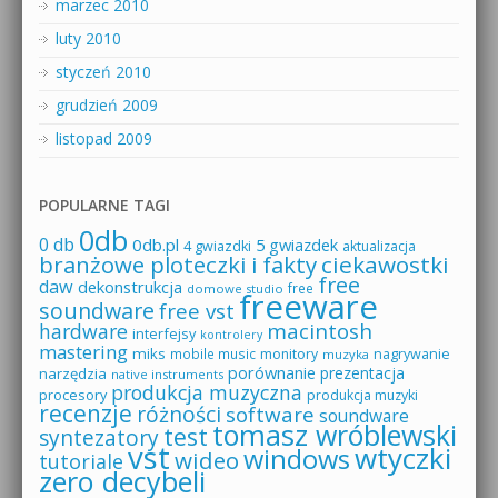
marzec 2010
luty 2010
styczeń 2010
grudzień 2009
listopad 2009
POPULARNE TAGI
0db
0 db
0db.pl
5 gwiazdek
4 gwiazdki
aktualizacja
branżowe ploteczki i fakty
ciekawostki
free
daw
dekonstrukcja
free
domowe studio
freeware
soundware
free vst
macintosh
hardware
interfejsy
kontrolery
mastering
miks
mobile music
monitory
nagrywanie
muzyka
porównanie
prezentacja
narzędzia
native instruments
produkcja muzyczna
procesory
produkcja muzyki
recenzje
różności
software
soundware
tomasz wróblewski
test
syntezatory
vst
wtyczki
windows
wideo
tutoriale
zero decybeli