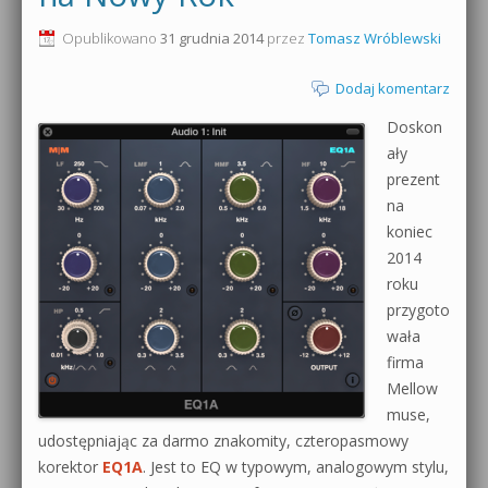
0dB.pl - informacje
Opublikowano
31 grudnia 2014
przez
Tomasz Wróblewski
Produkcja muzyczna od podstaw
Newsletter
Dodaj komentarz
Sylenth1 od podstaw
Doskon
Materiały dla mediów
Sound Forge od podstaw
ały
Archiwum aktualności
prezent
Dubstep z syntezatorem Massive
na
Polityka prywatności
koniec
Kontakt 5 Kompendium
2014
Regulamin
roku
Pakiety
przygoto
Działanie sklepu internetowego
wała
firma
Wyszukiwanie
Mellow
muse,
udostępniając za darmo znakomity, czteropasmowy
korektor
EQ1A
. Jest to EQ w typowym, analogowym stylu,