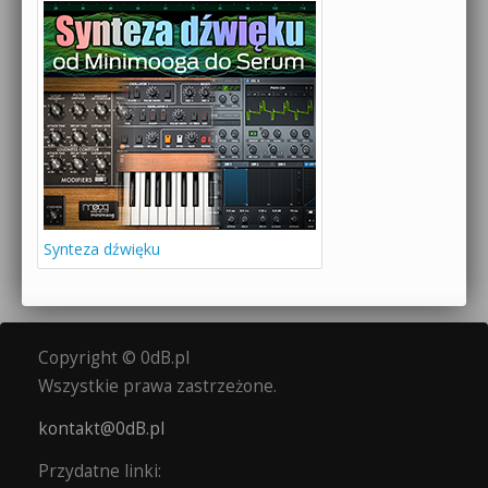
Synteza dźwięku
Copyright © 0dB.pl
Wszystkie prawa zastrzeżone.
kontakt@0dB.pl
Przydatne linki: