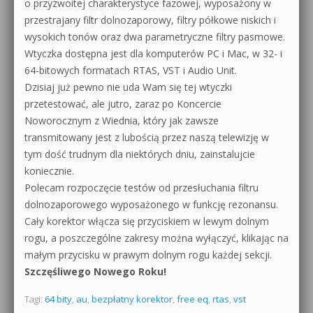
o przyzwoitej charakterystyce fazowej, wyposażony w
przestrajany filtr dolnozaporowy, filtry półkowe niskich i
wysokich tonów oraz dwa parametryczne filtry pasmowe.
Wtyczka dostępna jest dla komputerów PC i Mac, w 32- i
64-bitowych formatach RTAS, VST i Audio Unit.
Dzisiaj już pewno nie uda Wam się tej wtyczki
przetestować, ale jutro, zaraz po Koncercie
Noworocznym z Wiednia, który jak zawsze
transmitowany jest z lubością przez naszą telewizję w
tym dość trudnym dla niektórych dniu, zainstalujcie
koniecznie.
Polecam rozpoczęcie testów od przesłuchania filtru
dolnozaporowego wyposażonego w funkcję rezonansu.
Cały korektor włącza się przyciskiem w lewym dolnym
rogu, a poszczególne zakresy można wyłączyć, klikając na
małym przycisku w prawym dolnym rogu każdej sekcji.
Szczęśliwego Nowego Roku!
Tagi:
64 bity
,
au
,
bezpłatny korektor
,
free eq
,
rtas
,
vst