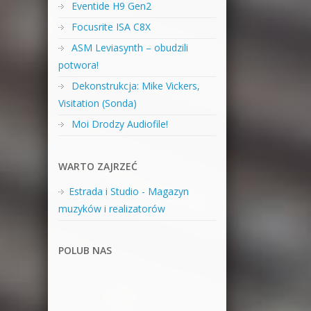
Eventide H9 Gen2
Focusrite ISA C8X
ASM Leviasynth – obudzili
potwora!
Dekonstrukcja: Mike Vickers,
Visitation (Sonda)
Moi Drodzy Audiofile!
WARTO ZAJRZEĆ
Estrada i Studio - Magazyn
muzyków i realizatorów
POLUB NAS