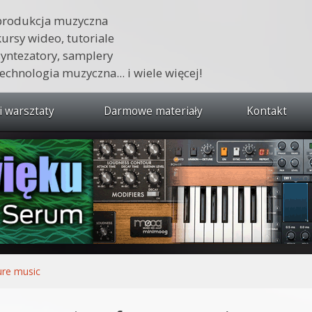
produkcja muzyczna
kursy wideo, tutoriale
syntezatory, samplery
technologia muzyczna... i wiele więcej!
i warsztaty
Darmowe materiały
Kontakt
wszystkie kursy i warsztaty
 dźwięku 🔥
ja muzyczna w praktyce
tudio od podstaw
ja muzyczna od podstaw
ure music
1 od podstaw