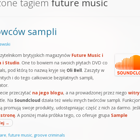
zone tagiem
future music
orge od podstaw
 z syntezatorem Massive
łowców sampli
 5 Kompendium
ewski
zytelnikom brytyjskich magazynów
Future Music
i
 i Studio
. One to bowiem na swoich płytach DVD co
als, pod którą to nazwą kryje się
Oli Bell
. Zaszyty w
itych i do tego całkowicie bezpłatnych sampli,
ator.
ecie przeczytać
na jego blogu
, a na prowadzonej przez niego
witry
tle. Na
Soundcloud
działa też wielu innych twórców sampli. Funkcjo
ą promują swoje produkty, udostępniając część z nich za darmo. Jeśl
 stronę
. A poniżej mała próbka tego, co oferuje grupa
Sample
lej
→
are
,
future music
,
groove criminals