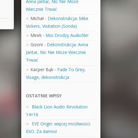
Anna Jantar, Nic Nie Może
Wiecznie Trwać
Michał
-
Dekonstrukcja: Mike
Vickers, Visitation (Sonda)
Mirek
-
Moi Drodzy Audiofile!
Gizoni
-
Dekonstrukcja: Anna
Jantar, Nic Nie Może Wiecznie
Trwać
Kacper Bąk
-
Fade To Grey,
Visage, dekonstrukcja
OSTATNIE WPISY
Black Lion Audio Revolution
14×16
EVE Origin: więcej możliwości
EXO. Za darmo!