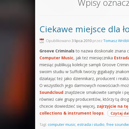
Wpisy oznac
Sound F
Dubstep
Ciekawe miejsce dla 
Kontakt
Pakiety
Opublikowano
3 lipca 2010
przez
Tomasz Wróbl
Groove Criminals
to nazwa doskonale znana c
Computer Music
, jak też miesięcznika
Estrada
miesiąc publikują kolekcje sampli Groove Crimin
swoim studiu w Suffolk tworzy gigabajty znakom
działając też jako dziennikarz, producent i realiz
O wszystkich jego darmowych nowościach moż
Soundcloud
znajdziecie smakowite sample i pę
również całe grupy producentów, którzy tą drog
chcecie dowiedzieć się więcej,
zajrzyjcie na tę
collections & instrument loops
.
Czytaj da
Tagi:
computer music
,
estrada i studio
,
free soundw