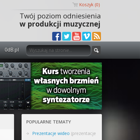
Koszyk (
0
)
Twój poziom odniesienia
w produkcji muzycznej
0dB.pl
0dB.pl - informacje
Newsletter
Materiały dla mediów
Archiwum aktualności
Polityka prywatności
POPULARNE TEMATY
Regulamin
Prezentacje wideo
(prezentacje