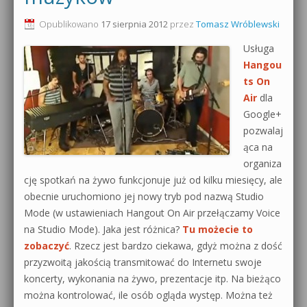
0dB.pl - informacje
Opublikowano
17 sierpnia 2012
przez
Tomasz Wróblewski
Produkcja muzyczna od podstaw
Usługa
Newsletter
Sylenth1 od podstaw
Hangou
ts On
Materiały dla mediów
Sound Forge od podstaw
Air
dla
Archiwum aktualności
Google+
Dubstep z syntezatorem Massive
pozwalaj
Polityka prywatności
ąca na
Kontakt 5 Kompendium
organiza
Regulamin
cję spotkań na żywo funkcjonuje już od kilku miesięcy, ale
Pakiety
obecnie uruchomiono jej nowy tryb pod nazwą Studio
Działanie sklepu internetowego
Mode (w ustawieniach Hangout On Air przełączamy Voice
na Studio Mode). Jaka jest różnica?
Tu możecie to
Wyszukiwanie
zobaczyć
. Rzecz jest bardzo ciekawa, gdyż można z dość
przyzwoitą jakością transmitować do Internetu swoje
koncerty, wykonania na żywo, prezentacje itp. Na bieżąco
można kontrolować, ile osób ogląda występ. Można też