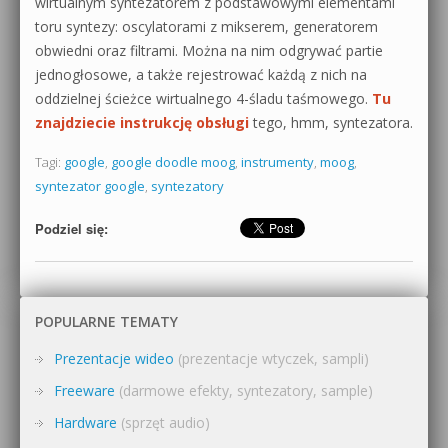
wirtualnym syntezatorem z podstawowymi elementami
toru syntezy: oscylatorami z mikserem, generatorem
obwiedni oraz filtrami. Można na nim odgrywać partie
jednogłosowe, a także rejestrować każdą z nich na
oddzielnej ścieżce wirtualnego 4-śladu taśmowego.
Tu
znajdziecie instrukcję obsługi
tego, hmm, syntezatora.
Tagi:
google
,
google doodle moog
,
instrumenty
,
moog
,
syntezator google
,
syntezatory
Podziel się:
POPULARNE TEMATY
Prezentacje wideo
(prezentacje wtyczek, sampli)
Freeware
(darmowe efekty, syntezatory, sample)
Hardware
(sprzęt audio)