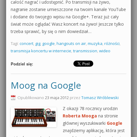
całość nagrać i udostępnić. Po transmisji na żywo,
nagranie zostanie umieszczone na twoim kanale YouTube
i dodane do twojego wpisu na Google+. Teraz już cały
świat może oglądać Wasz koncert na żywo! Jeszcze tylko
trzeba sprawić, by się o nim dowiedział…
Tagi:
concert
,
gig
,
google
,
hangouts on air
,
muzyka
,
różności
,
transmisja koncertu w internecie
,
transmission
,
wideo
Podziel się:
Moog na Google
Opublikowano
23 maja 2012
przez
Tomasz Wróblewski
Z okazji 78 rocznicy urodzin
Roberta Mooga
na stronie
głównej wyszukiwarki
Google
znajdziemy aplikację, która jest