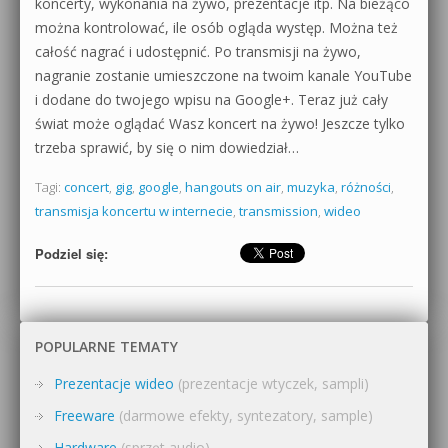
koncerty, wykonania na żywo, prezentacje itp. Na bieżąco
można kontrolować, ile osób ogląda występ. Można też
całość nagrać i udostępnić. Po transmisji na żywo,
nagranie zostanie umieszczone na twoim kanale YouTube
i dodane do twojego wpisu na Google+. Teraz już cały
świat może oglądać Wasz koncert na żywo! Jeszcze tylko
trzeba sprawić, by się o nim dowiedział…
Tagi:
concert
,
gig
,
google
,
hangouts on air
,
muzyka
,
różności
,
transmisja koncertu w internecie
,
transmission
,
wideo
Podziel się:
POPULARNE TEMATY
Prezentacje wideo
(prezentacje wtyczek, sampli)
Freeware
(darmowe efekty, syntezatory, sample)
Hardware
(sprzęt audio)