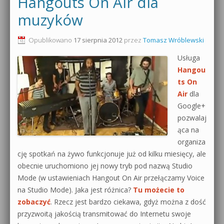
Hangouts On Air dla
0dB.pl - informacje
muzyków
Produkcja muzyczna od podstaw
Newsletter
Opublikowano
17 sierpnia 2012
przez
Tomasz Wróblewski
Sylenth1 od podstaw
Usługa
Materiały dla mediów
Sound Forge od podstaw
Hangou
ts On
Archiwum aktualności
Dubstep z syntezatorem Massive
Air
dla
Polityka prywatności
Google+
Kontakt 5 Kompendium
pozwalaj
Regulamin
ąca na
Pakiety
organiza
Działanie sklepu internetowego
cję spotkań na żywo funkcjonuje już od kilku miesięcy, ale
obecnie uruchomiono jej nowy tryb pod nazwą Studio
Wyszukiwanie
Mode (w ustawieniach Hangout On Air przełączamy Voice
na Studio Mode). Jaka jest różnica?
Tu możecie to
zobaczyć
. Rzecz jest bardzo ciekawa, gdyż można z dość
przyzwoitą jakością transmitować do Internetu swoje