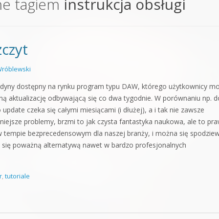
ne tagiem
instrukcja obsługi
orge od podstaw
 z syntezatorem Massive
czyt
 5 Kompendium
róblewski
edyny dostępny na rynku program typu DAW, którego użytkownicy m
zną aktualizację odbywającą się co dwa tygodnie. W porównaniu np. d
 update czeka się całymi miesiącami (i dłużej), a i tak nie zawsze
iejsze problemy, brzmi to jak czysta fantastyka naukowa, ale to pr
ę w tempie bezprecedensowym dla naszej branży, i można się spodzie
ie się poważną alternatywą nawet w bardzo profesjonalnych
r
,
tutoriale