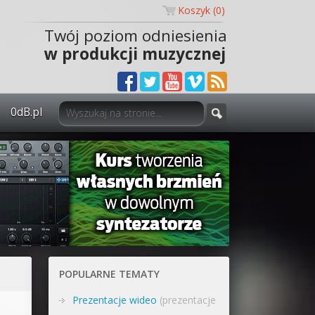
Koszyk (
0
)
Twój poziom odniesienia
w produkcji muzycznej
0dB.pl
0dB.pl - informacje
Newsletter
Materiały dla mediów
Archiwum aktualności
Polityka prywatności
POPULARNE TEMATY
Regulamin
Prezentacje wideo
(prezentacje