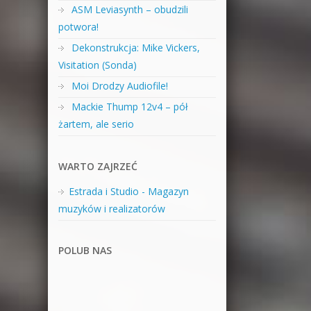
ASM Leviasynth – obudzili
potwora!
Dekonstrukcja: Mike Vickers,
Visitation (Sonda)
Moi Drodzy Audiofile!
Mackie Thump 12v4 – pół
żartem, ale serio
WARTO ZAJRZEĆ
Estrada i Studio - Magazyn
muzyków i realizatorów
POLUB NAS