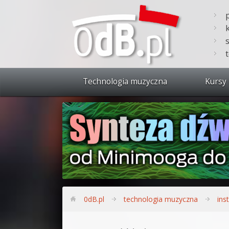
Technologia muzyczna
Kursy 
Zobacz 
Synteza
Produkc
Bitwig S
Produkc
0dB.pl
technologia muzyczna
ins
Sylenth