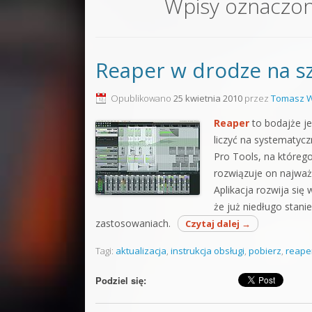
Wpisy oznaczo
Sound F
Dubstep
Reaper w drodze na sz
Kontakt
Pakiety
Opublikowano
25 kwietnia 2010
przez
Tomasz W
Reaper
to bodajże j
liczyć na systematyc
Pro Tools, na którego
rozwiązuje on najważn
Aplikacja rozwija si
że już niedługo stan
zastosowaniach.
Czytaj dalej
→
Tagi:
aktualizacja
,
instrukcja obsługi
,
pobierz
,
reape
Podziel się: