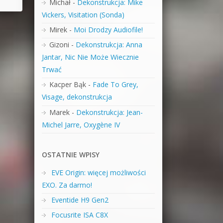
Michał
-
Dekonstrukcja: Mike
Vickers, Visitation (Sonda)
Mirek
-
Moi Drodzy Audiofile!
Gizoni
-
Dekonstrukcja: Anna
Jantar, Nic Nie Może Wiecznie
Trwać
Kacper Bąk
-
Fade To Grey,
Visage, dekonstrukcja
Marek
-
Dekonstrukcja: Jean-
Michel Jarre, Oxygène IV
OSTATNIE WPISY
EVE Origin: więcej możliwości
EXO. Za darmo!
Eventide H9 Gen2
Focusrite ISA C8X