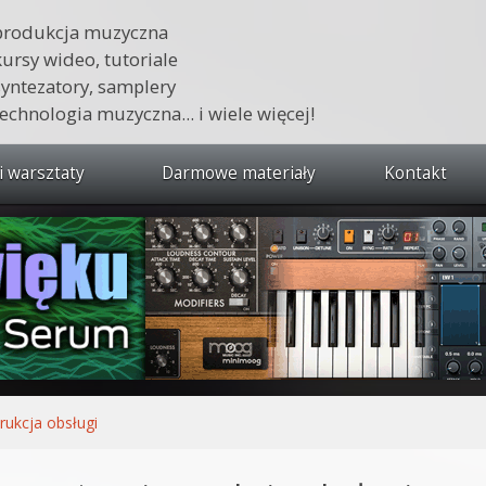
produkcja muzyczna
kursy wideo, tutoriale
syntezatory, samplery
technologia muzyczna... i wiele więcej!
i warsztaty
Darmowe materiały
Kontakt
wszystkie kursy i warsztaty
 dźwięku 🔥
ja muzyczna w praktyce
tudio od podstaw
ja muzyczna od podstaw
trukcja obsługi
1 od podstaw