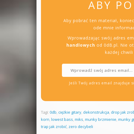
ABY PO
Aby pobrać ten materiał, konie
ode mnie informac
Wprowadzając swój adres em
handlowych
od 0dB.pl. Nie o
każdej chwil
Jeśli Twój adres email znajduje si
Tagi:
0db
,
ciężkie gitary
,
dekonstrukcja
,
drop jak zro
korn
,
lowest bass
,
miks
,
munky brzmienie
,
munky gi
trap jak zrobić
,
zero decybeli