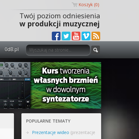
Koszyk (
0
)
Twój poziom odniesienia
w produkcji muzycznej
0dB.pl
0dB.pl - informacje
Newsletter
Materiały dla mediów
Archiwum aktualności
Polityka prywatności
POPULARNE TEMATY
Regulamin
Prezentacje wideo
(prezentacje