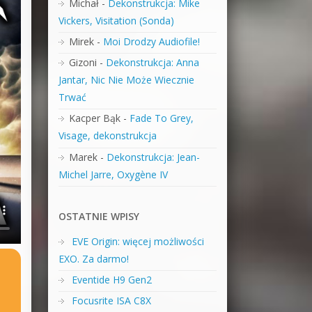
Michał
-
Dekonstrukcja: Mike
Vickers, Visitation (Sonda)
Mirek
-
Moi Drodzy Audiofile!
Gizoni
-
Dekonstrukcja: Anna
Jantar, Nic Nie Może Wiecznie
Trwać
Kacper Bąk
-
Fade To Grey,
Visage, dekonstrukcja
Marek
-
Dekonstrukcja: Jean-
Michel Jarre, Oxygène IV
OSTATNIE WPISY
EVE Origin: więcej możliwości
EXO. Za darmo!
Eventide H9 Gen2
Focusrite ISA C8X