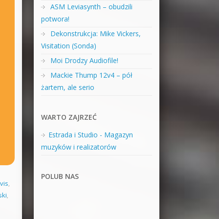
ASM Leviasynth – obudzili
potwora!
Dekonstrukcja: Mike Vickers,
Visitation (Sonda)
Moi Drodzy Audiofile!
Mackie Thump 12v4 – pół
żartem, ale serio
WARTO ZAJRZEĆ
Estrada i Studio - Magazyn
muzyków i realizatorów
POLUB NAS
vis
,
ski
,