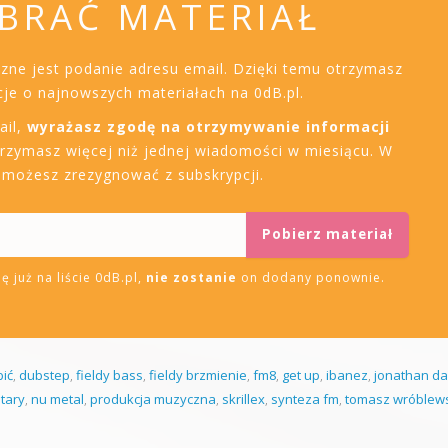
BRAĆ MATERIAŁ
czne jest podanie adresu email. Dzięki temu otrzymasz
je o najnowszych materiałach na 0dB.pl.
ail,
wyrażasz zgodę na otrzymywanie informacji
trzymasz więcej niż jednej wiadomości w miesiącu. W
i możesz zrezygnować z subskrypcji.
ę już na liście 0dB.pl,
nie zostanie
on dodany ponownie.
bić
,
dubstep
,
fieldy bass
,
fieldy brzmienie
,
fm8
,
get up
,
ibanez
,
jonathan da
tary
,
nu metal
,
produkcja muzyczna
,
skrillex
,
synteza fm
,
tomasz wróblew