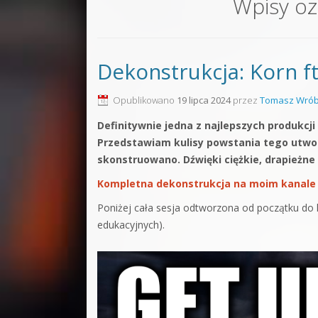
Wpisy o
Sound F
Dubstep
Dekonstrukcja: Korn ft.
Kontakt
Pakiety
Opublikowano
19 lipca 2024
przez
Tomasz Wrób
Definitywnie jedna z najlepszych produkc
Przedstawiam kulisy powstania tego utworu
skonstruowano. Dźwięki ciężkie, drapieżne 
Kompletna dekonstrukcja na moim kanale
Poniżej cała sesja odtworzona od początku do 
edukacyjnych).