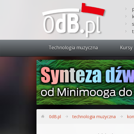
Technologia muzyczna
Kursy 
Zobacz 
Synteza
Produkc
Bitwig S
Produkc
0dB.pl
technologia muzyczna
kor
Sylenth