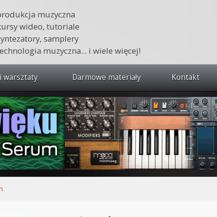
produkcja muzyczna
kursy wideo, tutoriale
syntezatory, samplery
technologia muzyczna... i wiele więcej!
i warsztaty
Darmowe materiały
Kontakt
wszystkie kursy i warsztaty
 dźwięku 🔥
ja muzyczna w praktyce
tudio od podstaw
ja muzyczna od podstaw
n
1 od podstaw