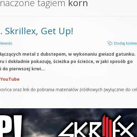
znaczone tagiem
korn
orge od podstaw
 z syntezatorem Massive
 Skrillex, Get Up!
 5 Kompendium
lewski
Dodaj kome
ji łączących metal z dubstepem, w wykonaniu gwiazd gatunku.
 i dokładnie pokazuję, ścieżka po ścieżce, w jaki sposób go
i do pierwszej krwi…
 YouTube
końca oraz link do pobrania materiałów źródłowych (wyłącznie do c