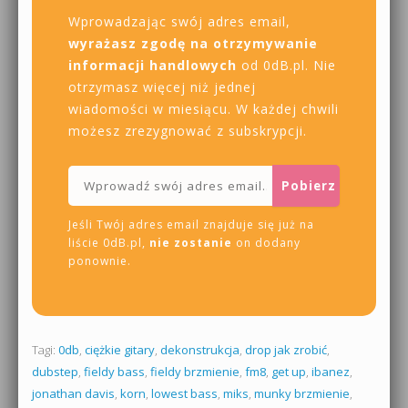
Wprowadzając swój adres email,
wyrażasz zgodę na otrzymywanie
informacji handlowych
od 0dB.pl. Nie
otrzymasz więcej niż jednej
wiadomości w miesiącu. W każdej chwili
możesz zrezygnować z subskrypcji.
Jeśli Twój adres email znajduje się już na
liście 0dB.pl,
nie zostanie
on dodany
ponownie.
Tagi:
0db
,
ciężkie gitary
,
dekonstrukcja
,
drop jak zrobić
,
dubstep
,
fieldy bass
,
fieldy brzmienie
,
fm8
,
get up
,
ibanez
,
jonathan davis
,
korn
,
lowest bass
,
miks
,
munky brzmienie
,