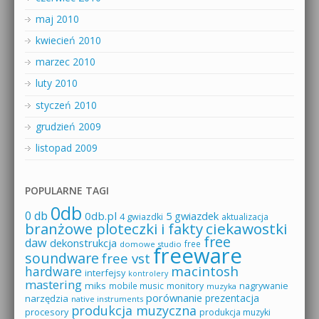
maj 2010
kwiecień 2010
marzec 2010
luty 2010
styczeń 2010
grudzień 2009
listopad 2009
POPULARNE TAGI
0db
0 db
0db.pl
5 gwiazdek
4 gwiazdki
aktualizacja
branżowe ploteczki i fakty
ciekawostki
free
daw
dekonstrukcja
free
domowe studio
freeware
soundware
free vst
macintosh
hardware
interfejsy
kontrolery
mastering
miks
mobile music
monitory
nagrywanie
muzyka
porównanie
prezentacja
narzędzia
native instruments
produkcja muzyczna
procesory
produkcja muzyki