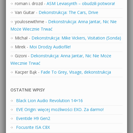
roman i. drozd
-
ASM Leviasynth – obudzili potwora!
Van Guitar
-
Dekonstrukcja: The Cars, Drive
youlosewithme
-
Dekonstrukcja: Anna Jantar, Nic Nie
Może Wiecznie Trwać
Michał
-
Dekonstrukcja: Mike Vickers, Visitation (Sonda)
Mirek
-
Moi Drodzy Audiofile!
Gizoni
-
Dekonstrukcja: Anna Jantar, Nic Nie Może
Wiecznie Trwać
Kacper Bąk
-
Fade To Grey, Visage, dekonstrukcja
OSTATNIE WPISY
Black Lion Audio Revolution 14×16
EVE Origin: więcej możliwości EXO. Za darmo!
Eventide H9 Gen2
Focusrite ISA C8X