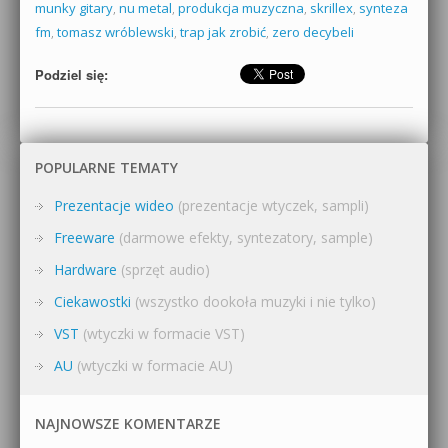
munky gitary
,
nu metal
,
produkcja muzyczna
,
skrillex
,
synteza
fm
,
tomasz wróblewski
,
trap jak zrobić
,
zero decybeli
Podziel się:
POPULARNE TEMATY
Prezentacje wideo
(prezentacje wtyczek, sampli)
Freeware
(darmowe efekty, syntezatory, sample)
Hardware
(sprzęt audio)
Ciekawostki
(wszystko dookoła muzyki i nie tylko)
VST
(wtyczki w formacie VST)
AU
(wtyczki w formacie AU)
NAJNOWSZE KOMENTARZE