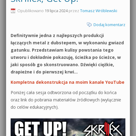
0dB.pl - informacje
Opublikowano
19 lipca 2024
przez
Tomasz Wróblewski
Produkcja muzyczna od podstaw
Newsletter
Dodaj komentarz
Sylenth1 od podstaw
Definitywnie jedna z najlepszych produkcji
Materiały dla mediów
Sound Forge od podstaw
łączących metal z dubstepem, w wykonaniu gwiazd
Archiwum aktualności
gatunku. Przedstawiam kulisy powstania tego
Dubstep z syntezatorem Massive
utworu i dokładnie pokazuję, ścieżka po ścieżce, w
Polityka prywatności
jaki sposób go skonstruowano. Dźwięki ciężkie,
Kontakt 5 Kompendium
drapieżne i do pierwszej krwi…
Regulamin
Pakiety
Kompletna dekonstrukcja na moim kanale YouTube
Działanie sklepu internetowego
Poniżej cała sesja odtworzona od początku do końca
oraz link do pobrania materiałów źródłowych (wyłącznie
Wyszukiwanie
do celów edukacyjnych).