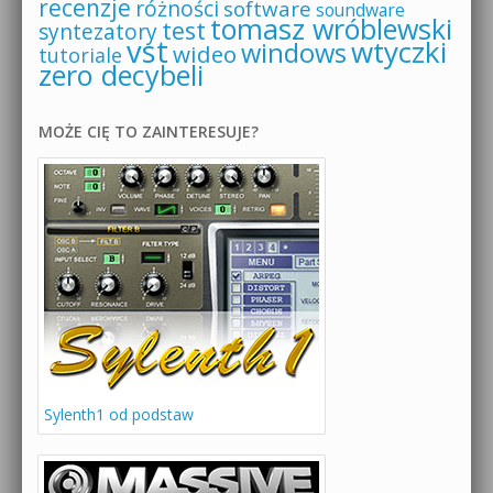
recenzje
różności
software
soundware
tomasz wróblewski
test
syntezatory
vst
wtyczki
windows
wideo
tutoriale
zero decybeli
MOŻE CIĘ TO ZAINTERESUJE?
Sylenth1 od podstaw