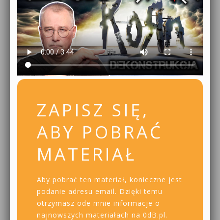
ZAPISZ SIĘ,
ABY POBRAĆ
MATERIAŁ
Aby pobrać ten materiał, konieczne jest
podanie adresu email. Dzięki temu
otrzymasz ode mnie informacje o
najnowszych materiałach na 0dB.pl.