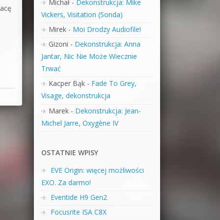
Michał
-
Dekonstrukcja: Mike
racę
Vickers, Visitation (Sonda)
Mirek
-
Moi Drodzy Audiofile!
Gizoni
-
Dekonstrukcja: Anna
Jantar, Nic Nie Może Wiecznie
Trwać
Kacper Bąk
-
Fade To Grey,
Visage, dekonstrukcja
Marek
-
Dekonstrukcja: Jean-
Michel Jarre, Oxygène IV
OSTATNIE WPISY
EVE Origin: więcej możliwości
EXO. Za darmo!
Eventide H9 Gen2
Focusrite ISA C8X