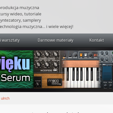
produkcja muzyczna
kursy wideo, tutoriale
syntezatory, samplery
technologia muzyczna... i wiele więcej!
i warsztaty
Darmowe materiały
Kontakt
wszystkie kursy i warsztaty
 dźwięku 🔥
ja muzyczna w praktyce
tudio od podstaw
ja muzyczna od podstaw
 ulrich
1 od podstaw