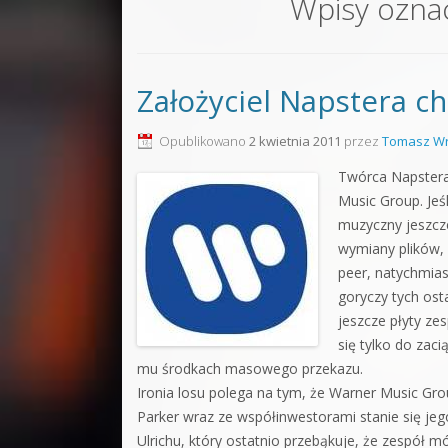
Wpisy ozna
Sound F
Dubstep
Założyciel Napstera c
Kontakt
Pakiety
Opublikowano
2 kwietnia 2011
przez
Tomasz Wr
Twórca Napster
Music Group. Jeśl
muzyczny jeszcze
wymiany plików,
peer, natychmias
goryczy tych ost
jeszcze płyty zes
się tylko do zac
mu środkach masowego przekazu.
Ironia losu polega na tym, że Warner Music Group
Parker wraz ze współinwestorami stanie się jeg
Ulrichu, który ostatnio przebąkuje, że zespół m