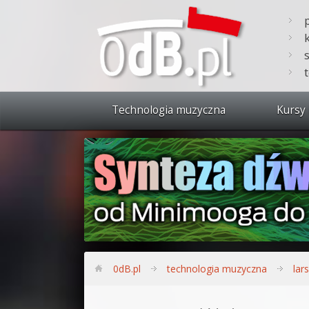
Technologia muzyczna
Kursy 
Zobacz 
Synteza
Produkc
Bitwig S
Produkc
0dB.pl
technologia muzyczna
lars
Sylenth