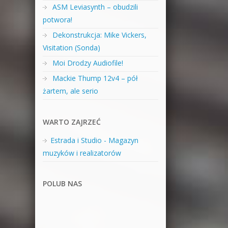
ASM Leviasynth – obudzili
potwora!
Dekonstrukcja: Mike Vickers,
Visitation (Sonda)
Moi Drodzy Audiofile!
Mackie Thump 12v4 – pół
żartem, ale serio
WARTO ZAJRZEĆ
Estrada i Studio - Magazyn
muzyków i realizatorów
POLUB NAS