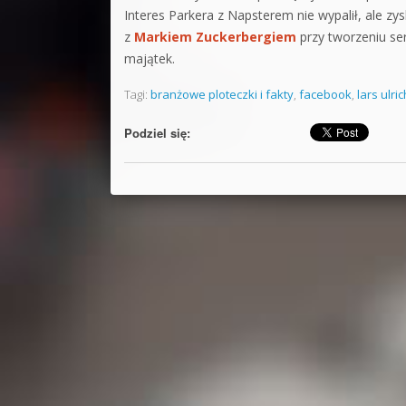
Interes Parkera z Napsterem nie wypalił, ale 
z
Markiem Zuckerbergiem
przy tworzeniu s
majątek.
Tagi:
branżowe ploteczki i fakty
,
facebook
,
lars ulric
Podziel się: