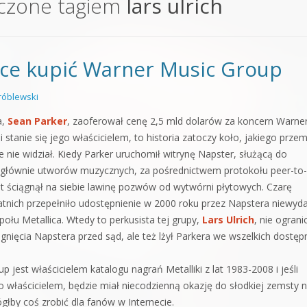
czone tagiem
lars ulrich
orge od podstaw
 z syntezatorem Massive
hce kupić Warner Music Group
 5 Kompendium
óblewski
a,
Sean Parker
, zaoferował cenę 2,5 mld dolarów za koncern Warne
i stanie się jego właścicielem, to historia zatoczy koło, jakiego przem
 nie widział. Kiedy Parker uruchomił witrynę Napster, służącą do
 głównie utworów muzycznych, za pośrednictwem protokołu peer-to-
t ściągnął na siebie lawinę pozwów od wytwórni płytowych. Czarę
atnich przepełniło udostępnienie w 2000 roku przez Napstera niewyd
połu Metallica. Wtedy to perkusista tej grupy,
Lars Ulrich
, nie ograni
iągnięcia Napstera przed sąd, ale też lżył Parkera we wszelkich dostę
 jest właścicielem katalogu nagrań Metalliki z lat 1983-2008 i jeśli
o właścicielem, będzie miał niecodzienną okazję do słodkiej zemsty 
ógłby coś zrobić dla fanów w Internecie.