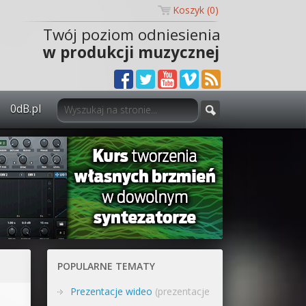
Koszyk (
0
)
Twój poziom odniesienia
w produkcji muzycznej
0dB.pl
0dB.pl - informacje
Newsletter
Materiały dla mediów
Archiwum aktualności
Polityka prywatności
POPULARNE TEMATY
Regulamin
Prezentacje wideo
(prezentacje