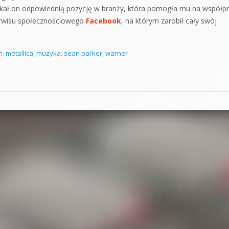
zyskał on odpowiednią pozycję w branży, która pomogła mu na współp
erwisu społecznościowego
Facebook
, na którym zarobił cały swój
h
,
metallica
,
muzyka
,
sean parker
,
warner