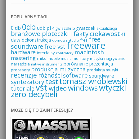
POPULARNE TAGI
0db
0 db
0db.pl
5 gwiazdek
4 gwiazdki
aktualizacja
branżowe ploteczki i fakty
ciekawostki
free
daw
dekonstrukcja
free
domowe studio
freeware
soundware
free vst
macintosh
hardware
interfejsy
kontrolery
mastering
miks
mobile music
monitory
nagrywanie
muzyka
porównanie
prezentacja
narzędzia
native instruments
produkcja muzyczna
procesory
produkcja muzyki
recenzje
różności
software
soundware
tomasz wróblewski
test
syntezatory
vst
wtyczki
windows
wideo
tutoriale
zero decybeli
MOŻE CIĘ TO ZAINTERESUJE?