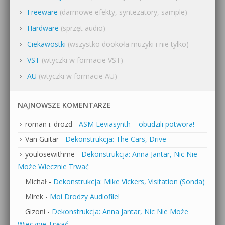
Freeware
(darmowe efekty, syntezatory, sample)
Hardware
(sprzęt audio)
Ciekawostki
(wszystko dookoła muzyki i nie tylko)
VST
(wtyczki w formacie VST)
AU
(wtyczki w formacie AU)
NAJNOWSZE KOMENTARZE
roman i. drozd
-
ASM Leviasynth – obudzili potwora!
Van Guitar
-
Dekonstrukcja: The Cars, Drive
youlosewithme
-
Dekonstrukcja: Anna Jantar, Nic Nie
Może Wiecznie Trwać
Michał
-
Dekonstrukcja: Mike Vickers, Visitation (Sonda)
Mirek
-
Moi Drodzy Audiofile!
Gizoni
-
Dekonstrukcja: Anna Jantar, Nic Nie Może
Wiecznie Trwać