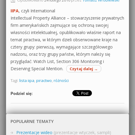
0dB.pl - informacje
IIPA
, czyli International
Produkcja muzyczna od podstaw
Intellectual Property Alliance – stowarzyszenie prywatnych
Newsletter
firm amerykańskich zajmujące się ochroną swojej
Sylenth1 od podstaw
własności intelektualnej, opublikowało właśnie raport na
Materiały dla mediów
temat piractwa, w którym dzieli obserwowane kraje na
Sound Forge od podstaw
cztery grupy: pierwszą, wymagające szczegółowego
Archiwum aktualności
Dubstep z syntezatorem Massive
nadzoru, oraz trzy grupy państw, którym należy się
przyglądać: Watch List, Section 306 Monitoring i
Polityka prywatności
Kontakt 5 Kompendium
Deserving Special Mention.
Czytaj dalej
→
Regulamin
Tagi:
lista iipa
,
piractwo
,
różności
Pakiety
Działanie sklepu internetowego
Podziel się:
Wyszukiwanie
POPULARNE TEMATY
Prezentacje wideo
(prezentacje wtyczek, sampli)