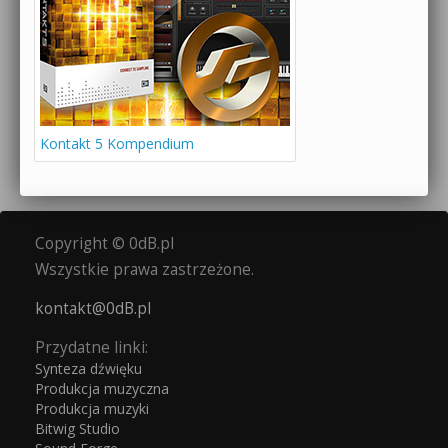
Kontakt 5 Kompendium
Copyright © 0dB.pl
Wszystkie prawa zastrzeżone.
kontakt@0dB.pl
Przydatne linki:
Synteza dźwięku
Produkcja muzyczna
Produkcja muzyki
Bitwig Studio