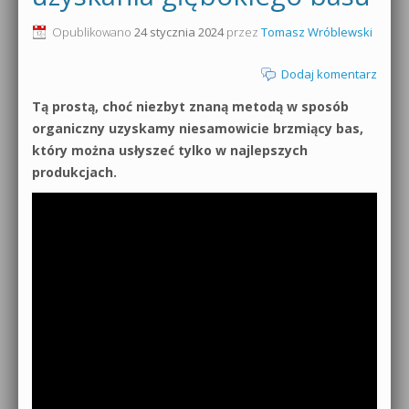
0dB.pl - informacje
Opublikowano
24 stycznia 2024
przez
Tomasz Wróblewski
Produkcja muzyczna od podstaw
Newsletter
Dodaj komentarz
Sylenth1 od podstaw
Tą prostą, choć niezbyt znaną metodą w sposób
Materiały dla mediów
Sound Forge od podstaw
organiczny uzyskamy niesamowicie brzmiący bas,
Archiwum aktualności
który można usłyszeć tylko w najlepszych
Dubstep z syntezatorem Massive
produkcjach.
Polityka prywatności
Kontakt 5 Kompendium
Regulamin
Pakiety
Działanie sklepu internetowego
Wyszukiwanie