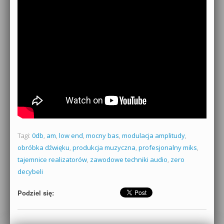
Tagi:
0db
,
am
,
low end
,
mocny bas
,
modulacja amplitudy
,
obróbka dźwięku
,
produkcja muzyczna
,
profesjonalny miks
,
tajemnice realizatorów
,
zawodowe techniki audio
,
zero
decybeli
Podziel się: