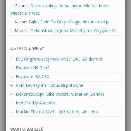
Gizoni
-
Dekonstrukcja: Anna Jantar, Nic Nie Może
Wiecznie Trwać
Kacper Bąk
-
Fade To Grey, Visage, dekonstrukcja
Marek
-
Dekonstrukcja: Jean-Michel Jarre, Oxygène IV
OSTATNIE WPISY
EVE Origin: więcej możliwości EXO. Za darmo!
Eventide H9 Gen2
Focusrite ISA C8X
ASM Leviasynth – obudzili potwora!
Dekonstrukcja: Mike Vickers, Visitation (Sonda)
Moi Drodzy Audiofile!
Mackie Thump 12v4 – pół żartem, ale serio
WARTO ZAJRZEĆ