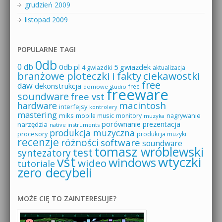
grudzień 2009
listopad 2009
POPULARNE TAGI
0db
0 db
0db.pl
5 gwiazdek
4 gwiazdki
aktualizacja
branżowe ploteczki i fakty
ciekawostki
free
daw
dekonstrukcja
free
domowe studio
freeware
soundware
free vst
macintosh
hardware
interfejsy
kontrolery
mastering
miks
mobile music
monitory
nagrywanie
muzyka
porównanie
prezentacja
narzędzia
native instruments
produkcja muzyczna
procesory
produkcja muzyki
recenzje
różności
software
soundware
tomasz wróblewski
test
syntezatory
vst
wtyczki
windows
wideo
tutoriale
zero decybeli
MOŻE CIĘ TO ZAINTERESUJE?