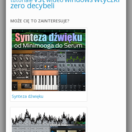
tutoriale
zero decybeli
MOŻE CIĘ TO ZAINTERESUJE?
Synteza dźwięku