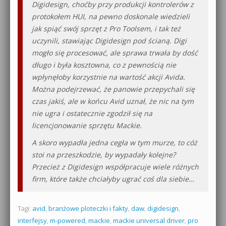
Digidesign, choćby przy produkcji kontrolerów z
protokołem HUI, na pewno doskonale wiedzieli
jak spiąć swój sprzęt z Pro Toolsem, i tak też
uczynili, stawiając Digidesign pod ścianą. Digi
mogło się procesować, ale sprawa trwała by dość
długo i była kosztowna, co z pewnością nie
wpłynęłoby korzystnie na wartość akcji Avida.
Można podejrzewać, że panowie przepychali się
czas jakiś, ale w końcu Avid uznał, że nic na tym
nie ugra i ostatecznie zgodził się na
licencjonowanie sprzętu Mackie.
A skoro wypadła jedna cegła w tym murze, to cóż
stoi na przeszkodzie, by wypadały kolejne?
Przecież z Digidesign współpracuje wiele różnych
firm, które także chciałyby ugrać coś dla siebie…
Tagi:
avid
,
branżowe ploteczki i fakty
,
daw
,
digidesign
,
interfejsy
,
m-powered
,
mackie
,
mackie universal driver
,
pro