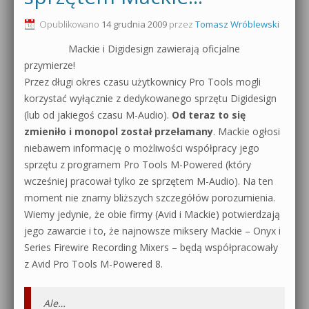
0dB.pl - informacje
Opublikowano
14 grudnia 2009
przez
Tomasz Wróblewski
Produkcja muzyczna od podstaw
Mackie i Digidesign zawierają oficjalne
Newsletter
Sylenth1 od podstaw
przymierze!
Przez długi okres czasu użytkownicy Pro Tools mogli
Materiały dla mediów
Sound Forge od podstaw
korzystać wyłącznie z dedykowanego sprzętu Digidesign
Archiwum aktualności
(lub od jakiegoś czasu M-Audio).
Od teraz to się
Dubstep z syntezatorem Massive
zmieniło i monopol został przełamany
. Mackie ogłosi
Polityka prywatności
niebawem informację o możliwości współpracy jego
Kontakt 5 Kompendium
sprzętu z programem Pro Tools M-Powered (który
Regulamin
wcześniej pracował tylko ze sprzętem M-Audio). Na ten
Pakiety
moment nie znamy bliższych szczegółów porozumienia.
Działanie sklepu internetowego
Wiemy jedynie, że obie firmy (Avid i Mackie) potwierdzają
jego zawarcie i to, że najnowsze miksery Mackie – Onyx i
Wyszukiwanie
Series Firewire Recording Mixers – będą współpracowały
z Avid Pro Tools M-Powered 8.
Ale…