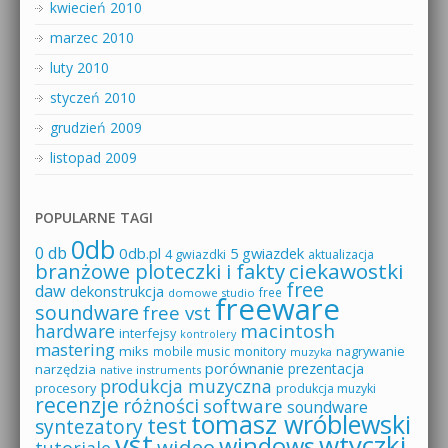
kwiecień 2010
marzec 2010
luty 2010
styczeń 2010
grudzień 2009
listopad 2009
POPULARNE TAGI
0db
0 db
0db.pl
5 gwiazdek
4 gwiazdki
aktualizacja
branżowe ploteczki i fakty
ciekawostki
free
daw
dekonstrukcja
free
domowe studio
freeware
soundware
free vst
macintosh
hardware
interfejsy
kontrolery
mastering
miks
mobile music
monitory
nagrywanie
muzyka
porównanie
prezentacja
narzędzia
native instruments
produkcja muzyczna
procesory
produkcja muzyki
recenzje
różności
software
soundware
tomasz wróblewski
test
syntezatory
vst
wtyczki
windows
wideo