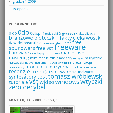
grudzień 2009
listopad 2009
POPULARNE TAGI
0db
0 db
0db.pl
5 gwiazdek
4 gwiazdki
aktualizacja
branżowe ploteczki i fakty
ciekawostki
free
daw
dekonstrukcja
free
domowe studio
freeware
soundware
free vst
macintosh
hardware
interfejsy
kontrolery
mastering
miks
mobile music
monitory
nagrywanie
muzyka
porównanie
prezentacja
narzędzia
native instruments
produkcja muzyczna
procesory
produkcja muzyki
recenzje
różności
software
soundware
tomasz wróblewski
test
syntezatory
vst
wtyczki
windows
wideo
tutoriale
zero decybeli
MOŻE CIĘ TO ZAINTERESUJE?