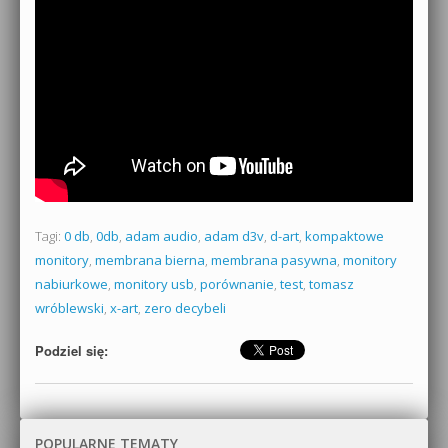
Tagi:
0 db
,
0db
,
adam audio
,
adam d3v
,
d-art
,
kompaktowe
monitory
,
membrana bierna
,
membrana pasywna
,
monitory
nabiurkowe
,
monitory usb
,
porównanie
,
test
,
tomasz
wróblewski
,
x-art
,
zero decybeli
Podziel się:
POPULARNE TEMATY