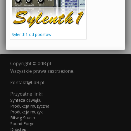
Sylenth1 od podstaw
Copyright © 0dB.pl
Wszystkie prawa zastrzeżone.
kontakt@0dB.pl
Przydatne linki:
Synteza dźwięku
Produkcja muzyczna
Produkcja muzyki
Bitwig Studio
Sound Forge
Dubstep