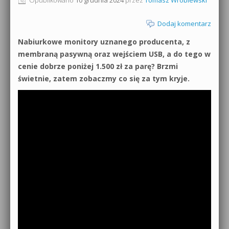
0dB.pl - informacje
Produkcja muzyczna od podstaw
Dodaj komentarz
Newsletter
Nabiurkowe monitory uznanego producenta, z
Sylenth1 od podstaw
membraną pasywną oraz wejściem USB, a do tego w
Materiały dla mediów
cenie dobrze poniżej 1.500 zł za parę? Brzmi
Sound Forge od podstaw
świetnie, zatem zobaczmy co się za tym kryje.
Archiwum aktualności
Dubstep z syntezatorem Massive
Polityka prywatności
Kontakt 5 Kompendium
Regulamin
Pakiety
Działanie sklepu internetowego
Wyszukiwanie