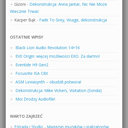
Gizoni
-
Dekonstrukcja: Anna Jantar, Nic Nie Może
Wiecznie Trwać
Kacper Bąk
-
Fade To Grey, Visage, dekonstrukcja
OSTATNIE WPISY
Black Lion Audio Revolution 14×16
EVE Origin: więcej możliwości EXO. Za darmo!
Eventide H9 Gen2
Focusrite ISA C8X
ASM Leviasynth – obudzili potwora!
Dekonstrukcja: Mike Vickers, Visitation (Sonda)
Moi Drodzy Audiofile!
WARTO ZAJRZEĆ
Estrada i Studio - Magazyn muzyków i realizatorów