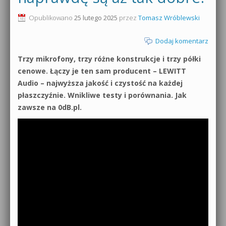
0dB.pl - informacje
Opublikowano
25 lutego 2025
przez
Tomasz Wróblewski
Produkcja muzyczna od podstaw
Newsletter
Dodaj komentarz
Sylenth1 od podstaw
Trzy mikrofony, trzy różne konstrukcje i trzy półki
Materiały dla mediów
Sound Forge od podstaw
cenowe. Łączy je ten sam producent – LEWITT
Archiwum aktualności
Audio – najwyższa jakość i czystość na każdej
Dubstep z syntezatorem Massive
płaszczyźnie. Wnikliwe testy i porównania. Jak
Polityka prywatności
zawsze na 0dB.pl.
Kontakt 5 Kompendium
Regulamin
Pakiety
Działanie sklepu internetowego
Wyszukiwanie