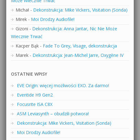
Może Wiecznie Trwać
Michał
-
Dekonstrukcja: Mike Vickers, Visitation (Sonda)
Mirek
-
Moi Drodzy Audiofile!
Gizoni
-
Dekonstrukcja: Anna Jantar, Nic Nie Może
Wiecznie Trwać
Kacper Bąk
-
Fade To Grey, Visage, dekonstrukcja
Marek
-
Dekonstrukcja: Jean-Michel Jarre, Oxygène IV
OSTATNIE WPISY
EVE Origin: więcej możliwości EXO. Za darmo!
Eventide H9 Gen2
Focusrite ISA C8X
ASM Leviasynth – obudzili potwora!
Dekonstrukcja: Mike Vickers, Visitation (Sonda)
Moi Drodzy Audiofile!