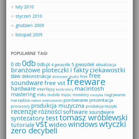
luty 2010
styczeń 2010
grudzień 2009
listopad 2009
POPULARNE TAGI
0db
0 db
0db.pl
5 gwiazdek
4 gwiazdki
aktualizacja
branżowe ploteczki i fakty
ciekawostki
free
daw
dekonstrukcja
free
domowe studio
freeware
soundware
free vst
macintosh
hardware
interfejsy
kontrolery
mastering
miks
mobile music
monitory
nagrywanie
muzyka
porównanie
prezentacja
narzędzia
native instruments
produkcja muzyczna
procesory
produkcja muzyki
recenzje
różności
software
soundware
tomasz wróblewski
test
syntezatory
vst
wtyczki
windows
wideo
tutoriale
zero decybeli