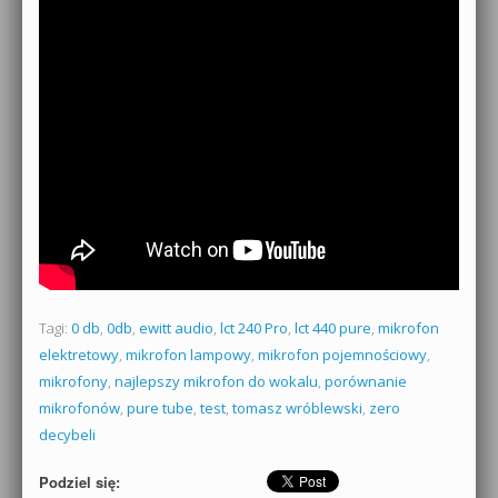
Tagi:
0 db
,
0db
,
ewitt audio
,
lct 240 Pro
,
lct 440 pure
,
mikrofon
elektretowy
,
mikrofon lampowy
,
mikrofon pojemnościowy
,
mikrofony
,
najlepszy mikrofon do wokalu
,
porównanie
mikrofonów
,
pure tube
,
test
,
tomasz wróblewski
,
zero
decybeli
Podziel się: