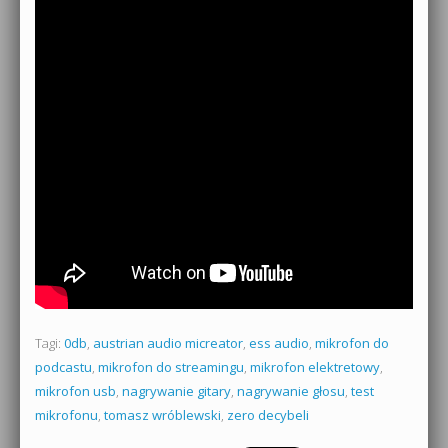
Tagi:
0db
,
austrian audio micreator
,
ess audio
,
mikrofon do
podcastu
,
mikrofon do streamingu
,
mikrofon elektretowy
,
mikrofon usb
,
nagrywanie gitary
,
nagrywanie głosu
,
test
mikrofonu
,
tomasz wróblewski
,
zero decybeli