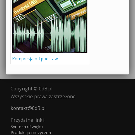
Kompresja od podstaw
Copyright © 0dB.pl
Wszystkie prawa zastrzeżone.
kontakt@0dB.pl
Przydatne linki:
Synteza dźwięku
Produkcja muzyczna