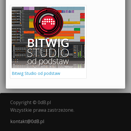
Bitwig Studio od podstaw
Copyright © 0dB.pl
Wszystkie prawa zastrzeżone.
kontakt@0dB.pl