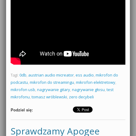
Tagi:
0db
,
austrian audio micreator
,
ess audio
,
mikrofon do
podcastu
,
mikrofon do streamingu
,
mikrofon elektretowy
,
mikrofon usb
,
nagrywanie gitary
,
nagrywanie głosu
,
test
mikrofonu
,
tomasz wróblewski
,
zero decybeli
Podziel się:
Sprawdzamy Apogee