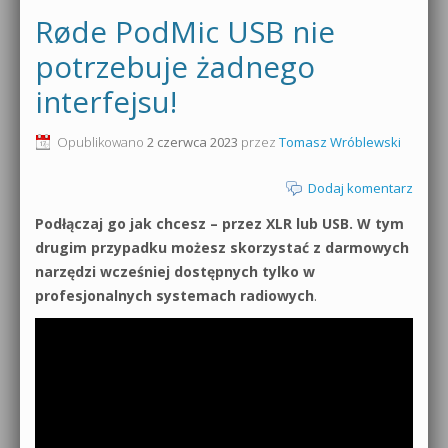
Røde PodMic USB nie
potrzebuje żadnego
interfejsu!
Opublikowano
2 czerwca 2023
przez
Tomasz Wróblewski
Dodaj komentarz
Podłączaj go jak chcesz – przez XLR lub USB. W tym
drugim przypadku możesz skorzystać z darmowych
narzędzi wcześniej dostępnych tylko w
profesjonalnych systemach radiowych
.