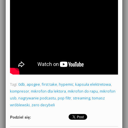
Tagi:
0db
,
apogee
,
first take
,
hypemic
,
kapsuła elektretowa
,
kompresor
,
mikrofon dla lektora
,
mikrofon do rapu
,
mikrofon
usb
,
nagrywanie podcastu
,
pop filtr
,
streaming
,
tomasz
wróblewski
,
zero decybeli
Podziel się: