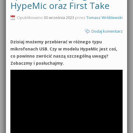
HypeMic oraz First Take
Opublikowano
30 września 2023
przez
Tomasz Wróblewski
Dodaj komentarz
Dzisiaj możemy przebierać w różnego typu
mikrofonach USB. Czy w modelu HypeMic jest coś,
co powinno zwrócić naszą szczególną uwagę?
Zobaczmy i posłuchajmy.