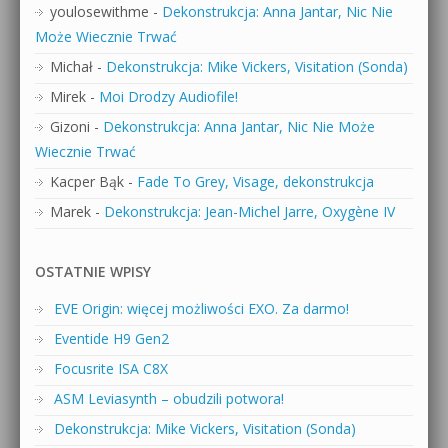
youlosewithme
-
Dekonstrukcja: Anna Jantar, Nic Nie
Może Wiecznie Trwać
Michał
-
Dekonstrukcja: Mike Vickers, Visitation (Sonda)
Mirek
-
Moi Drodzy Audiofile!
Gizoni
-
Dekonstrukcja: Anna Jantar, Nic Nie Może
Wiecznie Trwać
Kacper Bąk
-
Fade To Grey, Visage, dekonstrukcja
Marek
-
Dekonstrukcja: Jean-Michel Jarre, Oxygène IV
OSTATNIE WPISY
EVE Origin: więcej możliwości EXO. Za darmo!
Eventide H9 Gen2
Focusrite ISA C8X
ASM Leviasynth – obudzili potwora!
Dekonstrukcja: Mike Vickers, Visitation (Sonda)