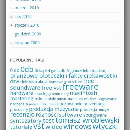
marzec 2010
luty 2010
styczeń 2010
grudzień 2009
listopad 2009
POPULARNE TAGI
0db
0 db
0db.pl
5 gwiazdek
4 gwiazdki
aktualizacja
branżowe ploteczki i fakty
ciekawostki
free
daw
dekonstrukcja
free
domowe studio
freeware
soundware
free vst
macintosh
hardware
interfejsy
kontrolery
mastering
miks
mobile music
monitory
nagrywanie
muzyka
porównanie
prezentacja
narzędzia
native instruments
produkcja muzyczna
procesory
produkcja muzyki
recenzje
różności
software
soundware
tomasz wróblewski
test
syntezatory
vst
wtyczki
windows
wideo
tutoriale