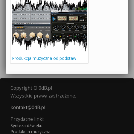
Produkcja muzyczna od podstaw
Copyright © 0dB.pl
Wszystkie prawa zastrzeżone.
kontakt@0dB.pl
Przydatne linki:
Synteza dźwięku
Produkcja muzyczna