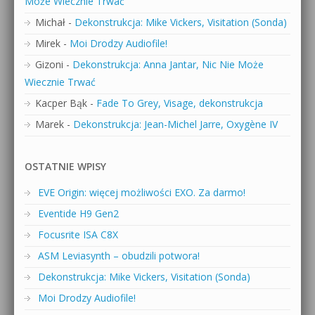
Może Wiecznie Trwać
Michał
-
Dekonstrukcja: Mike Vickers, Visitation (Sonda)
Mirek
-
Moi Drodzy Audiofile!
Gizoni
-
Dekonstrukcja: Anna Jantar, Nic Nie Może
Wiecznie Trwać
Kacper Bąk
-
Fade To Grey, Visage, dekonstrukcja
Marek
-
Dekonstrukcja: Jean-Michel Jarre, Oxygène IV
OSTATNIE WPISY
EVE Origin: więcej możliwości EXO. Za darmo!
Eventide H9 Gen2
Focusrite ISA C8X
ASM Leviasynth – obudzili potwora!
Dekonstrukcja: Mike Vickers, Visitation (Sonda)
Moi Drodzy Audiofile!