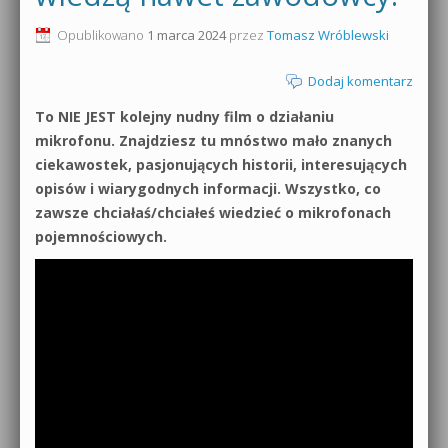
0dB.pl - informacje
Opublikowano
1 marca 2024
przez
Tomasz Wróblewski
Produkcja muzyczna od podstaw
Newsletter
Dodaj komentarz
Sylenth1 od podstaw
To NIE JEST kolejny nudny film o działaniu
Materiały dla mediów
Sound Forge od podstaw
mikrofonu. Znajdziesz tu mnóstwo mało znanych
Archiwum aktualności
ciekawostek, pasjonujących historii, interesujących
Dubstep z syntezatorem Massive
opisów i wiarygodnych informacji. Wszystko, co
Polityka prywatności
zawsze chciałaś/chciałeś wiedzieć o mikrofonach
Kontakt 5 Kompendium
pojemnościowych.
Regulamin
Pakiety
Działanie sklepu internetowego
Wyszukiwanie