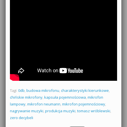
Tagi:
0db
,
budowa mikrofonu
,
charakterystyki kierunkowe
,
chińskie mikrofony
,
kapsuła pojemnościowa
,
mikrofon
lampowy
,
mikrofon neumann
,
mikrofon pojemnościowy
,
nagrywanie muzyki
,
produkcja muzyki
,
tomasz wróblewski
,
zero decybeli