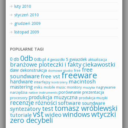
luty 2010
styczeń 2010
grudzień 2009
listopad 2009
POPULARNE TAGI
0db
0 db
0db.pl
5 gwiazdek
4 gwiazdki
aktualizacja
branżowe ploteczki i fakty
ciekawostki
free
daw
dekonstrukcja
free
domowe studio
freeware
soundware
free vst
macintosh
hardware
interfejsy
kontrolery
mastering
miks
mobile music
monitory
nagrywanie
muzyka
porównanie
prezentacja
narzędzia
native instruments
produkcja muzyczna
procesory
produkcja muzyki
recenzje
różności
software
soundware
tomasz wróblewski
test
syntezatory
vst
wtyczki
windows
wideo
tutoriale
zero decybeli