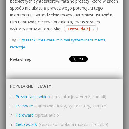
bezpłatnych syntezatorów: fatalne presety, które w żaden
sposób nie ukazują prawdziwego potencjału tego
instrumentu. Samodzielnie można natomiast ustawić na
nim naprawdę ciekawe brzmienia, zwłaszcza jeśli
wykorzystamy automatykę.
Czytaj dalej
→
Tagi:
3 gwiazdki
,
freeware
,
minimal system instruments
,
recenzje
Podziel się:
POPULARNE TEMATY
Prezentacje wideo
(prezentacje wtyczek, sampli)
Freeware
(darmowe efekty, syntezatory, sample)
Hardware
(sprzęt audio)
Ciekawostki
(wszystko dookoła muzyki i nie tylko)