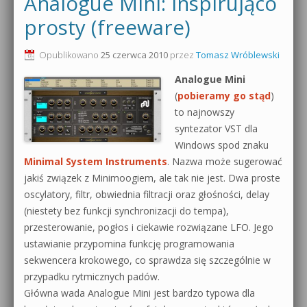
Analogue Mini: inspirująco
0dB.pl - informacje
prosty (freeware)
Produkcja muzyczna od podstaw
Newsletter
Opublikowano
25 czerwca 2010
przez
Tomasz Wróblewski
Sylenth1 od podstaw
Analogue Mini
Materiały dla mediów
Sound Forge od podstaw
(
pobieramy go stąd
)
to najnowszy
Archiwum aktualności
Dubstep z syntezatorem Massive
syntezator VST dla
Polityka prywatności
Windows spod znaku
Kontakt 5 Kompendium
Minimal System Instruments
. Nazwa może sugerować
Regulamin
jakiś związek z Minimoogiem, ale tak nie jest. Dwa proste
Pakiety
oscylatory, filtr, obwiednia filtracji oraz głośności, delay
Działanie sklepu internetowego
(niestety bez funkcji synchronizacji do tempa),
przesterowanie, pogłos i ciekawie rozwiązane LFO. Jego
Wyszukiwanie
ustawianie przypomina funkcję programowania
sekwencera krokowego, co sprawdza się szczególnie w
przypadku rytmicznych padów.
Główna wada Analogue Mini jest bardzo typowa dla