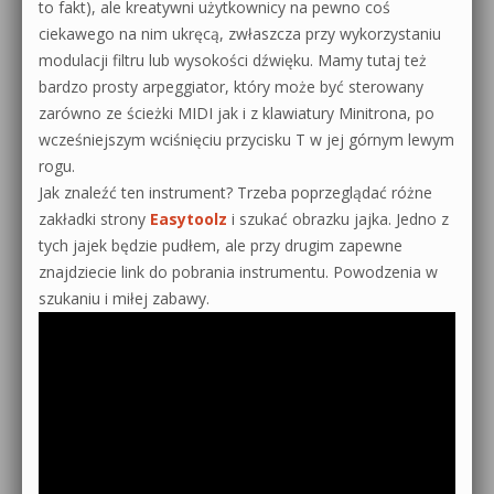
to fakt), ale kreatywni użytkownicy na pewno coś
ciekawego na nim ukręcą, zwłaszcza przy wykorzystaniu
modulacji filtru lub wysokości dźwięku. Mamy tutaj też
bardzo prosty arpeggiator, który może być sterowany
zarówno ze ścieżki MIDI jak i z klawiatury Minitrona, po
wcześniejszym wciśnięciu przycisku T w jej górnym lewym
rogu.
Jak znaleźć ten instrument? Trzeba poprzeglądać różne
zakładki strony
Easytoolz
i szukać obrazku jajka. Jedno z
tych jajek będzie pudłem, ale przy drugim zapewne
znajdziecie link do pobrania instrumentu. Powodzenia w
szukaniu i miłej zabawy.