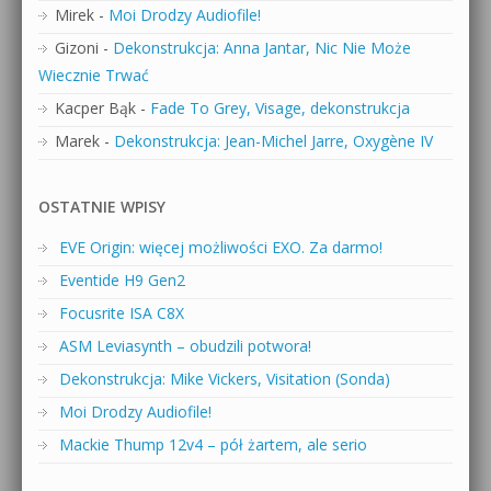
Mirek
-
Moi Drodzy Audiofile!
Gizoni
-
Dekonstrukcja: Anna Jantar, Nic Nie Może
Wiecznie Trwać
Kacper Bąk
-
Fade To Grey, Visage, dekonstrukcja
Marek
-
Dekonstrukcja: Jean-Michel Jarre, Oxygène IV
OSTATNIE WPISY
EVE Origin: więcej możliwości EXO. Za darmo!
Eventide H9 Gen2
Focusrite ISA C8X
ASM Leviasynth – obudzili potwora!
Dekonstrukcja: Mike Vickers, Visitation (Sonda)
Moi Drodzy Audiofile!
Mackie Thump 12v4 – pół żartem, ale serio