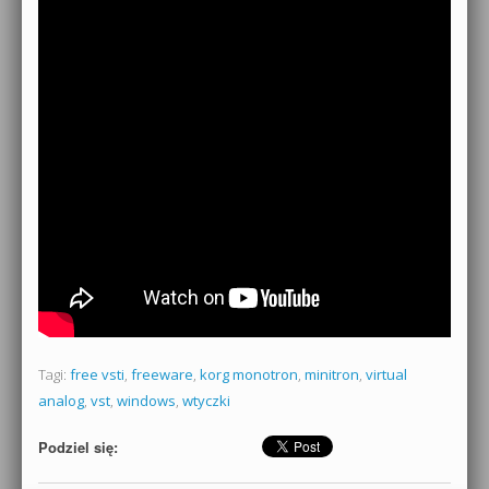
Tagi:
free vsti
,
freeware
,
korg monotron
,
minitron
,
virtual
analog
,
vst
,
windows
,
wtyczki
Podziel się: