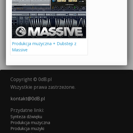
Produkcja muzyczna + Dubstep z
Massive
Copyright © 0dB.pl
Wszystkie prawa zastrzeżone.
kontakt@0dB.pl
Przydatne linki:
Synteza dźwięku
Produkcja muzyczna
Produkcja muzyki