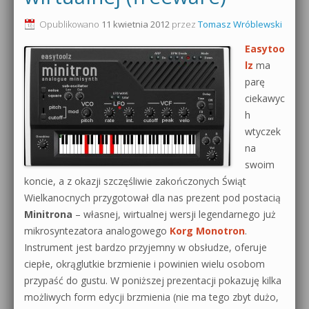
0dB.pl - informacje
Opublikowano
11 kwietnia 2012
przez
Tomasz Wróblewski
Produkcja muzyczna od podstaw
Easytoo
Newsletter
Sylenth1 od podstaw
lz
ma
parę
Materiały dla mediów
Sound Forge od podstaw
ciekawyc
Archiwum aktualności
h
Dubstep z syntezatorem Massive
wtyczek
Polityka prywatności
na
Kontakt 5 Kompendium
swoim
Regulamin
koncie, a z okazji szczęśliwie zakończonych Świąt
Pakiety
Wielkanocnych przygotował dla nas prezent pod postacią
Działanie sklepu internetowego
Minitrona
– własnej, wirtualnej wersji legendarnego już
mikrosyntezatora analogowego
Korg Monotron
.
Wyszukiwanie
Instrument jest bardzo przyjemny w obsłudze, oferuje
ciepłe, okrąglutkie brzmienie i powinien wielu osobom
przypaść do gustu. W poniższej prezentacji pokazuję kilka
możliwych form edycji brzmienia (nie ma tego zbyt dużo,