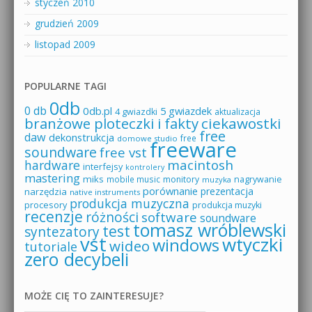
styczeń 2010
grudzień 2009
listopad 2009
POPULARNE TAGI
0db
0 db
0db.pl
5 gwiazdek
4 gwiazdki
aktualizacja
branżowe ploteczki i fakty
ciekawostki
free
daw
dekonstrukcja
free
domowe studio
freeware
soundware
free vst
macintosh
hardware
interfejsy
kontrolery
mastering
miks
mobile music
monitory
nagrywanie
muzyka
porównanie
prezentacja
narzędzia
native instruments
produkcja muzyczna
procesory
produkcja muzyki
recenzje
różności
software
soundware
tomasz wróblewski
test
syntezatory
vst
wtyczki
windows
wideo
tutoriale
zero decybeli
MOŻE CIĘ TO ZAINTERESUJE?