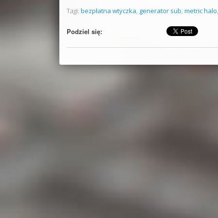
Tagi:
bezpłatna wtyczka
,
generator sub
,
metric halo
Podziel się: