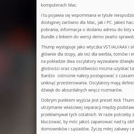
komputerach Mac.
I tu pojawia się wspomniana w tytule niespodz
dostępnej zarówno dla Mac, jak i PC. Jakieś hac
pobrania, informacja o dodaniu adresu do list
Bundle z linkiem do wersji demo (warto sprawdz
Thump występuje jako wtyczka VST/AU/AAX i s
głównie dla stopy, ale też dla werbla, tomów i
na pokładzie dwa oscylatory wyzwalane dźwięki
głośności oraz częstotliwości można uzyskać ta
Bardzo ostrożnie należy postępować z czasami o
uniknąć przesterowania. Oscylatory mają defin
dźwięk do absurdalnych wręcz rozmiarów.
Dobrym punktem wyjścia jest preset Kick Thump 
utrzymanie właściwej separacji między podstaw
przekłamywał tych ostatnich. W razie potrzeby
kluczować, by móc jakoś zapanować nad tą obfi
domowników i sąsiadów. Życzę miłej zabawy i