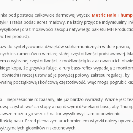
ianka pod postacią całkowicie darmowej wtyczki
Metric Halo Thump
zyki? Trzeba podać adres mailowy, na który przyjdzie indywidualny lin
y wysyłkowej oraz możliwości zakupu natywnego pakietu MH Producti
ić ten produkt).
łuży do syntetyzowania dźwięków subharmonicznych w dole pasma,
 innych instrumentów o w miarę stałej częstotliwości podstawowej. M
em o wybranej częstotliwości, z możliwością kształtowania ich obwie
kiego kopa, że grzywka faluje, a rury bass-reflex wypadają z monitor
bwiedni i raczej ustawiać je powyżej połowy zakresu regulacji, by
iowalną początkową i końcową częstotliwość, więc mogą pogrubić ka
– nieprzesadnie rozpasany, ale już bardzo wyrazisty. Ważne jest te
ową częstotliwością stopy a najniższymi dźwiękami basu, aby Thump
 zawsze można go wrzucić na tor wysyłkowy i tam odpowiednio
tością basu. Przed pierwszym uruchomieniem wtyczki należy uprzedz
 wytrzymałych głośników niskotonowych…