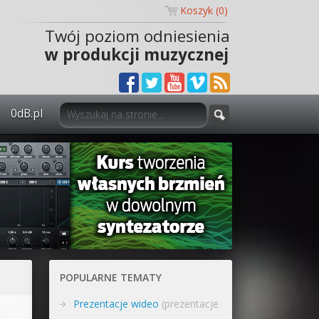
Koszyk (
0
)
Twój poziom odniesienia
w produkcji muzycznej
0dB.pl
0dB.pl - informacje
Newsletter
Materiały dla mediów
Archiwum aktualności
Polityka prywatności
POPULARNE TEMATY
Regulamin
Prezentacje wideo
(prezentacje