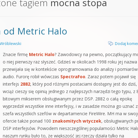
zone tagiem
mocna stopa
orge od podstaw
 z syntezatorem Massive
 od Metric Halo
 5 Kompendium
Wróblewski
Dodaj kome
Znacie firmę
Metric Halo
? Zawodowcy na pewno, początkujący m
o niej pierwszy raz słyszeć. Gdzieś w okolicach 1998 roku jej nazwa
przewijała się w kontekście oprogramowania do analizy i pomiarów
audio. Furorę robił wówczas
SpectraFoo
. Zaraz potem pojawił się
interfejs
2882
, który pod różnymi postaciami dostępny jest do dziś, 
wciąż cieszy się opinią jednego z najlepszych narzędzi tego typu, z 
bitowym mikserem obsługiwanym przez DSP. 2882 o całą epokę
wyprzedził wszystkie inne interfejsy, i w zasadzie można go uznać 
szefa wszystkich szefów w departamencie FireWire. MH ma w swoj
ofercie także ponad 100
znakomitych wtyczek
, obsługiwanych p
DSP interfejsów. Powodem nieszczególnej popularności Metric Hal
naszym rynku było to, że większość jej rzeczy działa tylko na