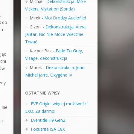
Michał
-
Dekonstrukcja: Mike
Vickers, Visitation (Sonda)
,
Mirek
-
Moi Drodzy Audiofile!
k do
Gizoni
-
Dekonstrukcja: Anna
on
Jantar, Nic Nie Może Wiecznie
Trwać
Kacper Bąk
-
Fade To Grey,
ając
Visage, dekonstrukcja
dni
Marek
-
Dekonstrukcja: Jean-
ów.
Michel Jarre, Oxygène IV
żdy
OSTATNIE WPISY
ż
EVE Origin: więcej możliwości
 nie
EXO. Za darmo!
Eventide H9 Gen2
ić
Focusrite ISA C8X