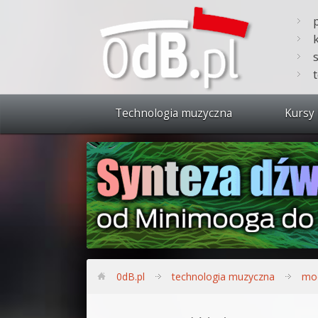
Technologia muzyczna
Kursy 
Zobacz 
Synteza
Produkc
Bitwig S
Produkc
0dB.pl
technologia muzyczna
mo
Sylenth