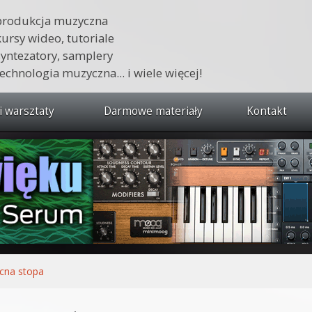
produkcja muzyczna
kursy wideo, tutoriale
syntezatory, samplery
technologia muzyczna... i wiele więcej!
i warsztaty
Darmowe materiały
Kontakt
wszystkie kursy i warsztaty
 dźwięku 🔥
ja muzyczna w praktyce
tudio od podstaw
ja muzyczna od podstaw
cna stopa
1 od podstaw