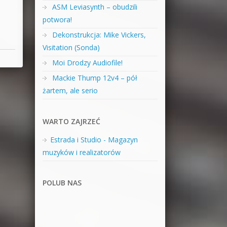
ASM Leviasynth – obudzili
potwora!
Dekonstrukcja: Mike Vickers,
Visitation (Sonda)
Moi Drodzy Audiofile!
Mackie Thump 12v4 – pół
żartem, ale serio
WARTO ZAJRZEĆ
Estrada i Studio - Magazyn
muzyków i realizatorów
POLUB NAS