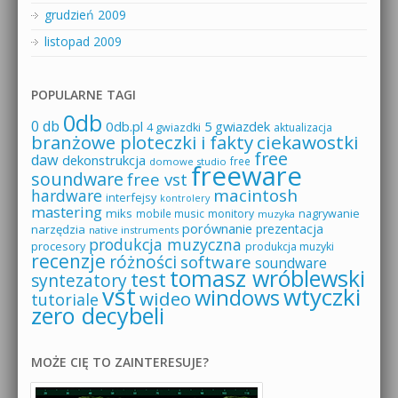
grudzień 2009
listopad 2009
POPULARNE TAGI
0db
0 db
0db.pl
5 gwiazdek
4 gwiazdki
aktualizacja
branżowe ploteczki i fakty
ciekawostki
free
daw
dekonstrukcja
free
domowe studio
freeware
soundware
free vst
macintosh
hardware
interfejsy
kontrolery
mastering
miks
mobile music
monitory
nagrywanie
muzyka
porównanie
prezentacja
narzędzia
native instruments
produkcja muzyczna
procesory
produkcja muzyki
recenzje
różności
software
soundware
tomasz wróblewski
test
syntezatory
vst
wtyczki
windows
wideo
tutoriale
zero decybeli
MOŻE CIĘ TO ZAINTERESUJE?