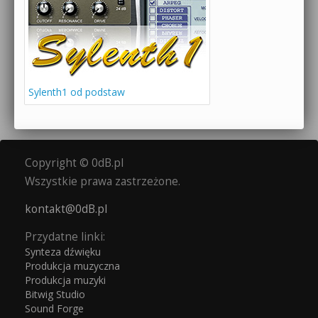
Sylenth1 od podstaw
Copyright © 0dB.pl
Wszystkie prawa zastrzeżone.
kontakt@0dB.pl
Przydatne linki:
Synteza dźwięku
Produkcja muzyczna
Produkcja muzyki
Bitwig Studio
Sound Forge