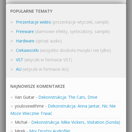
POPULARNE TEMATY
Prezentacje wideo
(prezentacje wtyczek, sampli)
Freeware
(darmowe efekty, syntezatory, sample)
Hardware
(sprzęt audio)
Ciekawostki
(wszystko dookoła muzyki i nie tylko)
VST
(wtyczki w formacie VST)
AU
(wtyczki w formacie AU)
NAJNOWSZE KOMENTARZE
Van Guitar
-
Dekonstrukcja: The Cars, Drive
youlosewithme
-
Dekonstrukcja: Anna Jantar, Nic Nie
Może Wiecznie Trwać
Michał
-
Dekonstrukcja: Mike Vickers, Visitation (Sonda)
Mirek
-
Moi Drodzy Audiofile!