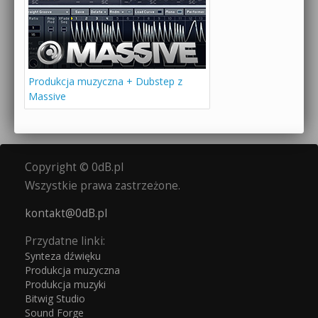
Produkcja muzyczna + Dubstep z
Massive
Copyright © 0dB.pl
Wszystkie prawa zastrzeżone.
kontakt@0dB.pl
Przydatne linki:
Synteza dźwięku
Produkcja muzyczna
Produkcja muzyki
Bitwig Studio
Sound Forge