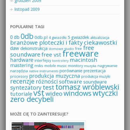
grudzień 2009
listopad 2009
POPULARNE TAGI
0db
0 db
0db.pl
5 gwiazdek
4 gwiazdki
aktualizacja
branżowe ploteczki i fakty
ciekawostki
free
daw
dekonstrukcja
free
domowe studio
freeware
soundware
free vst
macintosh
hardware
interfejsy
kontrolery
mastering
miks
mobile music
monitory
nagrywanie
muzyka
porównanie
prezentacja
narzędzia
native instruments
produkcja muzyczna
procesory
produkcja muzyki
recenzje
różności
software
soundware
tomasz wróblewski
test
syntezatory
vst
wtyczki
windows
wideo
tutoriale
zero decybeli
MOŻE CIĘ TO ZAINTERESUJE?