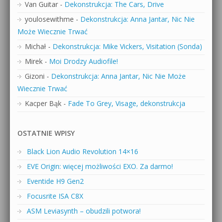
Van Guitar
-
Dekonstrukcja: The Cars, Drive
youlosewithme
-
Dekonstrukcja: Anna Jantar, Nic Nie
Może Wiecznie Trwać
Michał
-
Dekonstrukcja: Mike Vickers, Visitation (Sonda)
Mirek
-
Moi Drodzy Audiofile!
Gizoni
-
Dekonstrukcja: Anna Jantar, Nic Nie Może
Wiecznie Trwać
Kacper Bąk
-
Fade To Grey, Visage, dekonstrukcja
OSTATNIE WPISY
Black Lion Audio Revolution 14×16
EVE Origin: więcej możliwości EXO. Za darmo!
Eventide H9 Gen2
Focusrite ISA C8X
ASM Leviasynth – obudzili potwora!