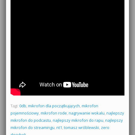
Tagi:
0db
,
mikrofon dla początkujących
,
mikrofon
pojemnościowy
,
mikrofon rode
,
nagrywanie wokalu
,
najlepszy
mikrofon do podcastu
,
najlepszy mikrofon do rapu
,
najlepszy
mikrofon do streamingu
,
nt1
,
tomasz wróblewski
,
zero
decybeli