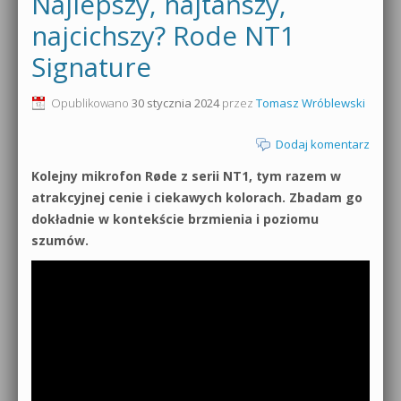
Najlepszy, najtańszy,
0dB.pl - informacje
najcichszy? Rode NT1
Produkcja muzyczna od podstaw
Signature
Newsletter
Sylenth1 od podstaw
Opublikowano
30 stycznia 2024
przez
Tomasz Wróblewski
Materiały dla mediów
Sound Forge od podstaw
Dodaj komentarz
Archiwum aktualności
Dubstep z syntezatorem Massive
Kolejny mikrofon Røde z serii NT1, tym razem w
Polityka prywatności
atrakcyjnej cenie i ciekawych kolorach. Zbadam go
Kontakt 5 Kompendium
dokładnie w kontekście brzmienia i poziomu
Regulamin
szumów.
Pakiety
Działanie sklepu internetowego
Wyszukiwanie