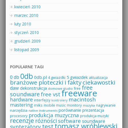
kwiecień 2010
marzec 2010
luty 2010
styczeń 2010
grudzień 2009
listopad 2009
POPULARNE TAGI
0db
0 db
0db.pl
5 gwiazdek
4 gwiazdki
aktualizacja
branżowe ploteczki i fakty
ciekawostki
free
daw
dekonstrukcja
free
domowe studio
freeware
soundware
free vst
macintosh
hardware
interfejsy
kontrolery
mastering
miks
mobile music
monitory
nagrywanie
muzyka
porównanie
prezentacja
narzędzia
native instruments
produkcja muzyczna
procesory
produkcja muzyki
recenzje
różności
software
soundware
tomasz wróblewski
test
syntezatory