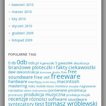
kwiecień 2010
marzec 2010
luty 2010
styczeń 2010
grudzień 2009
listopad 2009
POPULARNE TAGI
0db
0 db
0db.pl
5 gwiazdek
4 gwiazdki
aktualizacja
branżowe ploteczki i fakty
ciekawostki
free
daw
dekonstrukcja
free
domowe studio
freeware
soundware
free vst
macintosh
hardware
interfejsy
kontrolery
mastering
miks
mobile music
monitory
nagrywanie
muzyka
porównanie
prezentacja
narzędzia
native instruments
produkcja muzyczna
procesory
produkcja muzyki
recenzje
różności
software
soundware
tomasz wróblewski
test
syntezatory