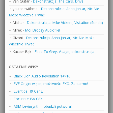
Van Guitar
-
Dekonstrukcja: The Cars, Drive
youlosewithme
-
Dekonstrukcja: Anna Jantar, Nic Nie
Może Wiecznie Trwać
Michał
-
Dekonstrukcja: Mike Vickers, Visitation (Sonda)
Mirek
-
Moi Drodzy Audiofile!
Gizoni
-
Dekonstrukcja: Anna Jantar, Nic Nie Może
Wiecznie Trwać
Kacper Bąk
-
Fade To Grey, Visage, dekonstrukcja
OSTATNIE WPISY
Black Lion Audio Revolution 14×16
EVE Origin: więcej możliwości EXO. Za darmo!
Eventide H9 Gen2
Focusrite ISA C8X
ASM Leviasynth – obudzili potwora!