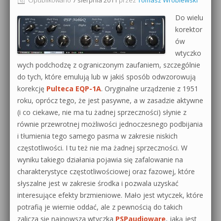
0dB.pl - informacje
Do wielu
Produkcja muzyczna od podstaw
korektor
Newsletter
ów
Sylenth1 od podstaw
wtyczko
Materiały dla mediów
wych podchodzę z ograniczonym zaufaniem, szczególnie
Sound Forge od podstaw
do tych, które emulują lub w jakiś sposób odwzorowują
Archiwum aktualności
Dubstep z syntezatorem Massive
korekcję
Pulteca EQP-1A
. Oryginalne urządzenie z 1951
roku, oprócz tego, że jest pasywne, a w zasadzie aktywne
Polityka prywatności
Kontakt 5 Kompendium
(i co ciekawe, nie ma tu żadnej sprzeczności) słynie z
równie przewrotnej możliwości jednoczesnego podbijania
Regulamin
Pakiety
i tłumienia tego samego pasma w zakresie niskich
Działanie sklepu internetowego
częstotliwości. I tu też nie ma żadnej sprzeczności. W
wyniku takiego działania pojawia się zafalowanie na
Wyszukiwanie
charakterystyce częstotliwościowej oraz fazowej, które
słyszalne jest w zakresie środka i pozwala uzyskać
interesujące efekty brzmieniowe. Mało jest wtyczek, które
potrafią je wiernie oddać, ale z pewnością do takich
zalicza się najnowsza wtyczka
PSPaudioware
, jaką jest