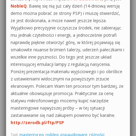
NobleQ
. Bawię się nią już cały dzień (14-dniową wersję
demo można pobrać ze strony PSP) i muszę stwierdzić,
że jest doskonała, a może nawet jeszcze lepsza.
Wyjątkowo precyzyjnie oczyszcza środek, nie zabierając
mu jednak czytelności i energii, a jednocześnie potrafi
naprawdę pięknie otworzyć górę, w której pojawiają się
smakowite niuanse brzmień talerzy, uderzeń pałeczkami i
wszelkie inne pyszności. Do tego jest jeszcze układ
interesującej emulacji lampy z regulacją nasycenia.
Poniżej prezentacja materiału wyjściowego i po obróbce
z ustawieniami widocznymi na powyższym zrzucie
ekranowym. Polecam Wam ten procesor tym bardziej, że
aktualnie obowiązuje promocja. Praktycznie za cenę
statywu mikrofonowego możemy kupić narzędzie
masteringowe najwyższej próby – w tej sytuacji
zastanawianie się nad zakupem powinno być karalne.
http://zerodb.pl/ftp/PSP
Tagi:
mastering eq
,
nobleq
,
pspaudioware
,
różności