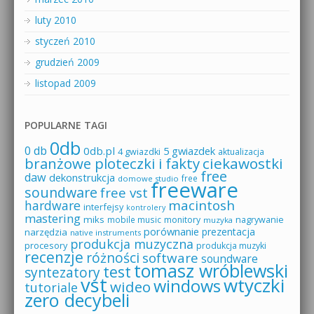
luty 2010
styczeń 2010
grudzień 2009
listopad 2009
POPULARNE TAGI
0db
0 db
0db.pl
5 gwiazdek
4 gwiazdki
aktualizacja
branżowe ploteczki i fakty
ciekawostki
free
daw
dekonstrukcja
free
domowe studio
freeware
soundware
free vst
macintosh
hardware
interfejsy
kontrolery
mastering
miks
mobile music
monitory
nagrywanie
muzyka
porównanie
prezentacja
narzędzia
native instruments
produkcja muzyczna
procesory
produkcja muzyki
recenzje
różności
software
soundware
tomasz wróblewski
test
syntezatory
vst
wtyczki
windows
wideo
tutoriale
zero decybeli