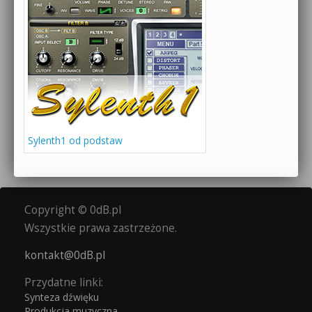
Sylenth1 od podstaw
Copyright © 0dB.pl
Wszystkie prawa zastrzeżone.
kontakt@0dB.pl
Przydatne linki:
Synteza dźwięku
Produkcja muzyczna