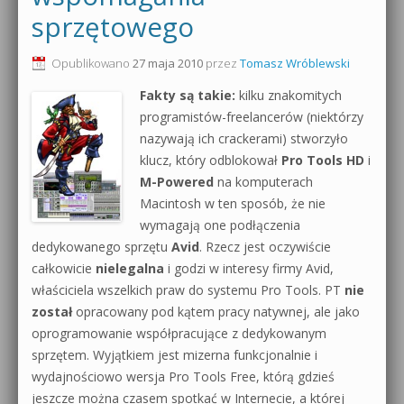
sprzętowego
0dB.pl - informacje
Produkcja muzyczna od podstaw
Opublikowano
27 maja 2010
przez
Tomasz Wróblewski
Newsletter
Sylenth1 od podstaw
Fakty są takie:
kilku znakomitych
Materiały dla mediów
programistów-freelancerów (niektórzy
Sound Forge od podstaw
nazywają ich crackerami) stworzyło
Archiwum aktualności
klucz, który odblokował
Pro Tools HD
i
Dubstep z syntezatorem Massive
M-Powered
na komputerach
Polityka prywatności
Kontakt 5 Kompendium
Macintosh w ten sposób, że nie
wymagają one podłączenia
Regulamin
Pakiety
dedykowanego sprzętu
Avid
. Rzecz jest oczywiście
całkowicie
nielegalna
i godzi w interesy firmy Avid,
Działanie sklepu internetowego
właściciela wszelkich praw do systemu Pro Tools. PT
nie
Wyszukiwanie
został
opracowany pod kątem pracy natywnej, ale jako
oprogramowanie współpracujące z dedykowanym
sprzętem. Wyjątkiem jest mizerna funkcjonalnie i
wydajnościowo wersja Pro Tools Free, którą gdzieś
jeszcze można czasem spotkać w Internecie, a której