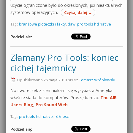
użycie ograniczone było do określonych, już nieaktualnych
systemów operacyjnych.
Czytaj dalej
→
Tagi:
branżowe ploteczki i fakty
,
daw
,
pro tools hd native
Podziel się:
Złamany Pro Tools: koniec
cichej tajemnicy
Opublikowano
26 maja 2010
przez
Tomasz Wróblewski
No i woreczek z ziemniakami się wysypał, a Ameryka
właśnie siada do komputerów. Proszę bardzo:
The AIR
Users Blog
,
Pro Sound Web
.
Tagi:
pro tools hd native
,
różności
Podziel się: