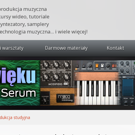
produkcja muzyczna
kursy wideo, tutoriale
syntezatory, samplery
technologia muzyczna... i wiele więcej!
i warsztaty
Darmowe materiały
Kontakt
wszystkie kursy i warsztaty
 dźwięku 🔥
ja muzyczna w praktyce
tudio od podstaw
ja muzyczna od podstaw
dukcja studyjna
1 od podstaw