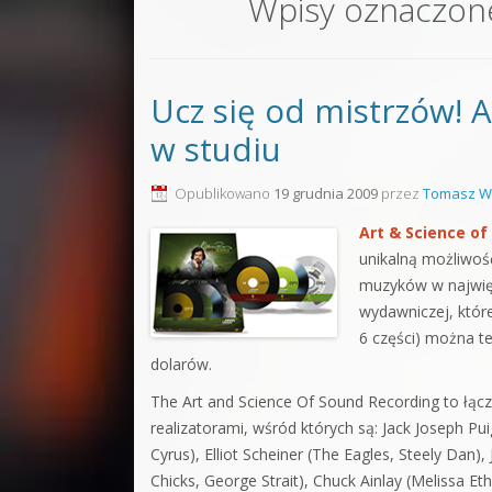
Wpisy oznaczon
Sound F
Dubstep
Ucz się od mistrzów! A
Kontakt
w studiu
Pakiety
Opublikowano
19 grudnia 2009
przez
Tomasz W
Art & Science of
unikalną możliwość
muzyków w najwięk
wydawniczej, któr
6 części) można te
dolarów.
The Art and Science Of Sound Recording to łą
realizatorami, wśród których są: Jack Joseph Pui
Cyrus), Elliot Scheiner (The Eagles, Steely Dan
Chicks, George Strait), Chuck Ainlay (Melissa E