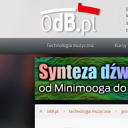
Technologia muzyczna
Kursy 
Zobacz 
Synteza
Produkc
Bitwig S
Produkc
0dB.pl
technologia muzyczna
pro
Sylenth