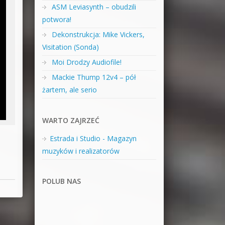
ASM Leviasynth – obudzili
potwora!
Dekonstrukcja: Mike Vickers,
Visitation (Sonda)
Moi Drodzy Audiofile!
Mackie Thump 12v4 – pół
żartem, ale serio
WARTO ZAJRZEĆ
Estrada i Studio - Magazyn
muzyków i realizatorów
POLUB NAS