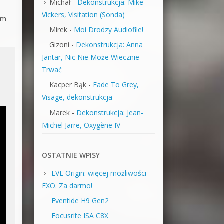
Michał
-
Dekonstrukcja: Mike
Vickers, Visitation (Sonda)
om
Mirek
-
Moi Drodzy Audiofile!
Gizoni
-
Dekonstrukcja: Anna
Jantar, Nic Nie Może Wiecznie
Trwać
Kacper Bąk
-
Fade To Grey,
Visage, dekonstrukcja
Marek
-
Dekonstrukcja: Jean-
Michel Jarre, Oxygène IV
OSTATNIE WPISY
EVE Origin: więcej możliwości
EXO. Za darmo!
Eventide H9 Gen2
Focusrite ISA C8X