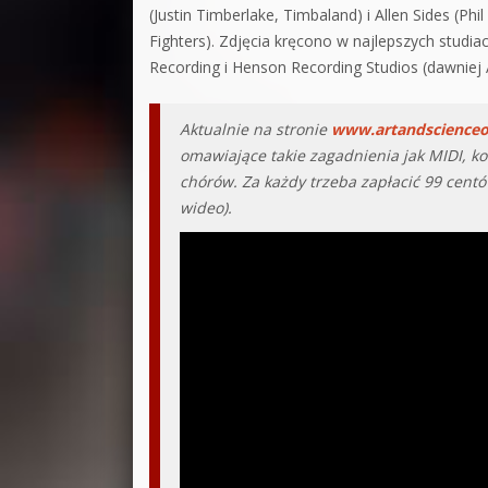
(Justin Timberlake, Timbaland) i Allen Sides (Ph
Fighters). Zdjęcia kręcono w najlepszych stud
Recording i Henson Recording Studios (dawniej
Aktualnie na stronie
www.artandscience
omawiające takie zagadnienia jak MIDI, ko
chórów. Za każdy trzeba zapłacić 99 centó
wideo).