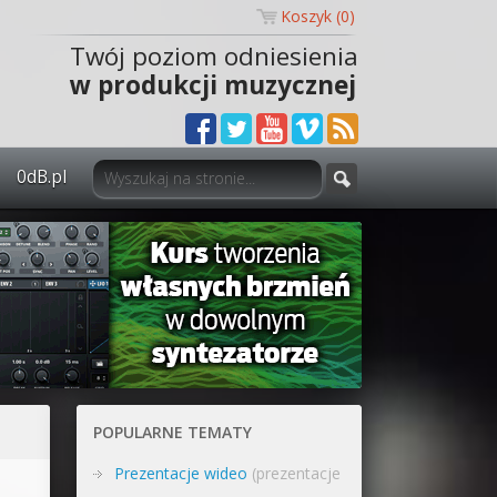
Koszyk (
0
)
Twój poziom odniesienia
w produkcji muzycznej
0dB.pl
0dB.pl - informacje
Newsletter
Materiały dla mediów
Archiwum aktualności
Polityka prywatności
POPULARNE TEMATY
Regulamin
Prezentacje wideo
(prezentacje