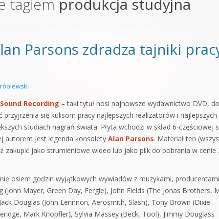
e tagiem
produkcja studyjna
orge od podstaw
 z syntezatorem Massive
lan Parsons zdradza tajniki prac
 5 Kompendium
róblewski
 Sound Recording
– taki tytuł nosi najnowsze wydawnictwo DVD, da
 przyjrzenia się kulisom pracy najlepszych realizatorów i najlepszych
szych studiach nagrań świata. Płyta wchodzi w skład 6-częściowej se
ej autorem jest legenda konsolety
Alan Parsons
. Materiał ten (wszys
ż zakupić jako strumieniowe wideo lub jako plik do pobrania w cenie
cznie osiem godzin wyjątkowych wywiadów z muzykami, producentami
g (John Mayer, Green Day, Fergie), John Fields (The Jonas Brothers, M
), Jack Douglas (John Lennnon, Aerosmith, Slash), Tony Brown (Dixie
theridge, Mark Knopfler), Sylvia Massey (Beck, Tool), Jimmy Douglass