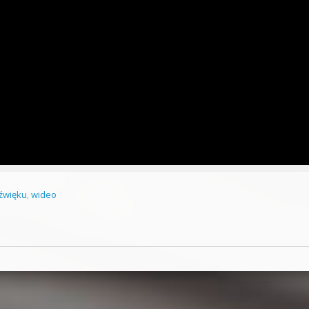
dźwięku
,
wideo