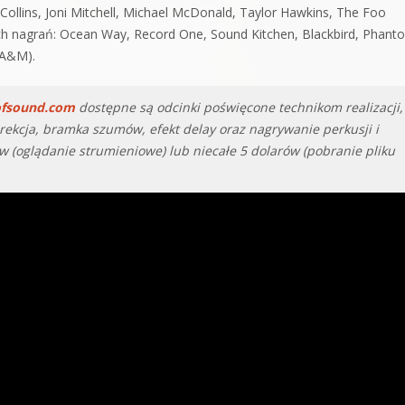
il Collins, Joni Mitchell, Michael McDonald, Taylor Hawkins, The Foo
iach nagrań: Ocean Way, Record One, Sound Kitchen, Blackbird, Phant
 A&M).
ofsound.com
dostępne są odcinki poświęcone technikom realizacji,
rekcja, bramka szumów, efekt delay oraz nagrywanie perkusji i
w (oglądanie strumieniowe) lub niecałe 5 dolarów (pobranie pliku