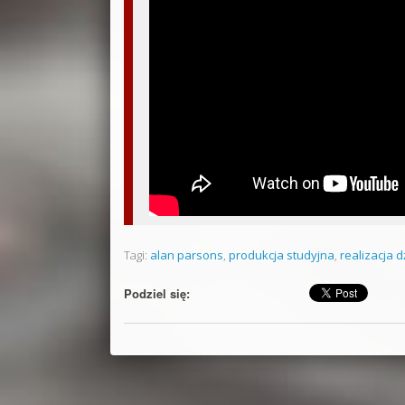
Tagi:
alan parsons
,
produkcja studyjna
,
realizacja 
Podziel się: