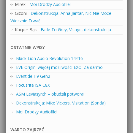
Mirek
-
Moi Drodzy Audiofile!
Gizoni
-
Dekonstrukcja: Anna Jantar, Nic Nie Może
Wiecznie Trwać
Kacper Bąk
-
Fade To Grey, Visage, dekonstrukcja
OSTATNIE WPISY
Black Lion Audio Revolution 14×16
EVE Origin: więcej możliwości EXO. Za darmo!
Eventide H9 Gen2
Focusrite ISA C8X
ASM Leviasynth – obudzili potwora!
Dekonstrukcja: Mike Vickers, Visitation (Sonda)
Moi Drodzy Audiofile!
WARTO ZAJRZEĆ