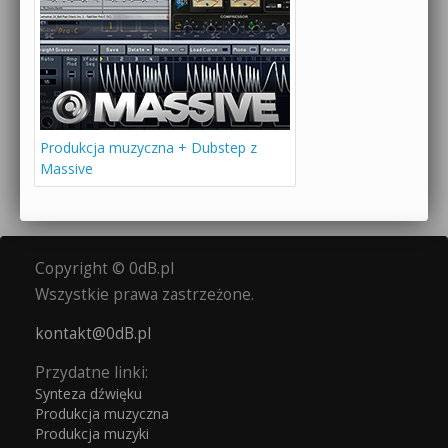
Produkcja muzyczna + Dubstep z
Massive
Copyright © 0dB.pl
Wszystkie prawa zastrzeżone.
kontakt@0dB.pl
Przydatne linki:
Synteza dźwięku
Produkcja muzyczna
Produkcja muzyki