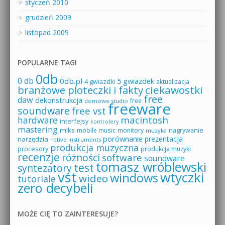
styczeń 2010
grudzień 2009
listopad 2009
POPULARNE TAGI
0db
0 db
0db.pl
5 gwiazdek
4 gwiazdki
aktualizacja
branżowe ploteczki i fakty
ciekawostki
free
daw
dekonstrukcja
free
domowe studio
freeware
soundware
free vst
macintosh
hardware
interfejsy
kontrolery
mastering
miks
mobile music
monitory
nagrywanie
muzyka
porównanie
prezentacja
narzędzia
native instruments
produkcja muzyczna
procesory
produkcja muzyki
recenzje
różności
software
soundware
tomasz wróblewski
test
syntezatory
vst
wtyczki
windows
wideo
tutoriale
zero decybeli
MOŻE CIĘ TO ZAINTERESUJE?