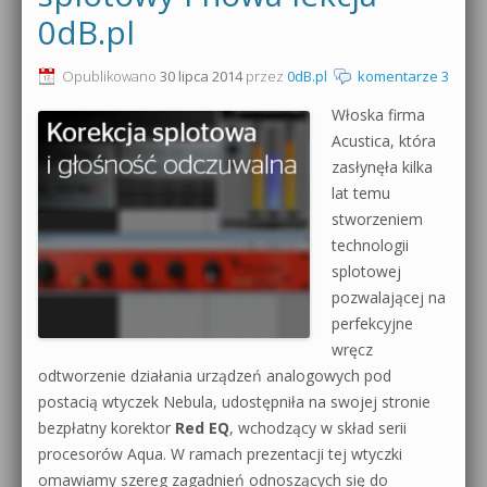
0dB.pl
0dB.pl - informacje
Produkcja muzyczna od podstaw
Opublikowano
30 lipca 2014
przez
0dB.pl
komentarze 3
Newsletter
Sylenth1 od podstaw
Włoska firma
Materiały dla mediów
Acustica, która
Sound Forge od podstaw
zasłynęła kilka
Archiwum aktualności
lat temu
Dubstep z syntezatorem Massive
stworzeniem
Polityka prywatności
Kontakt 5 Kompendium
technologii
splotowej
Regulamin
Pakiety
pozwalającej na
perfekcyjne
Działanie sklepu internetowego
wręcz
Wyszukiwanie
odtworzenie działania urządzeń analogowych pod
postacią wtyczek Nebula, udostępniła na swojej stronie
bezpłatny korektor
Red EQ
, wchodzący w skład serii
procesorów Aqua. W ramach prezentacji tej wtyczki
omawiamy szereg zagadnień odnoszących się do