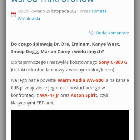
0dB.pl - informacje
Opublikowano
29 listopada 2021
przez
Tomasz
Produkcja muzyczna od podstaw
Wróblewski
Newsletter
Sylenth1 od podstaw
Dodaj komentarz
Materiały dla mediów
Sound Forge od podstaw
Do czego śpiewają Dr. Dre, Eminem, Kanye West,
Archiwum aktualności
Snoop Dogg, Mariah Carey i wielu innych?
Dubstep z syntezatorem Massive
Do tajemniczego i niezwykle kosztownego
Sony C-800 G
Polityka prywatności
(to taki mikrofon lampowy z własnym kaloryferem).
Kontakt 5 Kompendium
Regulamin
Na jego bazie powstał
Warm Audio WA-800
, a na kanale
Pakiety
0dB.pl znajdziecie jego test i posłuchacie go w
Działanie sklepu internetowego
konfrontacji z
WA-47 Jr
oraz
Aston Spirit
, czyli
klasycznymi FET-ami.
Wyszukiwanie