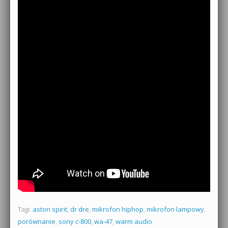
Tagi:
aston spirit
,
dr dre
,
mikrofon hiphop
,
mikrofon lampowy
,
porównanie
,
sony c-800
,
wa-47
,
warm audio