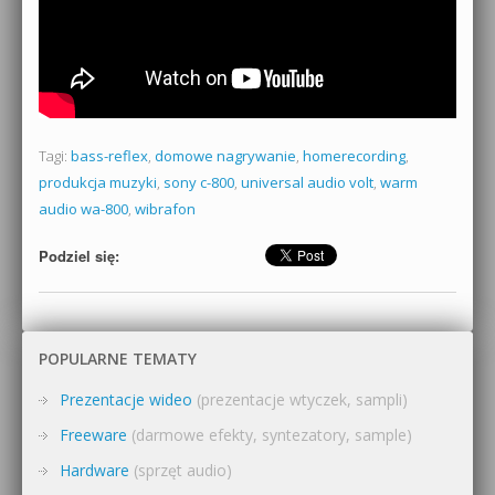
Tagi:
bass-reflex
,
domowe nagrywanie
,
homerecording
,
produkcja muzyki
,
sony c-800
,
universal audio volt
,
warm
audio wa-800
,
wibrafon
Podziel się:
POPULARNE TEMATY
Prezentacje wideo
(prezentacje wtyczek, sampli)
Freeware
(darmowe efekty, syntezatory, sample)
Hardware
(sprzęt audio)