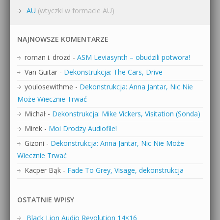
AU
(wtyczki w formacie AU)
NAJNOWSZE KOMENTARZE
roman i. drozd
-
ASM Leviasynth – obudzili potwora!
Van Guitar
-
Dekonstrukcja: The Cars, Drive
youlosewithme
-
Dekonstrukcja: Anna Jantar, Nic Nie
Może Wiecznie Trwać
Michał
-
Dekonstrukcja: Mike Vickers, Visitation (Sonda)
Mirek
-
Moi Drodzy Audiofile!
Gizoni
-
Dekonstrukcja: Anna Jantar, Nic Nie Może
Wiecznie Trwać
Kacper Bąk
-
Fade To Grey, Visage, dekonstrukcja
OSTATNIE WPISY
Black Lion Audio Revolution 14×16