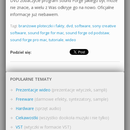
DVD zobaczycie program Sound Forge jakiego być może
nie znacie, a wielu z Was odkryje go na nowo. Oficjalne
informacje już niebawem.
Tagi:
branżowe ploteczki i fakty
,
dvd
,
software
,
sony creative
software
,
sound forge for mac
,
sound forge od podstaw
,
sound forge pro mac
,
tutoriale
,
wideo
Podziel się:
POPULARNE TEMATY
Prezentacje wideo
(prezentacje wtyczek, sampli)
Freeware
(darmowe efekty, syntezatory, sample)
Hardware
(sprzęt audio)
Ciekawostki
(wszystko dookoła muzyki i nie tylko)
VST
(wtyczki w formacie VST)