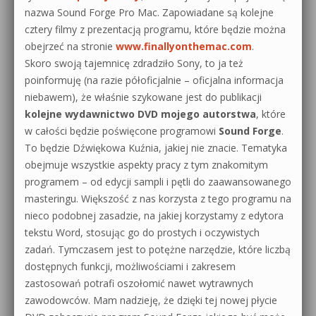
nazwa Sound Forge Pro Mac. Zapowiadane są kolejne
cztery filmy z prezentacją programu, które będzie można
obejrzeć na stronie
www.finallyonthemac.com
.
Skoro swoją tajemnicę zdradziło Sony, to ja też
poinformuję (na razie półoficjalnie – oficjalna informacja
niebawem), że właśnie szykowane jest do publikacji
kolejne wydawnictwo DVD mojego autorstwa
, które
w całości będzie poświęcone programowi
Sound Forge
.
To będzie Dźwiękowa Kuźnia, jakiej nie znacie. Tematyka
obejmuje wszystkie aspekty pracy z tym znakomitym
programem – od edycji sampli i pętli do zaawansowanego
masteringu. Większość z nas korzysta z tego programu na
nieco podobnej zasadzie, na jakiej korzystamy z edytora
tekstu Word, stosując go do prostych i oczywistych
zadań. Tymczasem jest to potężne narzędzie, które liczbą
dostępnych funkcji, możliwościami i zakresem
zastosowań potrafi oszołomić nawet wytrawnych
zawodowców. Mam nadzieję, że dzięki tej nowej płycie