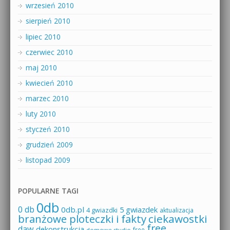
wrzesień 2010
sierpień 2010
lipiec 2010
czerwiec 2010
maj 2010
kwiecień 2010
marzec 2010
luty 2010
styczeń 2010
grudzień 2009
listopad 2009
POPULARNE TAGI
0db
0 db
0db.pl
5 gwiazdek
4 gwiazdki
aktualizacja
branżowe ploteczki i fakty
ciekawostki
free
daw
dekonstrukcja
free
domowe studio