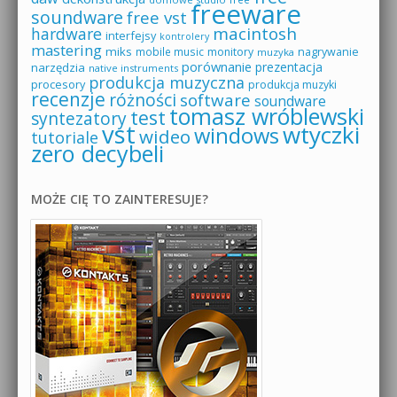
freeware
soundware
free vst
macintosh
hardware
interfejsy
kontrolery
mastering
miks
mobile music
monitory
nagrywanie
muzyka
porównanie
prezentacja
narzędzia
native instruments
produkcja muzyczna
procesory
produkcja muzyki
recenzje
różności
software
soundware
tomasz wróblewski
test
syntezatory
vst
wtyczki
windows
wideo
tutoriale
zero decybeli
MOŻE CIĘ TO ZAINTERESUJE?