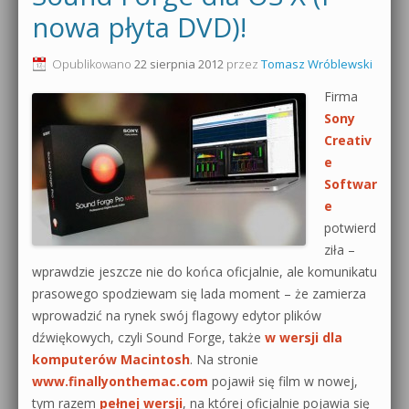
nowa płyta DVD)!
0dB.pl - informacje
Produkcja muzyczna od podstaw
Opublikowano
22 sierpnia 2012
przez
Tomasz Wróblewski
Newsletter
Sylenth1 od podstaw
Firma
Materiały dla mediów
Sony
Sound Forge od podstaw
Creativ
Archiwum aktualności
e
Dubstep z syntezatorem Massive
Softwar
Polityka prywatności
Kontakt 5 Kompendium
e
potwierd
Regulamin
Pakiety
ziła –
wprawdzie jeszcze nie do końca oficjalnie, ale komunikatu
Działanie sklepu internetowego
prasowego spodziewam się lada moment – że zamierza
Wyszukiwanie
wprowadzić na rynek swój flagowy edytor plików
dźwiękowych, czyli Sound Forge, także
w wersji dla
komputerów Macintosh
. Na stronie
www.finallyonthemac.com
pojawił się film w nowej,
tym razem
pełnej wersji
, na której oficjalnie pojawia się