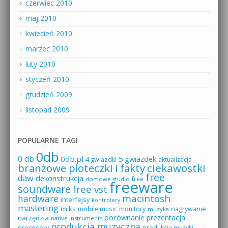
czerwiec 2010
maj 2010
kwiecień 2010
marzec 2010
luty 2010
styczeń 2010
grudzień 2009
listopad 2009
POPULARNE TAGI
0db
0 db
0db.pl
5 gwiazdek
4 gwiazdki
aktualizacja
branżowe ploteczki i fakty
ciekawostki
free
daw
dekonstrukcja
free
domowe studio
freeware
soundware
free vst
macintosh
hardware
interfejsy
kontrolery
mastering
miks
mobile music
monitory
nagrywanie
muzyka
porównanie
prezentacja
narzędzia
native instruments
produkcja muzyczna
procesory
produkcja muzyki