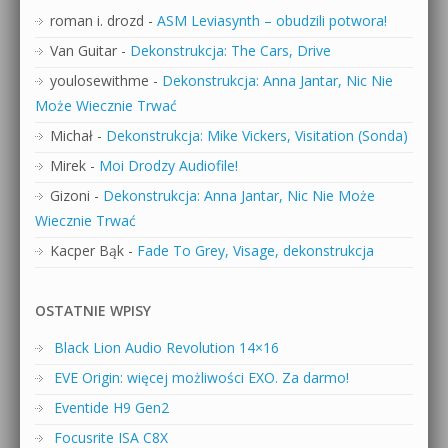
roman i. drozd
-
ASM Leviasynth – obudzili potwora!
Van Guitar
-
Dekonstrukcja: The Cars, Drive
youlosewithme
-
Dekonstrukcja: Anna Jantar, Nic Nie
Może Wiecznie Trwać
Michał
-
Dekonstrukcja: Mike Vickers, Visitation (Sonda)
Mirek
-
Moi Drodzy Audiofile!
Gizoni
-
Dekonstrukcja: Anna Jantar, Nic Nie Może
Wiecznie Trwać
Kacper Bąk
-
Fade To Grey, Visage, dekonstrukcja
OSTATNIE WPISY
Black Lion Audio Revolution 14×16
EVE Origin: więcej możliwości EXO. Za darmo!
Eventide H9 Gen2
Focusrite ISA C8X