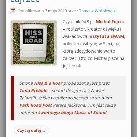
0dB.pl - informacje
Opublikowano
7 maja 2010
przez
Tomasz Wróblewski
Produkcja muzyczna od podstaw
Czytelnik 0dB.pl,
Michał Fojcik
Newsletter
Sylenth1 od podstaw
– realizator, kreator dźwięku i
wykładowca
Instytutu SWAM
,
Materiały dla mediów
Sound Forge od podstaw
polecił mi witrynę w Sieci, na
Archiwum aktualności
którą zdecydowanie warto
Dubstep z syntezatorem Massive
zajrzeć. Oto co Michał pisze na
Polityka prywatności
jej temat:
Kontakt 5 Kompendium
Regulamin
Pakiety
Strona
Hiss & a Roar
prowadzona jest przez
Tima Prebble
– sound designera z Nowej
Działanie sklepu internetowego
Zelandii, ściśle współpracującego ze studiem
Park Road Post
Petera Jacksona. Tim jest także
Wyszukiwanie
autorem
świetnego blogu Music of Sound
.
Czytaj dalej
→