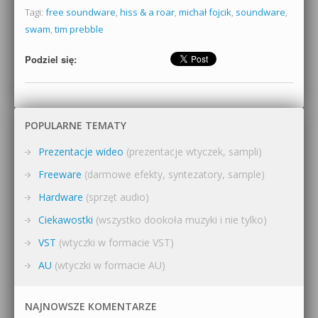
Tagi:
free soundware
,
hiss & a roar
,
michał fojcik
,
soundware
,
swam
,
tim prebble
Podziel się:
POPULARNE TEMATY
Prezentacje wideo
(prezentacje wtyczek, sampli)
Freeware
(darmowe efekty, syntezatory, sample)
Hardware
(sprzęt audio)
Ciekawostki
(wszystko dookoła muzyki i nie tylko)
VST
(wtyczki w formacie VST)
AU
(wtyczki w formacie AU)
NAJNOWSZE KOMENTARZE