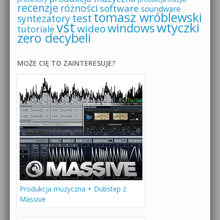
recenzje
różności
software
soundware
tomasz wróblewski
test
syntezatory
vst
wtyczki
windows
wideo
tutoriale
zero decybeli
MOŻE CIĘ TO ZAINTERESUJE?
Produkcja muzyczna + Dubstep z
Massive