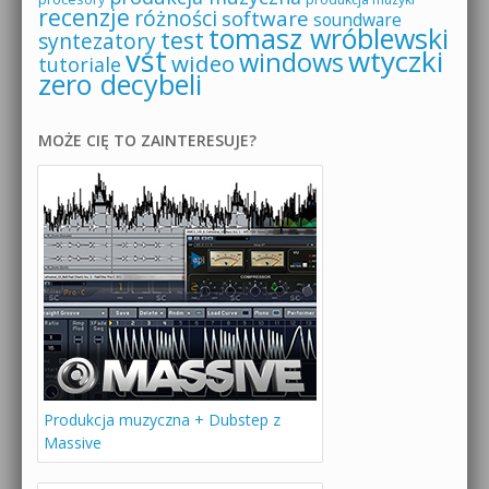
recenzje
różności
software
soundware
tomasz wróblewski
test
syntezatory
vst
wtyczki
windows
wideo
tutoriale
zero decybeli
MOŻE CIĘ TO ZAINTERESUJE?
Produkcja muzyczna + Dubstep z
Massive