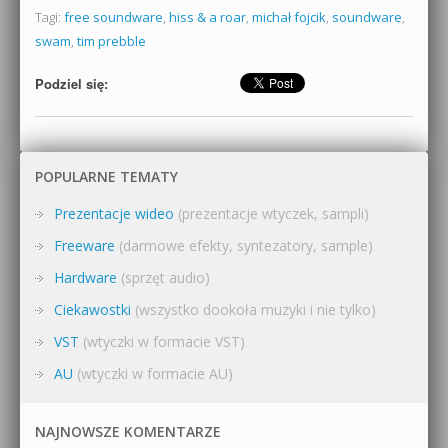
Tagi:
free soundware
,
hiss & a roar
,
michał fojcik
,
soundware
,
swam
,
tim prebble
Podziel się:
POPULARNE TEMATY
Prezentacje wideo
(prezentacje wtyczek, sampli)
Freeware
(darmowe efekty, syntezatory, sample)
Hardware
(sprzęt audio)
Ciekawostki
(wszystko dookoła muzyki i nie tylko)
VST
(wtyczki w formacie VST)
AU
(wtyczki w formacie AU)
NAJNOWSZE KOMENTARZE