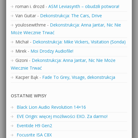
roman i. drozd
-
ASM Leviasynth – obudzili potwora!
Van Guitar
-
Dekonstrukcja: The Cars, Drive
youlosewithme
-
Dekonstrukcja: Anna Jantar, Nic Nie
Może Wiecznie Trwać
Michał
-
Dekonstrukcja: Mike Vickers, Visitation (Sonda)
Mirek
-
Moi Drodzy Audiofile!
Gizoni
-
Dekonstrukcja: Anna Jantar, Nic Nie Może
Wiecznie Trwać
Kacper Bąk
-
Fade To Grey, Visage, dekonstrukcja
OSTATNIE WPISY
Black Lion Audio Revolution 14×16
EVE Origin: więcej możliwości EXO. Za darmo!
Eventide H9 Gen2
Focusrite ISA C8X