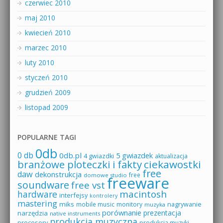
czerwiec 2010
maj 2010
kwiecień 2010
marzec 2010
luty 2010
styczeń 2010
grudzień 2009
listopad 2009
POPULARNE TAGI
0db
0 db
0db.pl
5 gwiazdek
4 gwiazdki
aktualizacja
branżowe ploteczki i fakty
ciekawostki
free
daw
dekonstrukcja
free
domowe studio
freeware
soundware
free vst
macintosh
hardware
interfejsy
kontrolery
mastering
miks
mobile music
monitory
nagrywanie
muzyka
porównanie
prezentacja
narzędzia
native instruments
produkcja muzyczna
procesory
produkcja muzyki