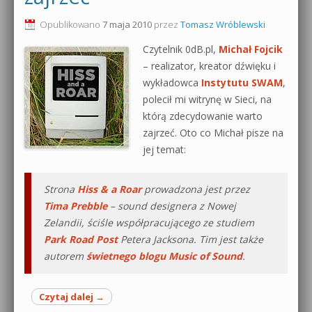
0dB.pl - informacje
Opublikowano
7 maja 2010
przez
Tomasz Wróblewski
Produkcja muzyczna od podstaw
Czytelnik 0dB.pl,
Michał Fojcik
Newsletter
Sylenth1 od podstaw
– realizator, kreator dźwięku i
wykładowca
Instytutu SWAM
,
Materiały dla mediów
Sound Forge od podstaw
polecił mi witrynę w Sieci, na
Archiwum aktualności
którą zdecydowanie warto
Dubstep z syntezatorem Massive
zajrzeć. Oto co Michał pisze na
Polityka prywatności
jej temat:
Kontakt 5 Kompendium
Regulamin
Pakiety
Strona
Hiss & a Roar
prowadzona jest przez
Tima Prebble
– sound designera z Nowej
Działanie sklepu internetowego
Zelandii, ściśle współpracującego ze studiem
Park Road Post
Petera Jacksona. Tim jest także
Wyszukiwanie
autorem
świetnego blogu Music of Sound
.
Czytaj dalej
→