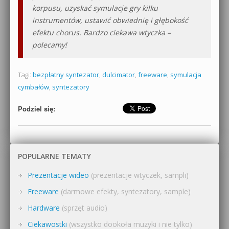
korpusu, uzyskać symulacje gry kilku
instrumentów, ustawić obwiednię i głębokość
efektu chorus. Bardzo ciekawa wtyczka –
polecamy!
Tagi:
bezpłatny syntezator
,
dulcimator
,
freeware
,
symulacja
cymbałów
,
syntezatory
Podziel się:
POPULARNE TEMATY
Prezentacje wideo
(prezentacje wtyczek, sampli)
Freeware
(darmowe efekty, syntezatory, sample)
Hardware
(sprzęt audio)
Ciekawostki
(wszystko dookoła muzyki i nie tylko)