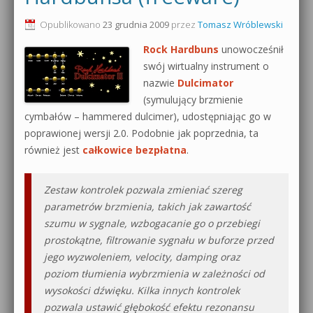
0dB.pl - informacje
Opublikowano
23 grudnia 2009
przez
Tomasz Wróblewski
Produkcja muzyczna od podstaw
Rock Hardbuns
unowocześnił
Newsletter
Sylenth1 od podstaw
swój wirtualny instrument o
nazwie
Dulcimator
Materiały dla mediów
Sound Forge od podstaw
(symulujący brzmienie
Archiwum aktualności
cymbałów – hammered dulcimer), udostępniając go w
Dubstep z syntezatorem Massive
poprawionej wersji 2.0. Podobnie jak poprzednia, ta
Polityka prywatności
również jest
całkowice bezpłatna
.
Kontakt 5 Kompendium
Regulamin
Pakiety
Zestaw kontrolek pozwala zmieniać szereg
parametrów brzmienia, takich jak zawartość
Działanie sklepu internetowego
szumu w sygnale, wzbogacanie go o przebiegi
prostokątne, filtrowanie sygnału w buforze przed
Wyszukiwanie
jego wyzwoleniem, velocity, damping oraz
poziom tłumienia wybrzmienia w zależności od
wysokości dźwięku. Kilka innych kontrolek
pozwala ustawić głębokość efektu rezonansu