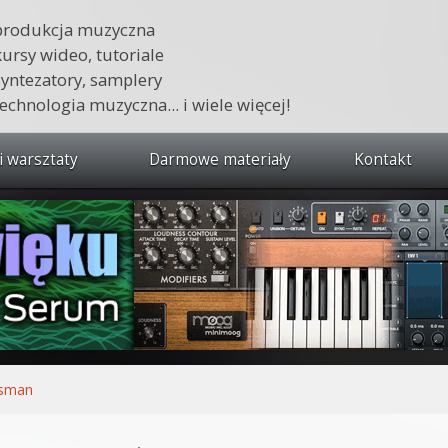
produkcja muzyczna
kursy wideo, tutoriale
syntezatory, samplery
technologia muzyczna... i wiele więcej!
i warsztaty
Darmowe materiały
Kontakt
wszystkie kursy i warsztaty
 dźwięku 🔥
ja muzyczna w praktyce
tudio od podstaw
ja muzyczna od podstaw
ssman
1 od podstaw