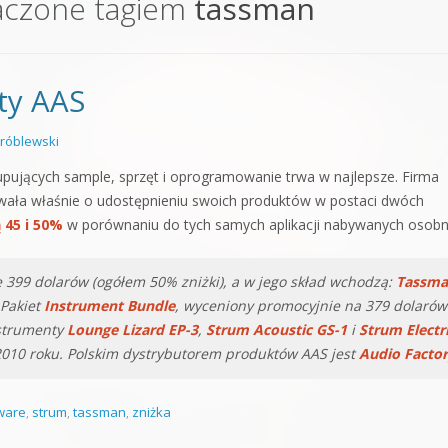
aczone tagiem
tassman
orge od podstaw
 z syntezatorem Massive
ty AAS
 5 Kompendium
róblewski
upujących sample, sprzęt i oprogramowanie trwa w najlepsze. Firma
ała właśnie o udostępnieniu swoich produktów w postaci dwóch
 45 i 50%
w porównaniu do tych samych aplikacji nabywanych osobn
 399 dolarów (ogółem 50% zniżki), a w jego skład wchodzą:
Tassm
 Pakiet
Instrument Bundle
, wyceniony promocyjnie na 379 dolarów
nstrumenty
Lounge Lizard EP-3
,
Strum Acoustic GS-1
i
Strum Electr
 2010 roku. Polskim dystrybutorem produktów AAS jest
Audio Facto
ware
,
strum
,
tassman
,
zniżka