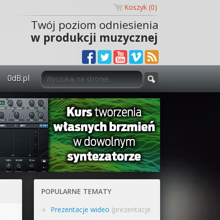
Koszyk (
0
)
Twój poziom odniesienia
w produkcji muzycznej
0dB.pl
0dB.pl - informacje
Newsletter
Materiały dla mediów
Archiwum aktualności
Polityka prywatności
POPULARNE TEMATY
Regulamin
Prezentacje wideo
(prezentacje