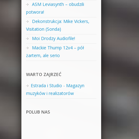
ASM Leviasynth – obudzili
potwora!
Dekonstrukcja: Mike Vickers,
Visitation (Sonda)
Moi Drodzy Audiofile!
Mackie Thump 12v4 – pół
żartem, ale serio
WARTO ZAJRZEĆ
Estrada i Studio - Magazyn
muzyków i realizatorów
POLUB NAS