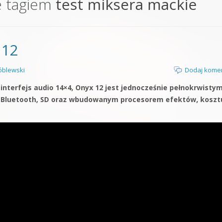
e tagiem
test miksera mackie
orge od podstaw
 z syntezatorem Massive
 12
 5 Kompendium
blewski
Dodaj kome
interfejs audio 14×4, Onyx 12 jest jednocześnie pełnokrwisty
Bluetooth, SD oraz wbudowanym procesorem efektów, koszt