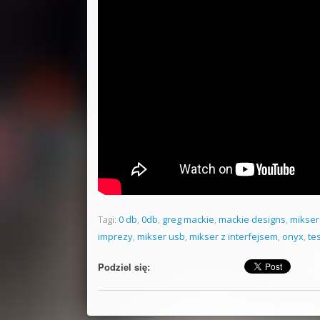
Tagi:
0 db
,
0db
,
greg mackie
,
mackie designs
,
mikser 
imprezy
,
mikser usb
,
mikser z interfejsem
,
onyx
,
te
Podziel się: