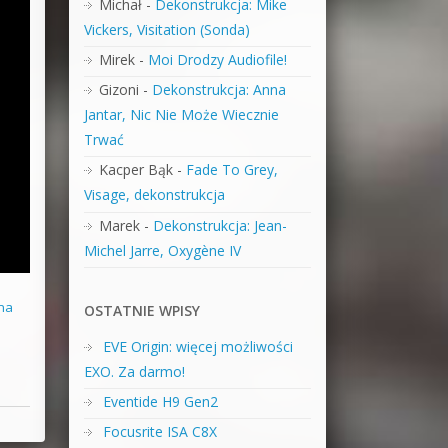
Michał
-
Dekonstrukcja: Mike
Vickers, Visitation (Sonda)
Mirek
-
Moi Drodzy Audiofile!
Gizoni
-
Dekonstrukcja: Anna
Jantar, Nic Nie Może Wiecznie
Trwać
Kacper Bąk
-
Fade To Grey,
Visage, dekonstrukcja
Marek
-
Dekonstrukcja: Jean-
Michel Jarre, Oxygène IV
na
OSTATNIE WPISY
EVE Origin: więcej możliwości
EXO. Za darmo!
Eventide H9 Gen2
Focusrite ISA C8X