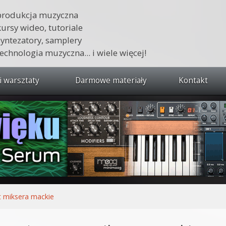
produkcja muzyczna
kursy wideo, tutoriale
syntezatory, samplery
technologia muzyczna... i wiele więcej!
i warsztaty
Darmowe materiały
Kontakt
wszystkie kursy i warsztaty
 dźwięku 🔥
ja muzyczna w praktyce
tudio od podstaw
ja muzyczna od podstaw
t miksera mackie
1 od podstaw