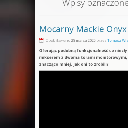
Wpisy oznaczon
Sound F
Dubstep
Mocarny Mackie Onyx
Kontakt
Pakiety
Opublikowano
28 marca 2025
przez
Tomasz Wró
Oferując podobną funkcjonalność co niezły 
mikserem z dwoma torami monitorowymi, 
znacząco mniej. Jak oni to zrobili?