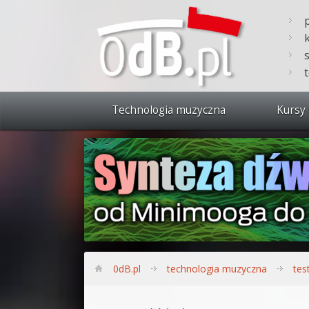
Technologia muzyczna
Kursy 
Zobacz 
Synteza
Produkc
Bitwig S
Produkc
0dB.pl
technologia muzyczna
tes
Sylenth