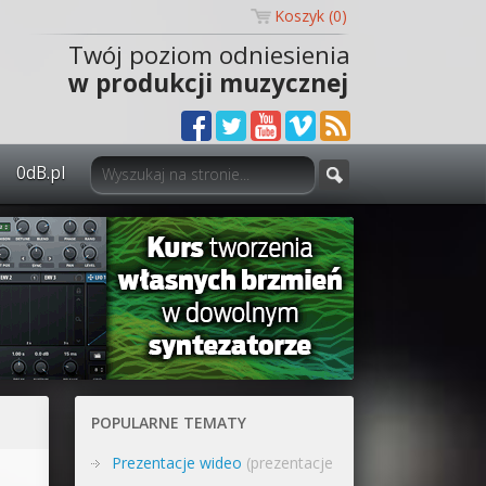
Koszyk (
0
)
Twój poziom odniesienia
w produkcji muzycznej
0dB.pl
0dB.pl - informacje
Newsletter
Materiały dla mediów
Archiwum aktualności
Polityka prywatności
POPULARNE TEMATY
Regulamin
Prezentacje wideo
(prezentacje