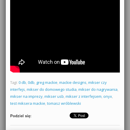
Tagi:
0 db
,
0db
,
greg mackie
,
mackie designs
,
mikser czy
interfejs
,
mikser do domowego studia
,
mikser do nagrywania
,
mikser na imprezy
,
mikser usb
,
mikser z interfejsem
,
onyx
,
test miksera mackie
,
tomasz wróblewski
Podziel się: