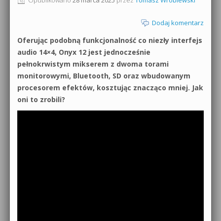
0dB.pl - informacje
Produkcja muzyczna od podstaw
Dodaj komentarz
Newsletter
Oferując podobną funkcjonalność co niezły interfejs
Sylenth1 od podstaw
audio 14×4, Onyx 12 jest jednocześnie
Materiały dla mediów
pełnokrwistym mikserem z dwoma torami
Sound Forge od podstaw
monitorowymi, Bluetooth, SD oraz wbudowanym
Archiwum aktualności
procesorem efektów, kosztując znacząco mniej. Jak
Dubstep z syntezatorem Massive
oni to zrobili?
Polityka prywatności
Kontakt 5 Kompendium
Regulamin
Pakiety
Działanie sklepu internetowego
Wyszukiwanie