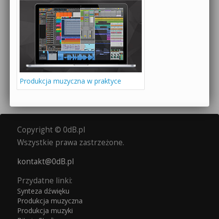
Produkcja muzyczna w praktyce
Copyright © 0dB.pl
Wszystkie prawa zastrzeżone.
kontakt@0dB.pl
Przydatne linki:
Synteza dźwięku
Produkcja muzyczna
Produkcja muzyki