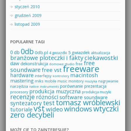
styczeń 2010
grudzień 2009
listopad 2009
POPULARNE TAGI
0db
0 db
0db.pl
5 gwiazdek
4 gwiazdki
aktualizacja
branżowe ploteczki i fakty
ciekawostki
free
daw
dekonstrukcja
free
domowe studio
freeware
soundware
free vst
macintosh
hardware
interfejsy
kontrolery
mastering
miks
mobile music
monitory
nagrywanie
muzyka
porównanie
prezentacja
narzędzia
native instruments
produkcja muzyczna
procesory
produkcja muzyki
recenzje
różności
software
soundware
tomasz wróblewski
test
syntezatory
vst
wtyczki
windows
wideo
tutoriale
zero decybeli
MOŻE CIĘ TO ZAINTERESUJE?