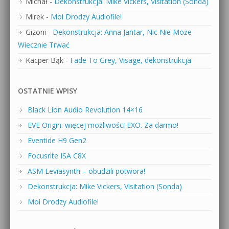
Michał
-
Dekonstrukcja: Mike Vickers, Visitation (Sonda)
Mirek
-
Moi Drodzy Audiofile!
Gizoni
-
Dekonstrukcja: Anna Jantar, Nic Nie Może
Wiecznie Trwać
Kacper Bąk
-
Fade To Grey, Visage, dekonstrukcja
OSTATNIE WPISY
Black Lion Audio Revolution 14×16
EVE Origin: więcej możliwości EXO. Za darmo!
Eventide H9 Gen2
Focusrite ISA C8X
ASM Leviasynth – obudzili potwora!
Dekonstrukcja: Mike Vickers, Visitation (Sonda)
Moi Drodzy Audiofile!