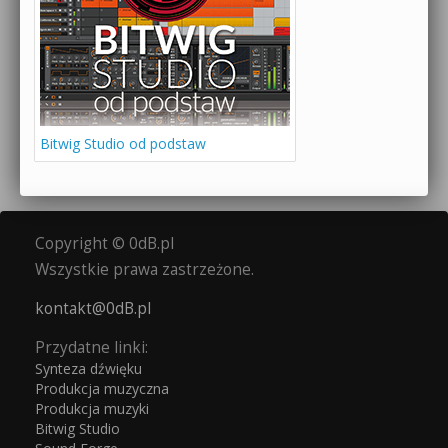
Bitwig Studio od podstaw
Copyright © 0dB.pl
Wszystkie prawa zastrzeżone.
kontakt@0dB.pl
Przydatne linki:
Synteza dźwięku
Produkcja muzyczna
Produkcja muzyki
Bitwig Studio