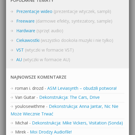
POPULARNE TEMATY
Prezentacje wideo
(prezentacje wtyczek, sampli)
Freeware
(darmowe efekty, syntezatory, sample)
Hardware
(sprzęt audio)
Ciekawostki
(wszystko dookoła muzyki i nie tylko)
VST
(wtyczki w formacie VST)
AU
(wtyczki w formacie AU)
NAJNOWSZE KOMENTARZE
roman i. drozd
-
ASM Leviasynth – obudzili potwora!
Van Guitar
-
Dekonstrukcja: The Cars, Drive
youlosewithme
-
Dekonstrukcja: Anna Jantar, Nic Nie
Może Wiecznie Trwać
Michał
-
Dekonstrukcja: Mike Vickers, Visitation (Sonda)
Mirek
-
Moi Drodzy Audiofile!