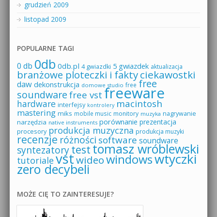
grudzień 2009
listopad 2009
POPULARNE TAGI
0db
0 db
0db.pl
5 gwiazdek
4 gwiazdki
aktualizacja
branżowe ploteczki i fakty
ciekawostki
free
daw
dekonstrukcja
free
domowe studio
freeware
soundware
free vst
macintosh
hardware
interfejsy
kontrolery
mastering
miks
mobile music
monitory
nagrywanie
muzyka
porównanie
prezentacja
narzędzia
native instruments
produkcja muzyczna
procesory
produkcja muzyki
recenzje
różności
software
soundware
tomasz wróblewski
test
syntezatory
vst
wtyczki
windows
wideo
tutoriale
zero decybeli
MOŻE CIĘ TO ZAINTERESUJE?