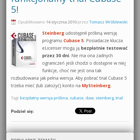
5!
0dB.pl - informacje
Produkcja muzyczna od podstaw
Opublikowano
14 stycznia 2010
przez
Tomasz Wróblewski
Newsletter
Sylenth1 od podstaw
Steinberg
udostępnił próbną wersję
Materiały dla mediów
programu
Cubase 5
. Posiadacze klucza
Sound Forge od podstaw
eLicenser mogą ją
bezpłatnie testować
Archiwum aktualności
przez 30 dni
. Nie ma ona żadnych
Dubstep z syntezatorem Massive
ograniczeń jeśli chodzi o dostępne w niej
Polityka prywatności
Kontakt 5 Kompendium
funkcje, choć nie jest ona tak
rozbudowana jak pełna wersja. Aby pobrać trial Cubase 5
Regulamin
Pakiety
trzeba mieć (lub założyć) konto na
MySteinberg
.
Działanie sklepu internetowego
Tagi:
bezpłatny wersja próbna
,
cubase
,
daw
,
steinberg
,
trial
Wyszukiwanie
Podziel się: