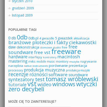
styczeń 2010
grudzień 2009
listopad 2009
POPULARNE TAGI
0db
0 db
0db.pl
5 gwiazdek
4 gwiazdki
aktualizacja
branżowe ploteczki i fakty
ciekawostki
free
daw
dekonstrukcja
free
domowe studio
freeware
soundware
free vst
macintosh
hardware
interfejsy
kontrolery
mastering
miks
mobile music
monitory
nagrywanie
muzyka
porównanie
prezentacja
narzędzia
native instruments
produkcja muzyczna
procesory
produkcja muzyki
recenzje
różności
software
soundware
tomasz wróblewski
test
syntezatory
vst
wtyczki
windows
wideo
tutoriale
zero decybeli
MOŻE CIĘ TO ZAINTERESUJE?