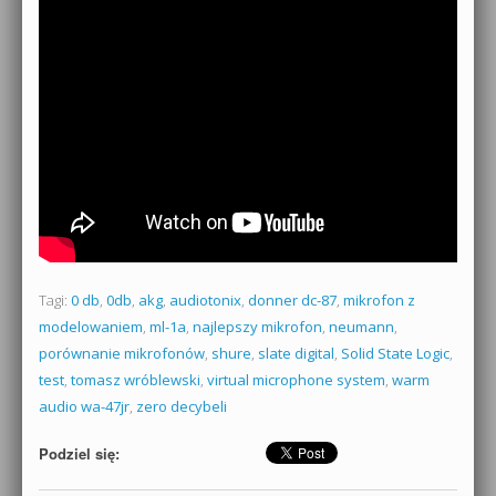
Tagi:
0 db
,
0db
,
akg
,
audiotonix
,
donner dc-87
,
mikrofon z
modelowaniem
,
ml-1a
,
najlepszy mikrofon
,
neumann
,
porównanie mikrofonów
,
shure
,
slate digital
,
Solid State Logic
,
test
,
tomasz wróblewski
,
virtual microphone system
,
warm
audio wa-47jr
,
zero decybeli
Podziel się: