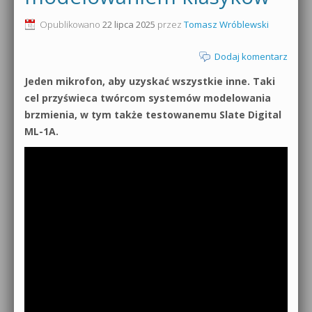
0dB.pl - informacje
Opublikowano
22 lipca 2025
przez
Tomasz Wróblewski
Produkcja muzyczna od podstaw
Newsletter
Dodaj komentarz
Sylenth1 od podstaw
Jeden mikrofon, aby uzyskać wszystkie inne. Taki
Materiały dla mediów
Sound Forge od podstaw
cel przyświeca twórcom systemów modelowania
Archiwum aktualności
brzmienia, w tym także testowanemu Slate Digital
Dubstep z syntezatorem Massive
ML-1A.
Polityka prywatności
Kontakt 5 Kompendium
Regulamin
Pakiety
Działanie sklepu internetowego
Wyszukiwanie